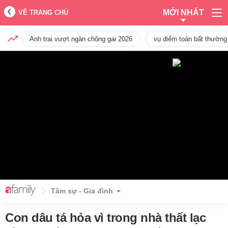
MỚI NHẤT
VỀ TRANG CHỦ
Anh trai vượt ngàn chông gai 2026
vụ điểm toán bất thường
Tâm sự - Gia đình
Con dâu tá hỏa vì trong nhà thất lạc