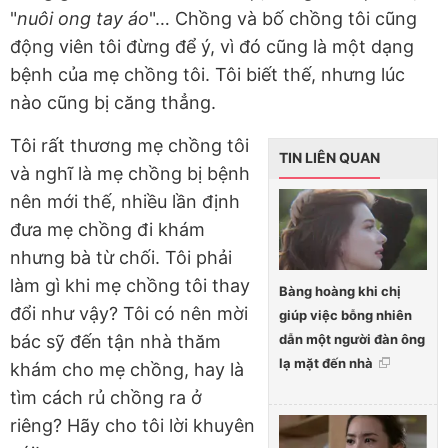
"
nuôi ong tay áo
"… Chồng và bố chồng tôi cũng
động viên tôi đừng để ý, vì đó cũng là một dạng
bệnh của mẹ chồng tôi. Tôi biết thế, nhưng lúc
nào cũng bị căng thẳng.
Tôi rất thương mẹ chồng tôi
TIN LIÊN QUAN
và nghĩ là mẹ chồng bị bệnh
nên mới thế, nhiều lần định
đưa mẹ chồng đi khám
nhưng bà từ chối. Tôi phải
làm gì khi mẹ chồng tôi thay
Bàng hoàng khi chị
đổi như vậy? Tôi có nên mời
giúp việc bỗng nhiên
dẫn một người đàn ông
bác sỹ đến tận nhà thăm
lạ mặt đến nhà
khám cho mẹ chồng, hay là
tìm cách rủ chồng ra ở
riêng? Hãy cho tôi lời khuyên