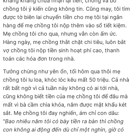
khăng khăng chưa nhận lại tiền, chồng và bố
chồng tôi ý kiến cũng không tin. Cũng may, tôi tìm
được tờ biên lai chuyển tiền cho mẹ tôi tại ngân
hàng để mẹ chồng tôi nộp thêm vào sổ tiết kiệm.
Mẹ chồng tôi cho qua, nhưng vẫn còn ấm ức.
Hàng ngày, mẹ chồng thắt chặt chi tiêu, luôn bắt
vợ chồng tôi nộp tiền sinh hoạt phí cao, thanh
toán các hóa đơn trong nhà.
Tưởng chừng như yên ổn, tối hôm qua thôi mẹ
chồng tôi lu loa, khóc lóc kêu mất 50 triệu. Cả nhà
rất bất ngờ vì cả tuần này không có ai tới nhà,
cũng không biết tiền của mẹ chồng tôi để đâu mà
mất vì bà cầm chìa khóa, nắm được mật khẩu két
sắt. Mẹ chồng tôi đay nghiến, ám chỉ con dâu:
"
Bao nhiêu năm tôi có bày tiền ra bàn thì chồng
con không ai động đến dù chỉ một nghìn, giờ có