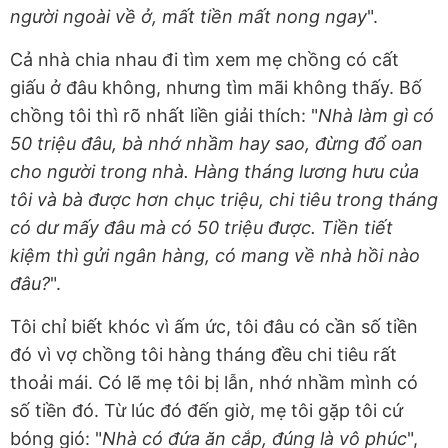
người ngoài về ở, mất tiền mất nong ngay
".
Cả nhà chia nhau đi tìm xem mẹ chồng có cất
giấu ở đâu không, nhưng tìm mãi không thấy. Bố
chồng tôi thì rõ nhất liền giải thích: "
Nhà làm gì có
50 triệu đâu, bà nhớ nhầm hay sao, đừng đổ oan
cho người trong nhà. Hàng tháng lương hưu của
tôi và bà được hơn chục triệu, chi tiêu trong tháng
có dư mấy đâu mà có 50 triệu được. Tiền tiết
kiệm thì gửi ngân hàng, có mang về nhà hồi nào
đâu?
".
Tôi chỉ biết khóc vì ấm ức, tôi đâu có cần số tiền
đó vì vợ chồng tôi hàng tháng đều chi tiêu rất
thoải mái. Có lẽ mẹ tôi bị lẫn, nhớ nhầm mình có
số tiền đó. Từ lúc đó đến giờ, mẹ tôi gặp tôi cứ
bóng gió: "
Nhà có đứa ăn cắp, đúng là vô phúc
",