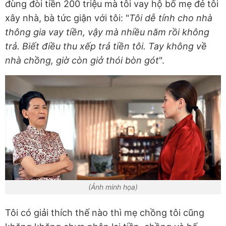
đùng đòi tiền 200 triệu mà tôi vay hộ bố mẹ đẻ tôi
xây nhà, bà tức giận với tôi: "
Tôi dễ tính cho nhà
thông gia vay tiền, vậy mà nhiều năm rồi không
trả. Biết điều thu xếp trả tiền tôi. Tay không về
nhà chồng, giờ còn giở thói bòn gót
".
(Ảnh minh họa)
Tôi có giải thích thế nào thì mẹ chồng tôi cũng