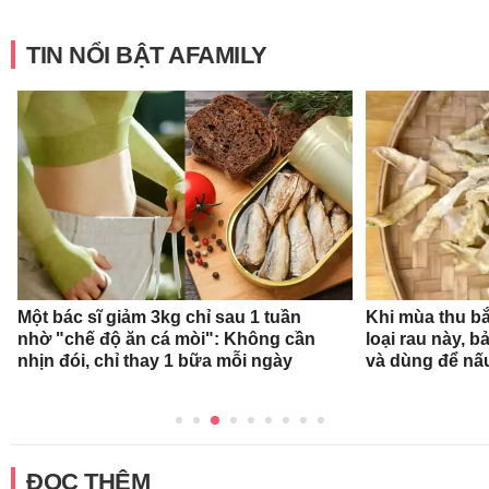
TIN NỔI BẬT AFAMILY
Một bác sĩ giảm 3kg chỉ sau 1 tuần
Khi mùa thu bắ
nhờ "chế độ ăn cá mòi": Không cần
loại rau này, b
nhịn đói, chỉ thay 1 bữa mỗi ngày
và dùng để nấ
ĐỌC THÊM