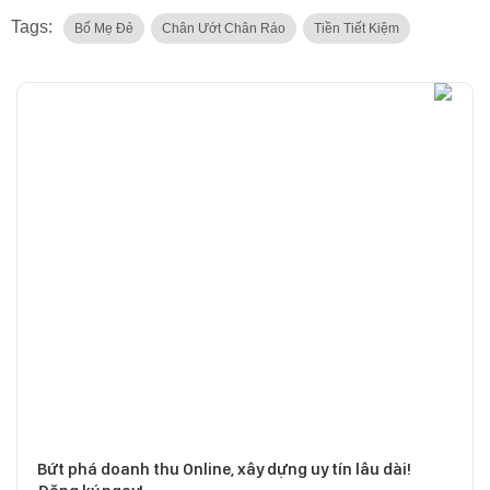
Tags:
Bố Mẹ Đẻ
Chân Ướt Chân Ráo
Tiền Tiết Kiệm
Bứt phá doanh thu Online, xây dựng uy tín lâu dài!