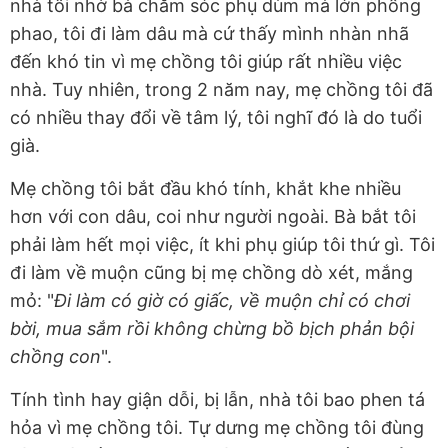
nhà tôi nhờ bà chăm sóc phụ dùm mà lớn phổng
phao, tôi đi làm dâu mà cứ thấy mình nhàn nhã
đến khó tin vì mẹ chồng tôi giúp rất nhiều việc
nhà. Tuy nhiên, trong 2 năm nay, mẹ chồng tôi đã
có nhiều thay đổi về tâm lý, tôi nghĩ đó là do tuổi
già.
Mẹ chồng tôi bắt đầu khó tính, khắt khe nhiều
hơn với con dâu, coi như người ngoài. Bà bắt tôi
phải làm hết mọi việc, ít khi phụ giúp tôi thứ gì. Tôi
đi làm về muộn cũng bị mẹ chồng dò xét, mắng
mỏ: "
Đi làm có giờ có giấc, về muộn chỉ có chơi
bời, mua sắm rồi không chừng bồ bịch phản bội
chồng con
".
Tính tình hay giận dỗi, bị lẫn, nhà tôi bao phen tá
hỏa vì mẹ chồng tôi. Tự dưng mẹ chồng tôi đùng