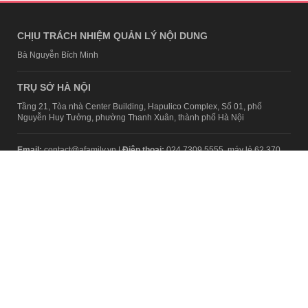
CHỊU TRÁCH NHIỆM QUẢN LÝ NỘI DUNG
Bà Nguyễn Bích Minh
TRỤ SỞ HÀ NỘI
Tầng 21, Tòa nhà Center Building, Hapulico Complex, Số 01, phố
Nguyễn Huy Tưởng, phường Thanh Xuân, thành phố Hà Nội
Email:
contact@afamily.vn |
Điện thoại:
024 7309 5555, máy lẻ 62.370
VPĐD TẠI TP.HCM
Tầng 4, Tòa nhà 123, số 127 Võ Văn Tần, Phường Xuân Hòa, TPHCM
Điện thoại:
028 7307 7979
Giấy phép thiết lập trang thông tin điện tử tổng hợp trên mạng số
2217/GP-TTĐT do Sở Thông tin và Truyền thông Hà Nội cấp ngày 10
tháng 4 năm 2019