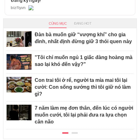
Đăng ký ngay!
bizfly.vn
CÙNG MỤC
ĐANG HOT
Đàn bà muốn giữ “vượng khí” cho gia
đình, nhất định đừng giữ 3 thói quen này
"Tôi chỉ muốn ngủ 1 giấc đàng hoàng mà
sao lại khó đến vậy?"
Con trai tôi ở rể, người ta mỉa mai tôi lại
cười: Con sống sướng thì tôi giữ nó làm
gì?
7 năm làm mẹ đơn thân, đến lúc có người
muốn cưới, tôi lại phải đưa ra lựa chọn
cân não