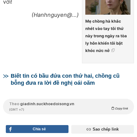
với!
(Hanhnguyen@...)
Mẹ chồng hà khắc
nhét vào tay tôi thứ
này trong ngày ra tòa
ly hôn khiến tôi bật
khóc nức nở
Biết tin có bầu đứa con thứ hai, chồng cũ
bỗng đưa ra lời đề nghị oái oăm
Theo
giadinh.suckhoedoisong.vn
Copy link
(GMT +7)
Chia sẻ
Sao chép link