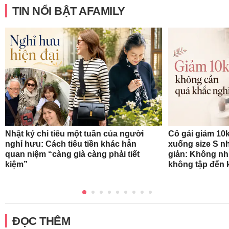
TIN NỔI BẬT AFAMILY
Nhật ký chi tiêu một tuần của người
Cô gái giảm 10k
nghỉ hưu: Cách tiêu tiền khác hẳn
xuống size S n
quan niệm “càng già càng phải tiết
giản: Không nh
kiệm”
không tập đến k
ĐỌC THÊM