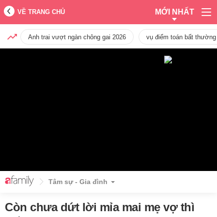
MỚI NHẤT
VỀ TRANG CHỦ
Anh trai vượt ngàn chông gai 2026
vụ điểm toán bất thường
Tâm sự - Gia đình
Còn chưa dứt lời mỉa mai mẹ vợ thì