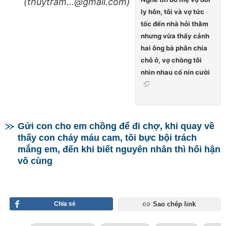
(thuytram...@gmail.com)
ly hôn, tôi và vợ tức
tốc đến nhà hỏi thăm
nhưng vừa thấy cảnh
hai ông bà phân chia
chỗ ở, vợ chồng tôi
nhìn nhau cố nín cười
Gửi con cho em chồng để đi chợ, khi quay về
thấy con chảy máu cam, tôi bực bội trách
mắng em, đến khi biết nguyên nhân thì hối hận
vô cùng
Chia sẻ
Sao chép link