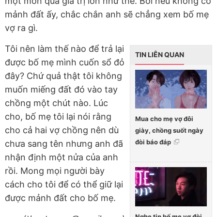
một món quà giá trị lớn như thế. Bởi nếu không có
mảnh đất ấy, chắc chắn anh sẽ chẳng xem bố mẹ
vợ ra gì.
Tôi nên làm thế nào để trả lại
TIN LIÊN QUAN
được bố mẹ mình cuốn sổ đỏ
đây? Chứ quả thật tôi không
muốn miếng đất đó vào tay
chồng một chút nào. Lúc
cho, bố mẹ tôi lại nói rằng
Mua cho mẹ vợ đôi
cho cả hai vợ chồng nên dù
giày, chồng suốt ngày
đòi báo đáp
chưa sang tên nhưng anh đã
nhận định một nửa của anh
rồi. Mong mọi người bày
cách cho tôi để có thể giữ lại
được mảnh đất cho bố mẹ.
Nghe tin bố mẹ vợ đòi