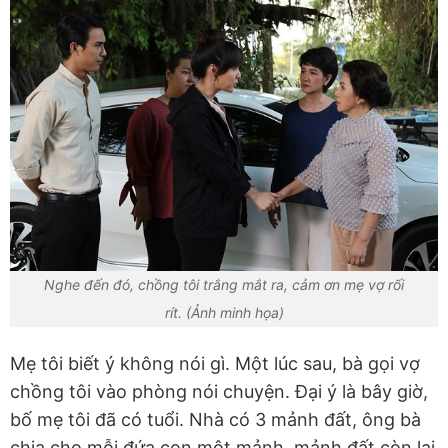
Nghe đến đó, chồng tôi trắng mắt ra, cảm ơn mẹ vợ rối
rít. (Ảnh minh họa)
Mẹ tôi biết ý không nói gì. Một lúc sau, bà gọi vợ
chồng tôi vào phòng nói chuyện. Đại ý là bây giờ,
bố mẹ tôi đã có tuổi. Nhà có 3 mảnh đất, ông bà
chia cho mỗi đứa con một mảnh, mảnh đất còn lại