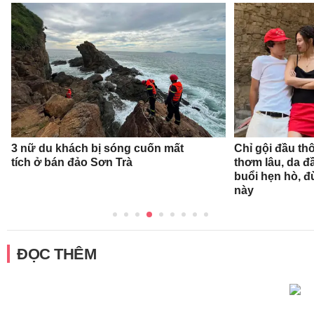
3 nữ du khách bị sóng cuốn mất
Chỉ gội đầu th
tích ở bán đảo Sơn Trà
thơm lâu, da đ
buổi hẹn hò, 
này
ĐỌC THÊM