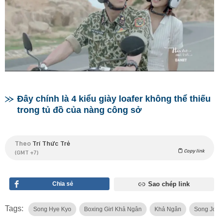
Đây chính là 4 kiểu giày loafer không thể thiếu
trong tủ đồ của nàng công sở
Theo
Trí Thức Trẻ
Copy link
(GMT +7)
Chia sẻ
Sao chép link
Tags:
Song Hye Kyo
Boxing Girl Khả Ngân
Khả Ngân
Song Joo