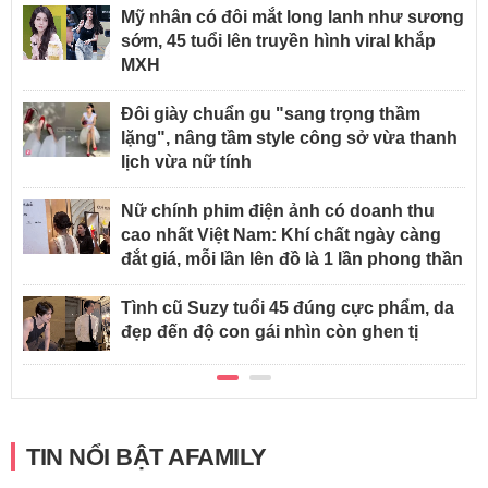
Mỹ nhân có đôi mắt long lanh như sương
sớm, 45 tuổi lên truyền hình viral khắp
MXH
Đôi giày chuẩn gu "sang trọng thầm
lặng", nâng tầm style công sở vừa thanh
lịch vừa nữ tính
Nữ chính phim điện ảnh có doanh thu
cao nhất Việt Nam: Khí chất ngày càng
đắt giá, mỗi lần lên đồ là 1 lần phong thần
Tình cũ Suzy tuổi 45 đúng cực phẩm, da
đẹp đến độ con gái nhìn còn ghen tị
TIN NỔI BẬT AFAMILY