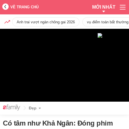
MỚI NHẤT
VỀ TRANG CHỦ
Anh trai vượt ngàn chông gai 2026
vụ điểm toán bất thường
Đẹp
Có tâm như Khả Ngân: Đóng phim