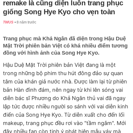
remake là cũng diện luôn trang phục
giống Song Hye Kyo cho vẹn toàn
TWUS
8 năm trước
Trang phục mà Khả Ngân đã diện trong Hậu Duệ
Mặt Trời phiên bản Việt có khá nhiều điểm tương
đồng với hình ảnh của Song Hye Kyo.
Hậu Duệ Mặt Trời phiên bản Việt đang là một
trong những bộ phim thu hút đông đảo sự quan
tâm của khán giả nước nhà. Được làm lại từ phiên
bản Hàn đình đám, nên ngay từ khi lên sóng vai
diễn bác sĩ Phương do Khả Ngân thủ vai đã ngay
lập tức được nhiều người so sánh với vai diễn kinh
điển của Song Hye Kyo. Từ diễn xuất cho đến lối
makeup, trang phục đều rơi vào "tầm ngắm". Mới
đây nhiều fan còn tinh ý phát hiện mẫu váy mà