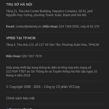
TRỤ SỞ HÀ NỘI
Tầng 21, Tòa nhà Center Building, Hapulico Complex, Số 01, phố
Nguyễn Huy Tưởng, phường Thanh Xuân, thành phố Hà Nội
Email:
contact@afamily.vn |
Điện thoại:
024 7309 5555, máy lẻ 62.370
VPĐD TẠI TP.HCM
Tầng 4, Tòa nhà 123, số 127 Võ Văn Tần, Phường Xuân Hòa, TPHCM
Điện thoại:
028 7307 7979
Giấy phép thiết lập trang thông tin điện tử tổng hợp trên mạng số
2217/GP-TTĐT do Sở Thông tin và Truyền thông Hà Nội cấp ngày 10
tháng 4 năm 2019
© Copyright 2008 - 2024 – Công ty Cổ phần VCCorp
Chính sách bảo mật