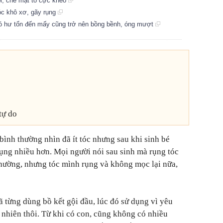
i, che mặt to cực khéo
tóc khô xơ, gãy rụng
 có hư tổn đến mấy cũng trở nên bồng bềnh, óng mượt
tự do
bình thường nhìn đã ít tóc nhưng sau khi sinh bé
rụng nhiều hơn. Mọi người nói sau sinh mà rụng tóc
thường, nhưng tóc mình rụng và không mọc lại nữa,
ã từng dùng bồ kết gội đầu, lúc đó sử dụng vì yêu
 nhiên thôi. Từ khi có con, cũng không có nhiều