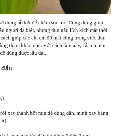
 sử dụng bồ kết để chăm sóc tóc. Công dụng giúp
iều người đã biết, nhưng đun nấu lích kích mất thời
 cách giúp các chị em đỡ mất công trong việc đun
cùng tham khảo nhé. Với cách làm này, các chị em
 để dùng được lâu dài.
i đầu
ệt.
n rồi xay thành bột mịn để dùng dần, mình xay bằng
ạt).
 ít 1 quả, nếu tóc dày thì dùng 2 đến 3 quả.