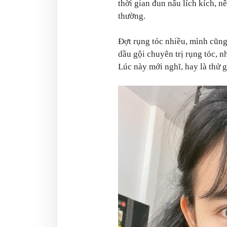
thời gian đun nấu lích kích, n
thường.
Đợt rụng tóc nhiều, mình cũn
dầu gội chuyên trị rụng tóc, 
Lúc này mới nghĩ, hay là thử g