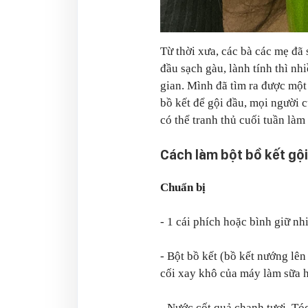
Từ thời xưa, các bà các mẹ đã
đầu sạch gàu, lành tính thì nh
gian. Mình đã tìm ra được một
bồ kết để gội đầu, mọi người 
có thể tranh thủ cuối tuần làm
Cách làm bột bồ kết gộ
Chuẩn bị
- 1 cái phích hoặc bình giữ nhi
- Bột bồ kết (bồ kết nướng lê
cối xay khô của máy làm sữa h
- Nước cốt quả chanh tươi. Tóc