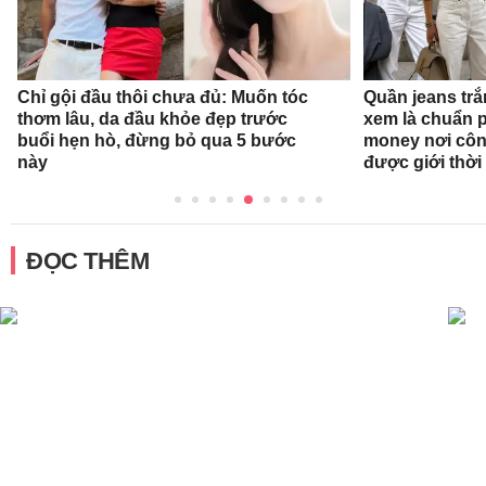
Chỉ gội đầu thôi chưa đủ: Muốn tóc
Quần jeans tr
thơm lâu, da đầu khỏe đẹp trước
xem là chuẩn 
buổi hẹn hò, đừng bỏ qua 5 bước
money nơi côn
này
được giới thời
ĐỌC THÊM