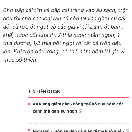
Cho bắp cải tím và bắp cải trắng vào âu sạch, trộn
đều rồi cho các loại rau củ còn lại vào gồm củ cải
đỏ, cà rốt, ớt ngọt và các gia vị tỏi băm, ớt băm,
khế, nước cốt chanh, 2 thìa nước mắm ngon, 1
thìa đường, 1/2 thìa bột ngọt rồi tất cả trộn đều
lên. Khi trộn đều xong, có thể nêm nêm lại gia vị
theo sở thích.
TIN LIÊN QUAN
Ăn kiêng giảm cân không thể bỏ qua nộm cóc
xanh thịt gà siêu ngon
Nộm tép - món ăn dân dã giản dị mà khó quên