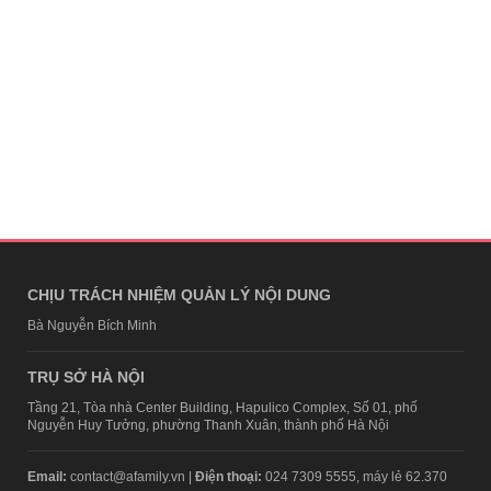
CHỊU TRÁCH NHIỆM QUẢN LÝ NỘI DUNG
Bà Nguyễn Bích Minh
TRỤ SỞ HÀ NỘI
Tầng 21, Tòa nhà Center Building, Hapulico Complex, Số 01, phố
Nguyễn Huy Tưởng, phường Thanh Xuân, thành phố Hà Nội
Email:
contact@afamily.vn |
Điện thoại:
024 7309 5555, máy lẻ 62.370