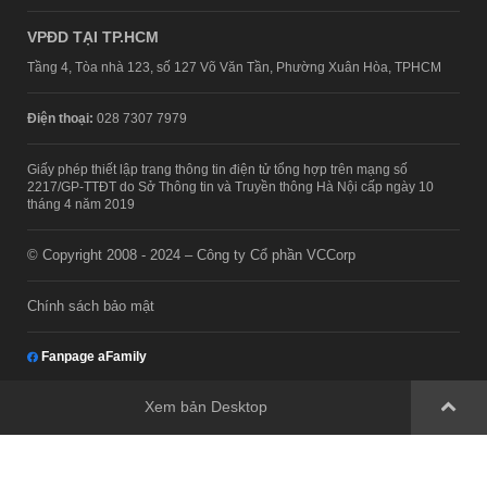
VPĐD TẠI TP.HCM
Tầng 4, Tòa nhà 123, số 127 Võ Văn Tần, Phường Xuân Hòa, TPHCM
Điện thoại:
028 7307 7979
Giấy phép thiết lập trang thông tin điện tử tổng hợp trên mạng số
2217/GP-TTĐT do Sở Thông tin và Truyền thông Hà Nội cấp ngày 10
tháng 4 năm 2019
© Copyright 2008 - 2024 – Công ty Cổ phần VCCorp
Chính sách bảo mật
Fanpage aFamily
Xem bản Desktop