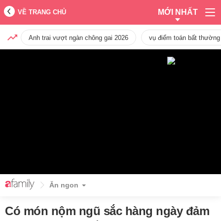
MỚI NHẤT
VỀ TRANG CHỦ
Anh trai vượt ngàn chông gai 2026
vụ điểm toán bất thường
Ăn ngon
Có món nộm ngũ sắc hàng ngày đảm