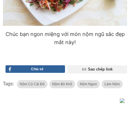
Chúc bạn ngon miệng với món nộm ngũ sắc đẹp
mắt này!
Chia sẻ
Sao chép link
Tags:
Nộm Củ Cải Đỏ
Nộm Bò Khô
Nộm Ngon
Làm Nộm