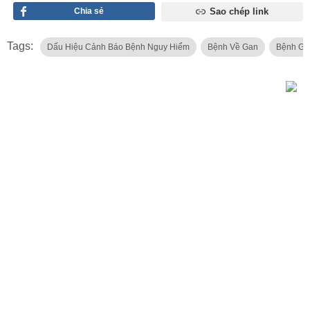
Chia sẻ
Sao chép link
Tags:
Dấu Hiệu Cảnh Báo Bệnh Nguy Hiểm
Bệnh Về Gan
Bệnh Ga