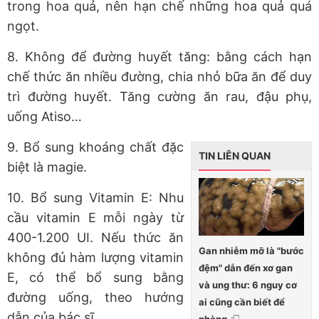
trong hoa quả, nên hạn chế những hoa quả quá
ngọt.
8. Không để đường huyết tăng: bằng cách hạn
chế thức ăn nhiều đường, chia nhỏ bữa ăn để duy
trì đường huyết. Tăng cường ăn rau, đậu phụ,
uống Atiso…
9. Bổ sung khoáng chất đặc
TIN LIÊN QUAN
biệt là magie.
10. Bổ sung Vitamin E: Nhu
cầu vitamin E mỗi ngày từ
400-1.200 UI. Nếu thức ăn
Gan nhiễm mỡ là "bước
không đủ hàm lượng vitamin
đệm" dẫn đến xơ gan
E, có thể bổ sung bằng
và ung thư: 6 nguy cơ
đường uống, theo hướng
ai cũng cần biết để
dẫn của bác sĩ.
phòng