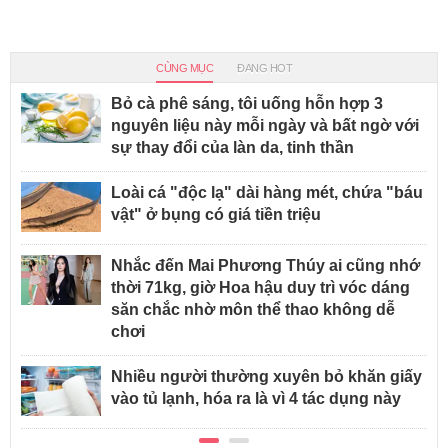
CÙNG MỤC
ĐANG HOT
Bỏ cà phê sáng, tôi uống hỗn hợp 3
nguyên liệu này mỗi ngày và bất ngờ với
sự thay đổi của làn da, tinh thần
Loài cá "độc lạ" dài hàng mét, chứa "báu
vật" ở bụng có giá tiền triệu
Nhắc đến Mai Phương Thúy ai cũng nhớ
thời 71kg, giờ Hoa hậu duy trì vóc dáng
săn chắc nhờ môn thể thao không dễ
chơi
Nhiều người thường xuyên bỏ khăn giấy
vào tủ lạnh, hóa ra là vì 4 tác dụng này