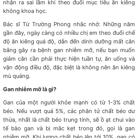
nhận ra sai lầm khi theo đuổi mục tiêu ăn kiêng
không khoa học.
Bác sĩ Từ Trường Phong nhắc nhở: Những năm
gần đây, ngày càng có nhiều chị em theo đuổi chế
độ ăn kiêng quá độ, dẫn đến dinh dưỡng mất cân
bằng gây ra bệnh gan nhiễm mỡ, nếu bạn muốn
giảm cân cần phải thực hiện tuần tự, ăn uống và
vận động điều độ, đặc biệt là không nên ăn kiêng
mù quáng.
Gan nhiễm mỡ là gì?
Gan của một người khỏe mạnh có từ 1-3% chất
béo. Nếu vượt quá 5%, các phân tử chất béo dư
thừa, nhất là chất béo trung tính, sẽ ồ ạt chui vào
tế bào gan và bị mắc kẹt trong đó, gọi là gan
nhiễm mỡ. Khi lượng chất béo lên tới 10%, gan có