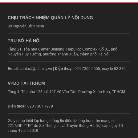
CHỊU TRÁCH NHIỆM QUẢN LÝ NỘI DUNG
Bà Nguyễn Bích Minh
TRỤ SỞ HÀ NỘI
Tầng 21, Tòa nhà Center Building, Hapulico Complex, Số 01, phố
Nguyễn Huy Tưởng, phường Thanh Xuân, thành phố Hà Nội
Email:
contact@afamily.vn |
Điện thoại:
024 7309 5555, máy lẻ 62.370
VPĐD TẠI TP.HCM
Tầng 4, Tòa nhà 123, số 127 Võ Văn Tần, Phường Xuân Hòa, TPHCM
Điện thoại:
028 7307 7979
Giấy phép thiết lập trang thông tin điện tử tổng hợp trên mạng số
2217/GP-TTĐT do Sở Thông tin và Truyền thông Hà Nội cấp ngày 10
tháng 4 năm 2019