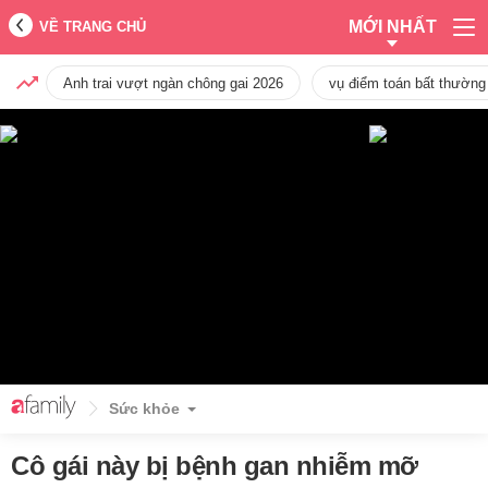
MỚI NHẤT
VỀ TRANG CHỦ
Anh trai vượt ngàn chông gai 2026
vụ điểm toán bất thường
Sức khỏe
Cô gái này bị bệnh gan nhiễm mỡ