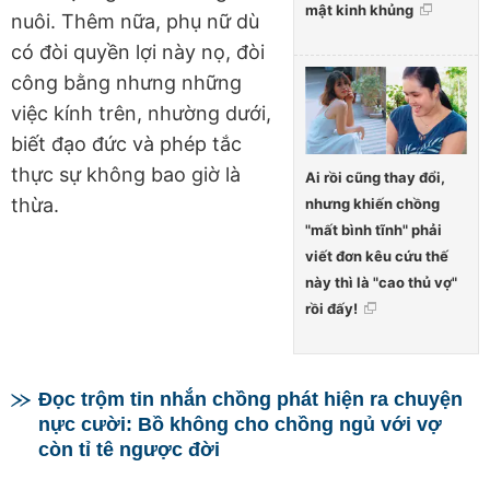
mật kinh khủng
nuôi. Thêm nữa, phụ nữ dù
có đòi quyền lợi này nọ, đòi
công bằng nhưng những
việc kính trên, nhường dưới,
biết đạo đức và phép tắc
thực sự không bao giờ là
Ai rồi cũng thay đổi,
thừa.
nhưng khiến chồng
"mất bình tĩnh" phải
viết đơn kêu cứu thế
này thì là "cao thủ vợ"
rồi đấy!
Đọc trộm tin nhắn chồng phát hiện ra chuyện
nực cười: Bồ không cho chồng ngủ với vợ
còn tỉ tê ngược đời