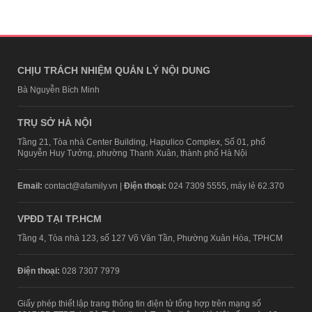
CHỊU TRÁCH NHIỆM QUẢN LÝ NỘI DUNG
Bà Nguyễn Bích Minh
TRỤ SỞ HÀ NỘI
Tầng 21, Tòa nhà Center Building, Hapulico Complex, Số 01, phố
Nguyễn Huy Tưởng, phường Thanh Xuân, thành phố Hà Nội
Email:
contact@afamily.vn |
Điện thoại:
024 7309 5555, máy lẻ 62.370
VPĐD TẠI TP.HCM
Tầng 4, Tòa nhà 123, số 127 Võ Văn Tần, Phường Xuân Hòa, TPHCM
Điện thoại:
028 7307 7979
Giấy phép thiết lập trang thông tin điện tử tổng hợp trên mạng số