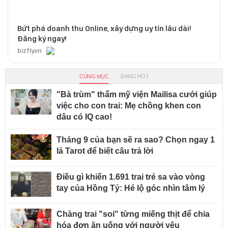
Bứt phá doanh thu Online, xây dựng uy tín lâu dài!
Đăng ký ngay!
bizfly.vn
CÙNG MỤC
ĐANG HOT
"Bà trùm" thẩm mỹ viện Mailisa cưới giúp
việc cho con trai: Mẹ chồng khen con
dâu có IQ cao!
Tháng 9 của bạn sẽ ra sao? Chọn ngay 1
lá Tarot để biết câu trả lời
Điều gì khiến 1.691 trai trẻ sa vào vòng
tay của Hồng Tỷ: Hé lộ góc nhìn tâm lý
Chàng trai "soi" từng miếng thịt để chia
hóa đơn ăn uống với người yêu