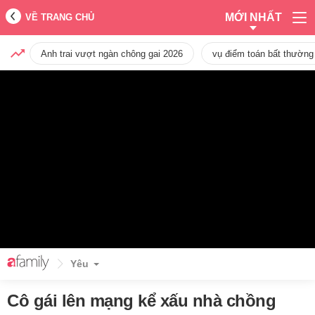
MỚI NHẤT
VỀ TRANG CHỦ
Anh trai vượt ngàn chông gai 2026
vụ điểm toán bất thường
Yêu
Cô gái lên mạng kể xấu nhà chồng