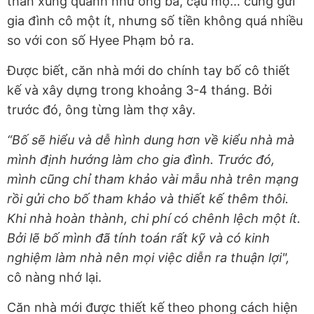
thân xung quanh như ông bà, cậu mợ… cũng gửi
gia đình cô một ít, nhưng số tiền không quá nhiều
so với con số Hyee Phạm bỏ ra.
Được biết, căn nhà mới do chính tay bố cô thiết
kế và xây dựng trong khoảng 3-4 tháng. Bởi
trước đó, ông từng làm thợ xây.
“Bố sẽ hiểu và dễ hình dung hơn về kiểu nhà mà
mình định hướng làm cho gia đình. Trước đó,
mình cũng chỉ tham khảo vài mẫu nhà trên mạng
rồi gửi cho bố tham khảo và thiết kế thêm thôi.
Khi nhà hoàn thành, chi phí có chênh lệch một ít.
Bởi lẽ bố mình đã tính toán rất kỹ và có kinh
nghiệm làm nhà nên mọi việc diễn ra thuận lợi",
cô nàng nhớ lại.
Căn nhà mới được thiết kế theo phong cách hiện