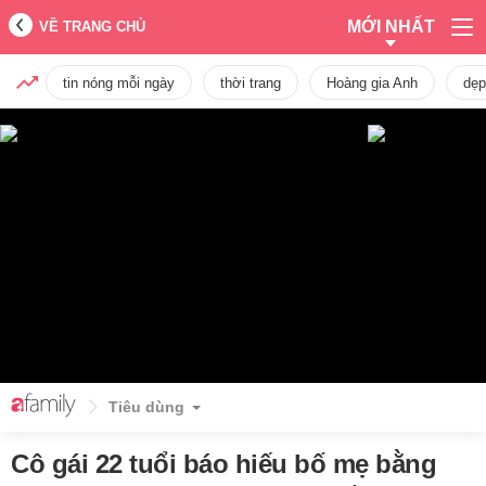
MỚI NHẤT
VỀ TRANG CHỦ
tin nóng mỗi ngày
thời trang
Hoàng gia Anh
dẹp
Tiêu dùng
Cô gái 22 tuổi báo hiếu bố mẹ bằng