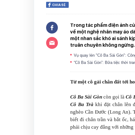
CHIA SẺ
Trong tác phẩm điện ảnh của
về một nghệ nhân may áo dài
một nhan sắc khó ai sánh kị
truân chuyên không ngừng.
Vụ quay lén "Cô Ba Sài Gòn": Cô
“Cô Ba Sài Gòn”: Bữa tiệc thời tra
Từ một cô gái chân đất tới 
Cô Ba Sài Gòn
còn gọi là
Cô 
Cô Ba Trà
khi đặt chân lên đ
nghèo Cần Đước (Long An). Từ 
biết đi chân trần và bắt ốc, h
phải chịu cay đắng với những 