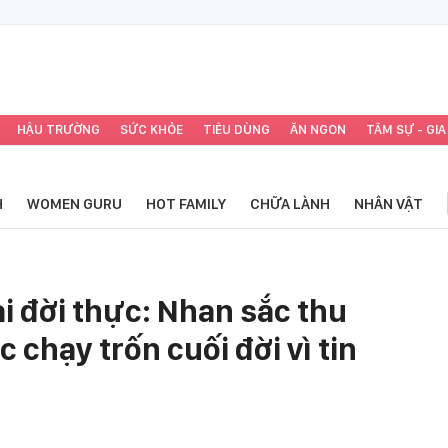
HẬU TRƯỜNG
SỨC KHỎE
TIÊU DÙNG
ĂN NGON
TÂM SỰ - GIA
H
WOMEN GURU
HOT FAMILY
CHỮA LÀNH
NHÂN VẬT
i đời thực: Nhan sắc thu
 chạy trốn cuối đời vì tin