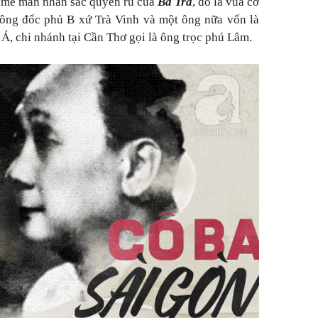
 mê mẩn nhan sắc quyến rũ của
Ba Trà
, đó là vua cờ
ông đốc phủ B xứ Trà Vinh và một ông nữa vốn là
, chi nhánh tại Cần Thơ gọi là ông trọc phú Lâm.