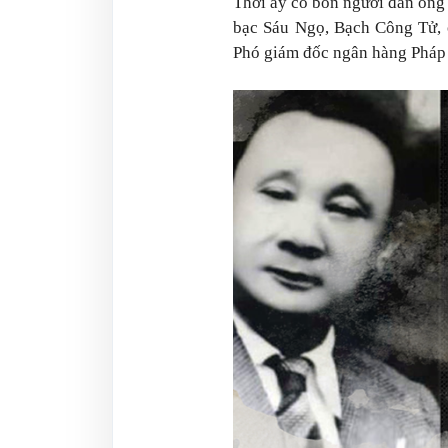
Thời ấy có bốn người đàn ông
bạc Sáu Ngọ, Bạch Công Tử, 
Phó giám đốc ngân hàng Pháp Á