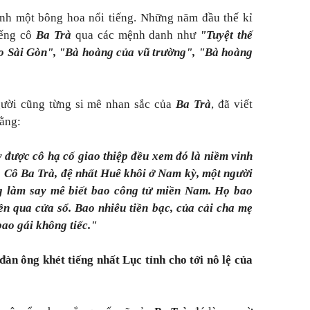
nh một bông hoa nổi tiếng. Những năm đầu thế kỉ
iếng cô
Ba Trà
qua các mệnh danh như
"Tuyệt thế
ao Sài Gòn", "Bà hoàng của vũ trường", "Bà hoàng
ười cũng từng si mê nhan sắc của
Ba Trà
, đã viết
rằng:
 được cô hạ cố giao thiệp đều xem đó là niềm vinh
Cô Ba Trà, đệ nhất Huê khôi ở Nam kỳ, một người
g làm say mê biết bao công tử miền Nam. Họ bao
ền qua cửa sổ. Bao nhiêu tiền bạc, của cải cha mẹ
 bao gái không tiếc."
àn ông khét tiếng nhất Lục tỉnh cho tới nô lệ của