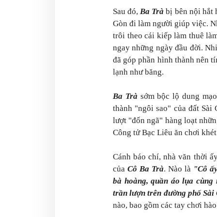
Sau đó,
Ba Trà
bị bên nội hắt
Gòn đi làm người giúp việc. 
trôi theo cái kiếp làm thuê l
ngay những ngày đầu đời. Nhi
đã góp phần hình thành nên t
lạnh như băng.
Ba Trà
sớm bộc lộ dung mạo 
thành "ngôi sao" của đất Sài
lượt "đốn ngã" hàng loạt những
Công tử Bạc Liêu ăn chơi khét 
Cánh báo chí, nhà văn thời ấ
của
Cô Ba Trà
. Nào là
"Cô ấy
bà hoàng, quần áo lụa cùng 
trần lượn trên đường phố Sài
nào, bao gồm các tay chơi hà