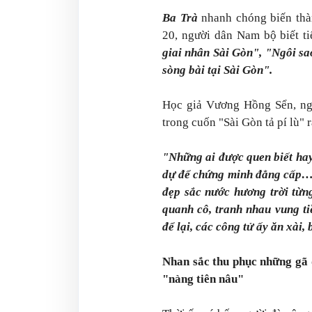
Ba Trà
nhanh chóng biến thà
20, người dân Nam bộ biết t
giai nhân Sài Gòn", "Ngôi s
sòng bài tại Sài Gòn".
Học giả Vương Hồng Sển, ng
trong cuốn "Sài Gòn tả pí lù" 
"Những ai được quen biết hay
dự để chứng minh đẳng cấp… 
đẹp sắc nước hương trời từn
quanh cô, tranh nhau vung ti
để lại, các công tử ấy ăn xài,
Nhan sắc thu phục những gã đ
"nàng tiên nâu"