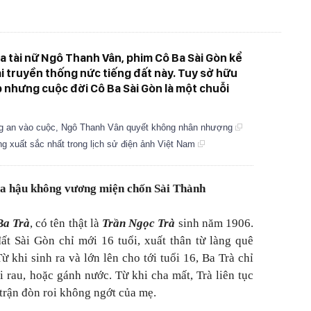
 tài nữ Ngô Thanh Vân, phim Cô Ba Sài Gòn kể
 truyền thống nức tiếng đất này. Tuy sở hữu
p nhưng cuộc đời Cô Ba Sài Gòn là một chuỗi
ng an vào cuộc, Ngô Thanh Vân quyết không nhân nhượng
ng xuất sắc nhất trong lịch sử điện ảnh Việt Nam
hoa hậu không vương miện chốn Sài Thành
Ba Trà
, có tên thật là
Trần Ngọc Trà
sinh năm 1906.
ất Sài Gòn chỉ mới 16 tuổi, xuất thân từ làng quê
khi sinh ra và lớn lên cho tới tuổi 16, Ba Trà chỉ
ái rau, hoặc gánh nước. Từ khi cha mất, Trà liên tục
trận đòn roi không ngớt của mẹ.