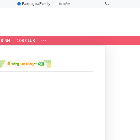
Fanpage aFamily
 ĐÌNH
40S CLUB