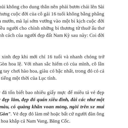
 hủi không cho dung thân nên phải bươn chải lên Sài
Nhưng cuộc đời của cô gái 16 tuổi không bằng phẳng
àm mướn, mà lại sớm vướng vào một bi kịch cuộc đời
ều người cho chính những bi thương từ thuở ấu thơ
ính cách của người đẹp đất Nam Kỳ sau này: Coi đời
xinh đẹp khi mới chỉ 16 tuổi và nhanh chóng trở
 Gòn hoa lệ. Với nhan sắc hiếm có của mình, cô lần
 tay chơi hào hoa, giàu có bậc nhất, trong đó có cả
tiếng một thời của Lục tỉnh.
y đã tốn biết bao nhiêu giấy mực để miêu tả vẻ đẹp
 đẹp lắm, đẹp đổ quán xiêu đình, đài các như một
màu, có quàng khăn voan mỏng, ngồi trên xe mui
 Gòn"
. Vẻ đẹp đó làm mê hoặc bất cứ người đàn ông
o hoa khắp cả Nam Vang, Băng Cốc.