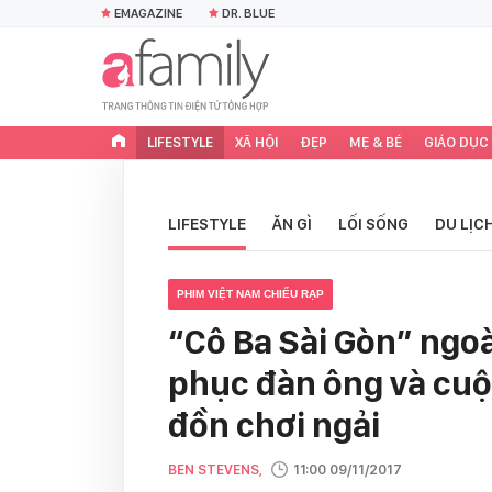
EMAGAZINE
DR. BLUE
LIFESTYLE
XÃ HỘI
ĐẸP
MẸ & BÉ
GIÁO DỤC
LIFESTYLE
ĂN GÌ
LỐI SỐNG
DU LỊC
PHIM VIỆT NAM CHIẾU RẠP
“Cô Ba Sài Gòn” ngoà
phục đàn ông và cuộc
đồn chơi ngải
BEN STEVENS,
11:00 09/11/2017