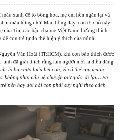
hì màu xanh để tô bông hoa, mẹ em liền ngăn lại và
a phải màu hồng chứ. Màu hồng đây, con tô chỗ này
ẹ của Tin, các bậc cha mẹ Việt Nam thường thích
là để con trẻ tự do thể hiện ý thích của mình.
Nguyễn Văn Hoài (TP.HCM), khi con bảo thích được
, anh đã giải thích rằng làm người mới là điều đáng
hắc là ba chưa hiểu hết con, vì có thể con muốn
c, không phải câu nệ chuyện giờ giấc, đi lại… Ba
trẻ nên hay đòi hỏi con phải suy nghĩ theo cách