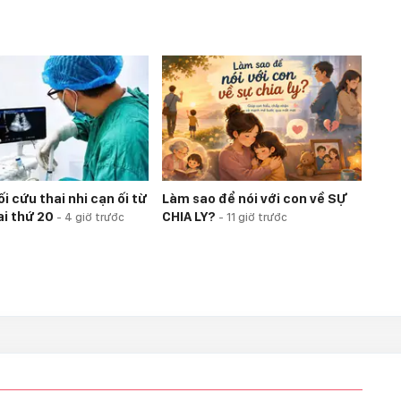
i cứu thai nhi cạn ối từ
Làm sao để nói với con về SỰ
ai thứ 20
CHIA LY?
-
4 giờ trước
-
11 giờ trước