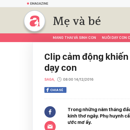
EMAGAZINE
Mẹ và bé
MANG THAI VÀ SINH CON
NUÔI DẠY CON C
Clip cảm động khiến 
dạy con
SAGA,
08:00 14/12/2016
CHIA SẺ
Trong những năm tháng đầu 
kính thơ ngây. Phụ huynh c
ước mơ ấy.