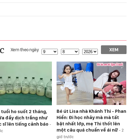
c
Xem theo ngày
XEM
Bé út Lisa nhà Khánh Thi - Phan
 tuổi ho suốt 2 tháng,
Hiển: Đi học nhảy mà mà tất
ứa đầy dịch trắng như
bật nhất lớp, mẹ Thi thốt lên
c sĩ lên tiếng cảnh báo
-
một câu quá chuẩn về ái nữ
-
2
ớc
giờ trước