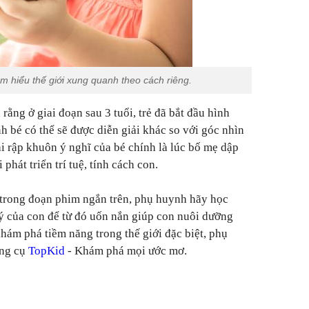
tìm hiểu thế giới xung quanh theo cách riêng.
ằng ở giai đoạn sau 3 tuổi, trẻ đã bắt đầu hình
h bé có thể sẽ được diễn giải khác so với góc nhìn
hi rập khuôn ý nghĩ của bé chính là lúc bố mẹ dập
 phát triển trí tuệ, tính cách con.
trong đoạn phim ngắn trên, phụ huynh hãy học
lý của con để từ đó uốn nắn giúp con nuôi dưỡng
hám phá tiềm năng trong thế giới đặc biệt, phụ
ông cụ
TopKid
- Khám phá mọi ước mơ.