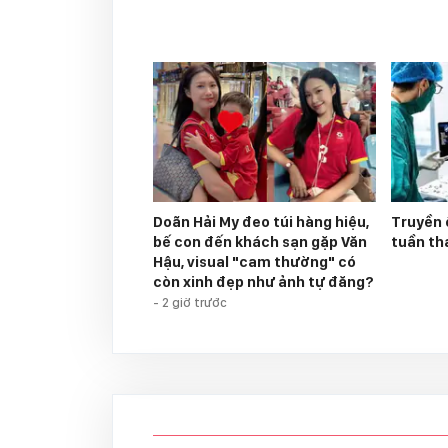
Doãn Hải My đeo túi hàng hiệu,
Truyền ố
bế con đến khách sạn gặp Văn
tuần th
Hậu, visual "cam thường" có
còn xinh đẹp như ảnh tự đăng?
-
2 giờ trước