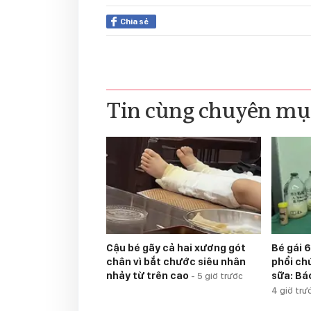
Chia sẻ
Tin cùng chuyên mụ
Cậu bé gãy cả hai xương gót
Bé gái 6
chân vì bắt chước siêu nhân
phổi ch
nhảy từ trên cao
sữa: Bá
-
5 giờ trước
4 giờ trư