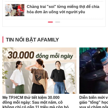
Chàng trai "soi" từng miếng thịt để chia
hóa đơn ăn uống với người yêu
TIN NỔI BẬT AFAMILY
Mẹ TP.HCM thử tiết kiệm 30.000
Diễn biến mới 
đồng mỗi ngày: Sau một năm, cô
giáo "tống" học
không chỉ có gần 11 triệu mà còn bỏ
vua vì chậm nộ