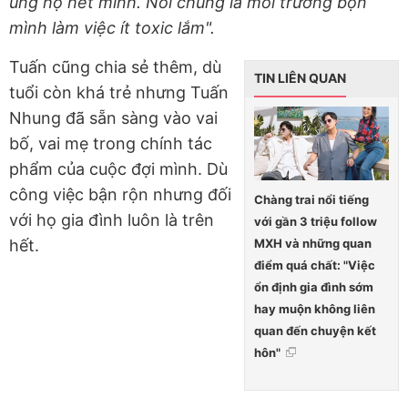
ủng hộ hết mình. Nói chung là môi trường bọn
mình làm việc ít toxic lắm".
Tuấn cũng chia sẻ thêm, dù
TIN LIÊN QUAN
tuổi còn khá trẻ nhưng Tuấn
Nhung đã sẵn sàng vào vai
bố, vai mẹ trong chính tác
phẩm của cuộc đợi mình. Dù
công việc bận rộn nhưng đối
Chàng trai nổi tiếng
với họ gia đình luôn là trên
với gần 3 triệu follow
MXH và những quan
hết.
điểm quá chất: "Việc
ổn định gia đình sớm
hay muộn không liên
quan đến chuyện kết
hôn"