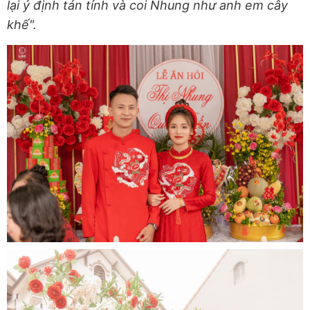
lại ý định tán tỉnh và coi Nhung như anh em cây
khế".