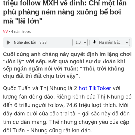
triệu follow MXH về dinh: Chỉ một lần
phũ phàng ném nàng xuống bể bơi
mà "lãi lớn"
VV
4 năm trước
Nghe đọc bài
3:28
Cuối cùng anh chàng này quyết định im lặng chơi
"đòn lỳ" với sếp. Kết quả ngoài sự dự đoán khi
sếp ngán ngẩm nói với Tuấn: "Thôi, trời không
chịu đất thì đất chịu trời vậy".
Quốc Tuấn và Thị Nhung là 2
hot TikToker
với
lượng fan đông đảo. Riêng kênh của Thị Nhung có
đến 6 triệu người follow, 74,6 triệu lượt thích. Mới
đây đám cưới của cặp trai tài - gái sắc này đã đốn
tim cư dân mạng. Thế nhưng chuyện yêu của cặp
đôi Tuấn - Nhung cũng rất kín đáo.