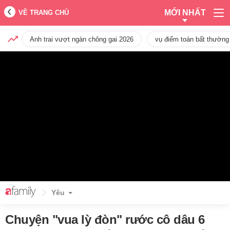
MỚI NHẤT
VỀ TRANG CHỦ
Anh trai vượt ngàn chông gai 2026
vụ điểm toán bất thường
Yêu
Chuyện "vua lỳ đòn" rước cô dâu 6