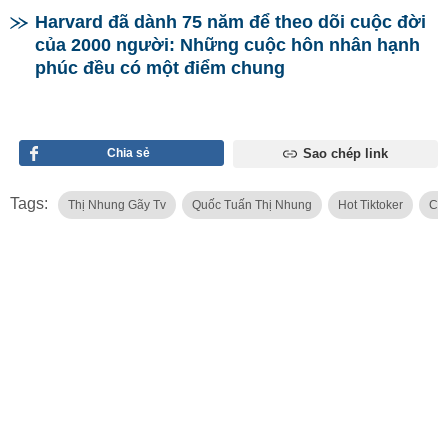
Harvard đã dành 75 năm để theo dõi cuộc đời
của 2000 người: Những cuộc hôn nhân hạnh
phúc đều có một điểm chung
Chia sẻ
Sao chép link
Tags:
Thị Nhung Gãy Tv
Quốc Tuấn Thị Nhung
Hot Tiktoker
Cặp