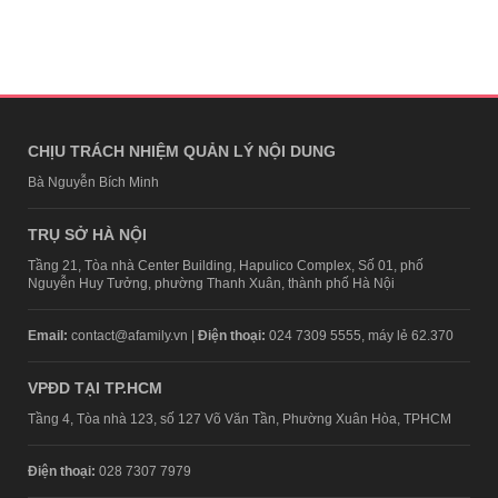
CHỊU TRÁCH NHIỆM QUẢN LÝ NỘI DUNG
Bà Nguyễn Bích Minh
TRỤ SỞ HÀ NỘI
Tầng 21, Tòa nhà Center Building, Hapulico Complex, Số 01, phố
Nguyễn Huy Tưởng, phường Thanh Xuân, thành phố Hà Nội
Email:
contact@afamily.vn |
Điện thoại:
024 7309 5555, máy lẻ 62.370
VPĐD TẠI TP.HCM
Tầng 4, Tòa nhà 123, số 127 Võ Văn Tần, Phường Xuân Hòa, TPHCM
Điện thoại:
028 7307 7979