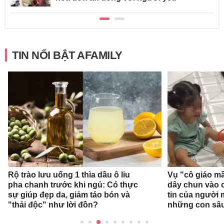
TIN NỔI BẬT AFAMILY
Rộ trào lưu uống 1 thìa dầu ô liu
Vụ "cô giáo mầ
pha chanh trước khi ngủ: Có thực
dây chun vào c
sự giúp đẹp da, giảm táo bón và
tin của người
"thải độc" như lời đồn?
những con sâ