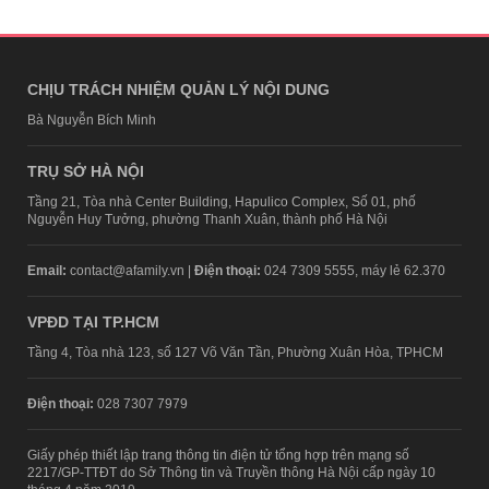
CHỊU TRÁCH NHIỆM QUẢN LÝ NỘI DUNG
Bà Nguyễn Bích Minh
TRỤ SỞ HÀ NỘI
Tầng 21, Tòa nhà Center Building, Hapulico Complex, Số 01, phố
Nguyễn Huy Tưởng, phường Thanh Xuân, thành phố Hà Nội
Email:
contact@afamily.vn |
Điện thoại:
024 7309 5555, máy lẻ 62.370
VPĐD TẠI TP.HCM
Tầng 4, Tòa nhà 123, số 127 Võ Văn Tần, Phường Xuân Hòa, TPHCM
Điện thoại:
028 7307 7979
Giấy phép thiết lập trang thông tin điện tử tổng hợp trên mạng số
2217/GP-TTĐT do Sở Thông tin và Truyền thông Hà Nội cấp ngày 10