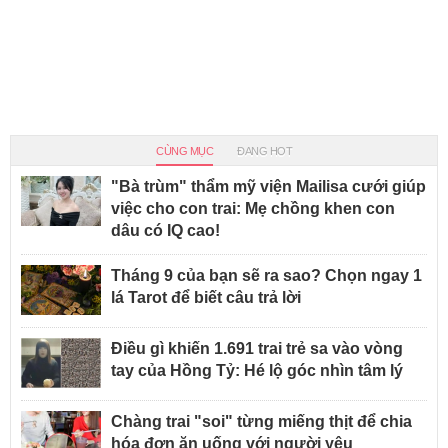
CÙNG MỤC
ĐANG HOT
"Bà trùm" thẩm mỹ viện Mailisa cưới giúp
việc cho con trai: Mẹ chồng khen con
dâu có IQ cao!
Tháng 9 của bạn sẽ ra sao? Chọn ngay 1
lá Tarot để biết câu trả lời
Điều gì khiến 1.691 trai trẻ sa vào vòng
tay của Hồng Tỷ: Hé lộ góc nhìn tâm lý
Chàng trai "soi" từng miếng thịt để chia
hóa đơn ăn uống với người yêu