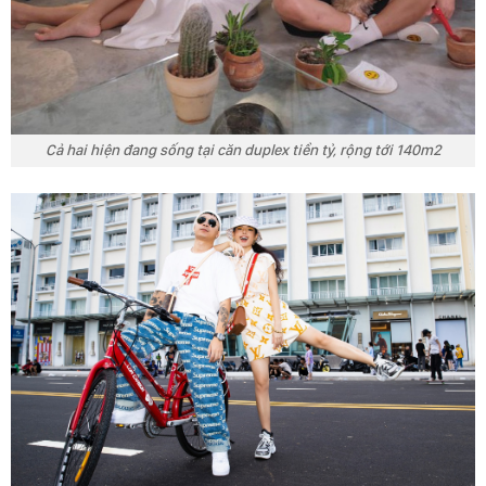
Cả hai hiện đang sống tại căn duplex tiền tỷ, rộng tới 140m2