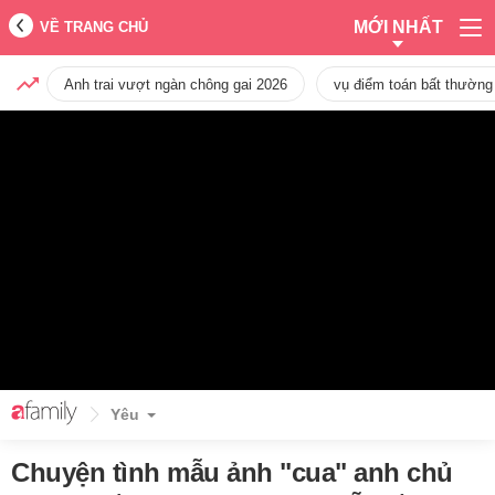
MỚI NHẤT
VỀ TRANG CHỦ
Anh trai vượt ngàn chông gai 2026
vụ điểm toán bất thường
Yêu
Chuyện tình mẫu ảnh "cua" anh chủ