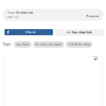
Theo
Trí thức trẻ
Copy link
(GMT +7)
Chia sẻ
Sao chép link
Tags:
Suy Thận\
Ăn Uống Lành Mạnh
Chế Độ Ăn Uống