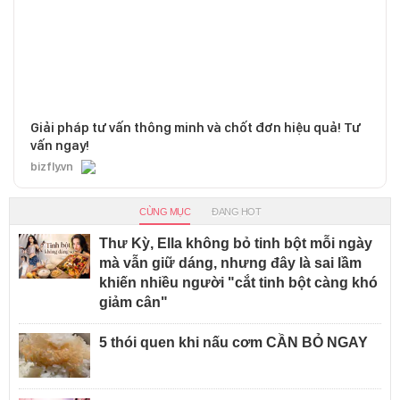
Giải pháp tư vấn thông minh và chốt đơn hiệu quả! Tư
vấn ngay!
bizfly.vn
CÙNG MỤC
ĐANG HOT
Thư Kỳ, Ella không bỏ tinh bột mỗi ngày
mà vẫn giữ dáng, nhưng đây là sai lầm
khiến nhiều người "cắt tinh bột càng khó
giảm cân"
5 thói quen khi nấu cơm CẦN BỎ NGAY