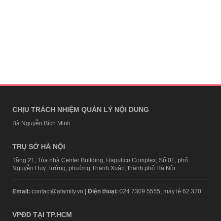
CHỊU TRÁCH NHIỆM QUẢN LÝ NỘI DUNG
Bà Nguyễn Bích Minh
TRỤ SỞ HÀ NỘI
Tầng 21, Tòa nhà Center Building, Hapulico Complex, Số 01, phố
Nguyễn Huy Tưởng, phường Thanh Xuân, thành phố Hà Nội
Email:
contact@afamily.vn |
Điện thoại:
024 7309 5555, máy lẻ 62.370
VPĐD TẠI TP.HCM