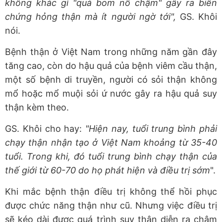
không khác gì "quả bom nổ chậm" gây ra biến
chứng hỏng thận mà ít người ngờ tới",
GS. Khôi
nói.
Bệnh thận ở Việt Nam trong những năm gần đây
tăng cao, còn do hậu quả của bệnh viêm cầu thận,
một số bệnh di truyền, người có sỏi thận không
mổ hoặc mổ muội sỏi ứ nước gây ra hậu quả suy
thận kèm theo.
GS. Khôi cho hay:
"Hiện nay, tuổi trung bình phải
chạy thận nhận tạo ở Việt Nam khoảng từ 35-40
tuổi. Trong khi, đó tuổi trung bình chạy thận của
thế giới từ 60-70 do họ phát hiện và điều trị sớm
".
Khi mắc bệnh thận điều trị không thể hồi phục
được chức năng thận như cũ. Nhưng việc điều trị
sẽ kéo dài được quá trình suy thận diễn ra chậm