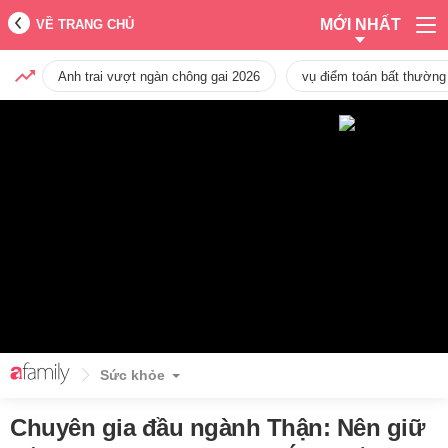
MỚI NHẤT
VỀ TRANG CHỦ
Anh trai vượt ngàn chông gai 2026
vụ điểm toán bất thường
Sức khỏe
Chuyên gia đầu ngành Thận: Nên giữ