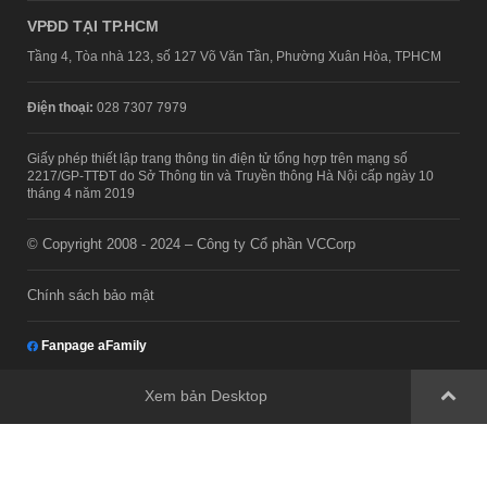
VPĐD TẠI TP.HCM
Tầng 4, Tòa nhà 123, số 127 Võ Văn Tần, Phường Xuân Hòa, TPHCM
Điện thoại:
028 7307 7979
Giấy phép thiết lập trang thông tin điện tử tổng hợp trên mạng số
2217/GP-TTĐT do Sở Thông tin và Truyền thông Hà Nội cấp ngày 10
tháng 4 năm 2019
© Copyright 2008 - 2024 – Công ty Cổ phần VCCorp
Chính sách bảo mật
Fanpage aFamily
Xem bản Desktop