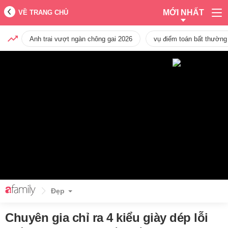
MỚI NHẤT
VỀ TRANG CHỦ
Anh trai vượt ngàn chông gai 2026
vụ điểm toán bất thường
Đẹp
Chuyên gia chỉ ra 4 kiểu giày dép lỗi