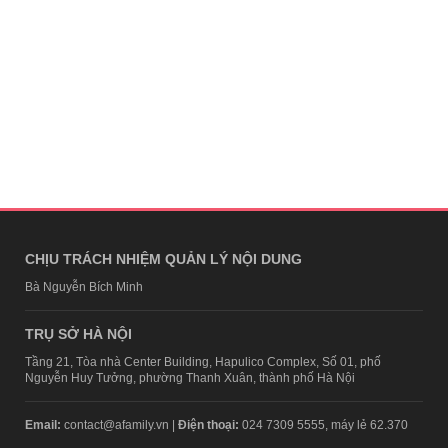
CHỊU TRÁCH NHIỆM QUẢN LÝ NỘI DUNG
Bà Nguyễn Bích Minh
TRỤ SỞ HÀ NỘI
Tầng 21, Tòa nhà Center Building, Hapulico Complex, Số 01, phố
Nguyễn Huy Tưởng, phường Thanh Xuân, thành phố Hà Nội
Email:
contact@afamily.vn |
Điện thoại:
024 7309 5555, máy lẻ 62.370