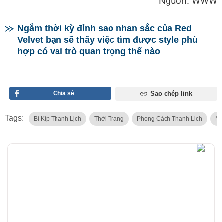
Nguồn: WWW
Ngắm thời kỳ đỉnh sao nhan sắc của Red
Velvet bạn sẽ thấy việc tìm được style phù
hợp có vai trò quan trọng thế nào
Chia sẻ
Sao chép link
Tags:
Bí Kíp Thanh Lịch
Thởi Trang
Phong Cách Thanh Lich
Mă