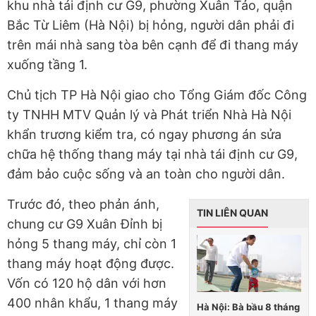
khu nhà tái định cư G9, phường Xuân Tảo, quận
Bắc Từ Liêm (Hà Nội) bị hỏng, người dân phải đi
trên mái nhà sang tòa bên cạnh để đi thang máy
xuống tầng 1.
Chủ tịch TP Hà Nội giao cho Tổng Giám đốc Công
ty TNHH MTV Quản lý và Phát triển Nhà Hà Nội
khẩn trương kiểm tra, có ngay phương án sửa
chữa hệ thống thang máy tại nhà tái định cư G9,
đảm bảo cuộc sống và an toàn cho người dân.
Trước đó, theo phản ánh,
TIN LIÊN QUAN
chung cư G9 Xuân Đỉnh bị
hỏng 5 thang máy, chỉ còn 1
thang máy hoạt động được.
Vốn có 120 hộ dân với hơn
400 nhân khẩu, 1 thang máy
Hà Nội: Bà bầu 8 tháng