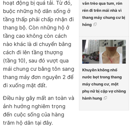
hoạt động bị quá tải. Từ đó,
vẫn trèo qua tum, rón
rén đi trên mái nhà vì
buộc những hộ dân sống ở
thang máy chung cư bị
tầng thấp phải chấp nhận đi
hỏng
thang bộ. Còn những hộ ở
tầng cao không còn cách
nào khác là di chuyển bằng
cách đi lên tầng thượng
(tầng 10), sau đó vượt qua
mái chung cư bằng tôn sang
Khuyên không nhổ
thang máy đơn nguyên 2 để
nước bọt trong thang
máy chung cư, một
đi xuống mặt đất.
phụ nữ bị cặp vợ chồng
Điều này gây mất an toàn và
hành hung
ảnh hưởng nghiêm trọng
đến cuộc sống của hàng
trăm hộ dân tại đây.