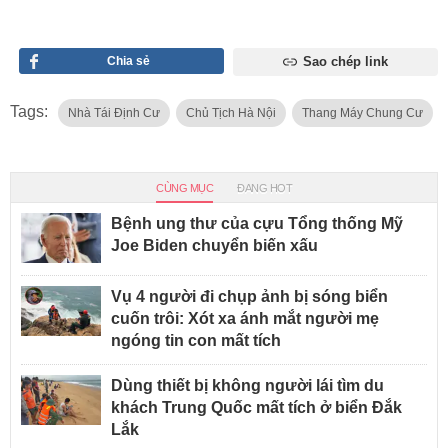
Chia sẻ
Sao chép link
Tags:
Nhà Tái Định Cư
Chủ Tịch Hà Nội
Thang Máy Chung Cư
CÙNG MỤC
ĐANG HOT
Bệnh ung thư của cựu Tổng thống Mỹ
Joe Biden chuyển biến xấu
Vụ 4 người đi chụp ảnh bị sóng biển
cuốn trôi: Xót xa ánh mắt người mẹ
ngóng tin con mất tích
Dùng thiết bị không người lái tìm du
khách Trung Quốc mất tích ở biển Đắk
Lắk