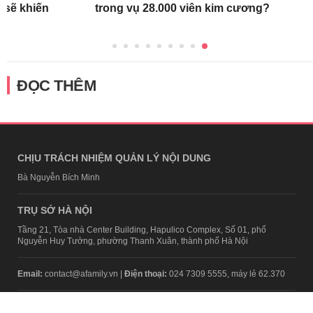
 sẽ khiến
trong vụ 28.000 viên kim cương?
ĐỌC THÊM
CHỊU TRÁCH NHIỆM QUẢN LÝ NỘI DUNG
Bà Nguyễn Bích Minh
TRỤ SỞ HÀ NỘI
Tầng 21, Tòa nhà Center Building, Hapulico Complex, Số 01, phố
Nguyễn Huy Tưởng, phường Thanh Xuân, thành phố Hà Nội
Email:
contact@afamily.vn |
Điện thoại:
024 7309 5555, máy lẻ 62.370
VPĐD TẠI TP.HCM