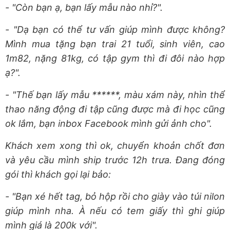
- "Còn bạn ạ, bạn lấy mẫu nào nhỉ?".
- "Dạ bạn có thể tư vấn giúp mình được không?
Mình mua tặng bạn trai 21 tuổi, sinh viên, cao
1m82, nặng 81kg, có tập gym thì đi đôi nào hợp
ạ?".
- "Thế bạn lấy mẫu ******, màu xám này, nhìn thể
thao năng động đi tập cũng được mà đi học cũng
ok lắm, bạn inbox Facebook mình gửi ảnh cho".
Khách xem xong thì ok, chuyển khoản chốt đơn
và yêu cầu mình ship trước 12h trưa. Đang đóng
gói thì khách gọi lại bảo:
- "Bạn xé hết tag, bỏ hộp rồi cho giày vào túi nilon
giúp mình nha. À nếu có tem giấy thì ghi giúp
mình giá là 200k với".