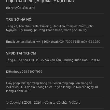
CHỊU TRÁCH NHIỆM QUẢN LÝ NỘI DUNG
Bà Nguyễn Bích Minh
TRỤ SỞ HÀ NỘI
Tầng 21, Tòa nhà Center Building, Hapulico Complex, Số 01, phố
Nguyễn Huy Tưởng, phường Thanh Xuân, thành phố Hà Nội
Email:
contact@afamily.vn |
Điện thoại:
024 7309 5555, máy lẻ 62.370
VPĐD TẠI TP.HCM
Tầng 4, Tòa nhà 123, số 127 Võ Văn Tần, Phường Xuân Hòa, TPHCM
Điện thoại:
028 7307 7979
Giấy phép thiết lập trang thông tin điện tử tổng hợp trên mạng số
2217/GP-TTĐT do Sở Thông tin và Truyền thông Hà Nội cấp ngày 10
tháng 4 năm 2019
© Copyright 2008 - 2024 – Công ty Cổ phần VCCorp