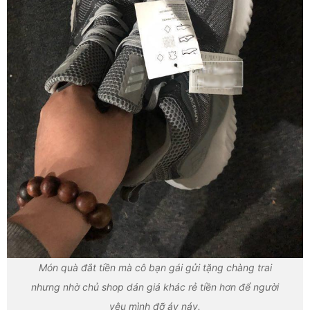
Món quà đắt tiền mà cô bạn gái gửi tặng chàng trai
nhưng nhờ chủ shop dán giá khác rẻ tiền hơn để người
yêu mình đỡ áy náy.