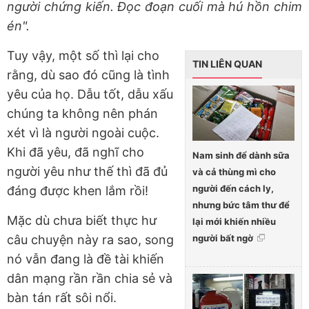
người chứng kiến. Đọc đoạn cuối mà hú hồn chim
én".
Tuy vậy, một số thì lại cho
TIN LIÊN QUAN
rằng, dù sao đó cũng là tình
yêu của họ. Dẫu tốt, dẫu xấu
chúng ta không nên phán
xét vì là người ngoài cuộc.
Khi đã yêu, đã nghĩ cho
Nam sinh để dành sữa
người yêu như thế thì đã đủ
và cả thùng mì cho
người đến cách ly,
đáng được khen lắm rồi!
nhưng bức tâm thư để
Mặc dù chưa biết thực hư
lại mới khiến nhiều
câu chuyện này ra sao, song
người bất ngờ
nó vẫn đang là đề tài khiến
dân mạng rần rần chia sẻ và
bàn tán rất sôi nổi.