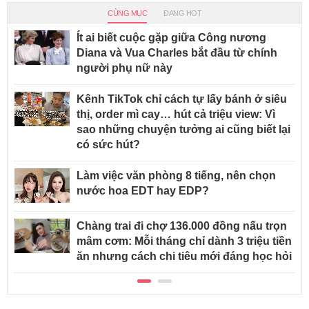
CÙNG MỤC
ĐANG HOT
Ít ai biết cuộc gặp giữa Công nương
Diana và Vua Charles bắt đầu từ chính
người phụ nữ này
Kênh TikTok chỉ cách tự lấy bánh ở siêu
thị, order mì cay… hút cả triệu view: Vì
sao những chuyện tưởng ai cũng biết lại
có sức hút?
Làm việc văn phòng 8 tiếng, nên chọn
nước hoa EDT hay EDP?
Chàng trai đi chợ 136.000 đồng nấu trọn
mâm cơm: Mỗi tháng chỉ dành 3 triệu tiền
ăn nhưng cách chi tiêu mới đáng học hỏi