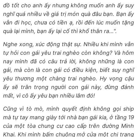
đồ tốt cho anh ấy nhưng không muốn anh ấy suy
nghĩ quá nhiều về giá trị món quà đâu bạn. Bạn ấy
vẫn đi học, chưa có tiền ạ, rồi đến lúc muốn tặng
quà lại mình, bạn ấy lại cố thì khổ thân ra…".
Nghe xong, xúc động thật sự. Nhiều khi mình vẫn
tự hỏi con gái yêu trai nghèo còn không? Và hôm
nay mình đã có câu trả lời, không những là con
gái, mà còn là con gái có điều kiện, biết suy nghĩ
yêu thương một chàng trai nghèo. Hy vọng cậu
ấy sẽ trân trọng người con gái này, đừng đánh
mất, vì cô ấy yêu bạn nhiều lắm đó!
Cũng vì tò mò, mình quyết định không gọi ship
mà tự tay mang giày tới nhà bạn gái kia, ở tầng 19
của một tòa chung cư cao cấp trên đường Minh
Khai. Khi mình bấm chuông mở cửa một chị trang