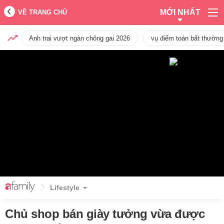
MỚI NHẤT
VỀ TRANG CHỦ
Anh trai vượt ngàn chông gai 2026
vụ điểm toán bất thường
Lifestyle
Chủ shop bán giày tưởng vừa được