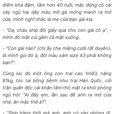
điểm khá đậm, tầm hơn 40 tuổi, mặc đúng có cái
váy ngủ hai dây màu mỡ gà mỏng manh ra mở
cửa, mình nghĩ chắc là mẹ của bạn gái kia.
- "Dạ, cháu ship đôi giày qua cho con gái cô ạ", -
mình đỏ mặt cúi gằm cả mặt xuống.
- "Con gái nào? (chị ấy che miệng cười rất duyên),
là mình gọi đó ạ, đôi màu xám size 43 phải không
bạn?".
Cùng lúc đó một ông con trai cao 1m83, nặng
81kg, tóc tai bồng bềnh như trai Hàn Quốc, cởi
trần quấn độc cái khăn tắm thò mặt ra khỏi phòng
ngủ hỏi: "Ai đấy em, lần sau để anh ra mở cửa
nhé, ăn mặc thế à?".
- "Ship hàng thôi mà anh, anh cứ vào phòng đi,