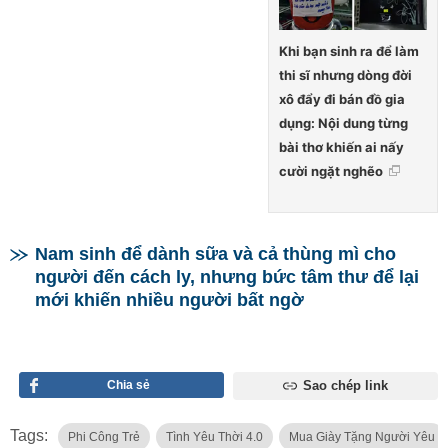
Khi bạn sinh ra để làm
thi sĩ nhưng dòng đời
xô đẩy đi bán đồ gia
dụng: Nội dung từng
bài thơ khiến ai nấy
cười ngặt nghẽo
Nam sinh để dành sữa và cả thùng mì cho
người đến cách ly, nhưng bức tâm thư để lại
mới khiến nhiều người bất ngờ
Chia sẻ
Sao chép link
Tags:
Phi Công Trẻ
Tình Yêu Thời 4.0
Mua Giày Tặng Người Yêu