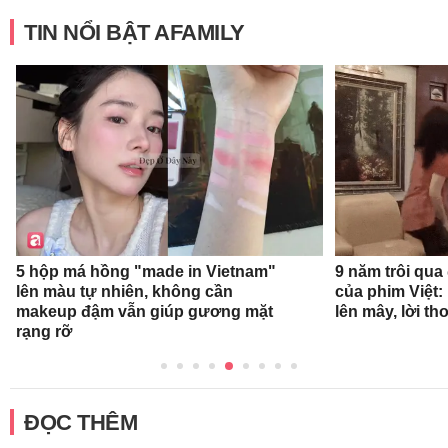
TIN NỔI BẬT AFAMILY
9 năm trôi qua
5 hộp má hồng "made in Vietnam"
của phim Việt:
lên màu tự nhiên, không cần
lên mây, lời t
makeup đậm vẫn giúp gương mặt
rạng rỡ
ĐỌC THÊM