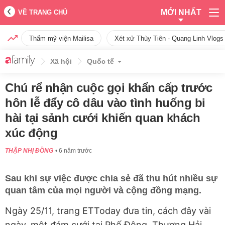
MỚI NHẤT
VỀ TRANG CHỦ
Thẩm mỹ viện Mailisa
Xét xử Thùy Tiên - Quang Linh Vlogs
Xã hội
Quốc tế
Chú rể nhận cuộc gọi khẩn cấp trước
hôn lễ đẩy cô dâu vào tình huống bi
hài tại sảnh cưới khiến quan khách
xúc động
THẬP NHỊ ĐỒNG
6 năm trước
Sau khi sự việc được chia sẻ đã thu hút nhiều sự
quan tâm của mọi người và cộng đồng mạng.
Ngày 25/11, trang ETToday đưa tin, cách đây vài
ngày, một đám cưới tại Phố Đông, Thượng Hải