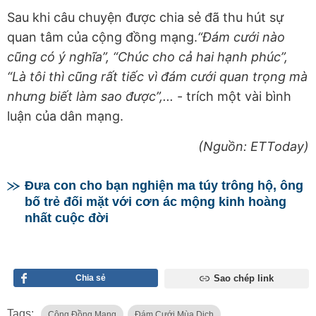
Sau khi câu chuyện được chia sẻ đã thu hút sự
quan tâm của cộng đồng mạng.
“Đám cưới nào
cũng có ý nghĩa”, “Chúc cho cả hai hạnh phúc”,
“Là tôi thì cũng rất tiếc vì đám cưới quan trọng mà
nhưng biết làm sao được”,...
- trích một vài bình
luận của dân mạng.
(Nguồn: ETToday)
Đưa con cho bạn nghiện ma túy trông hộ, ông
bố trẻ đối mặt với cơn ác mộng kinh hoàng
nhất cuộc đời
Chia sẻ
Sao chép link
Tags:
Cộng Đồng Mang
Đám Cưới Mùa Dịch