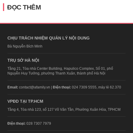
ĐỌC THÊM
CHỊU TRÁCH NHIỆM QUẢN LÝ NỘI DUNG
Bà Nguyễn Bích Minh
TRỤ SỞ HÀ NỘI
Tầng 21, Tòa nhà Center Building, Hapulico Complex, Số 01, phố
Nguyễn Huy Tưởng, phường Thanh Xuân, thành phố Hà Nội
Email:
contact@afamily.vn |
Điện thoại:
024 7309 5555, máy lẻ 62.370
VPĐD TẠI TP.HCM
Tầng 4, Tòa nhà 123, số 127 Võ Văn Tần, Phường Xuân Hòa, TPHCM
Điện thoại:
028 7307 7979