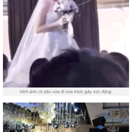
Hình ảnh cô dâu vừa đi vừa khóc gây xúc động.