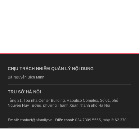
CHỊU TRÁCH NHIỆM QUẢN LÝ NỘI DUNG
Bà Nguyễn Bích Minh
TRỤ SỞ HÀ NỘI
Tầng 21, Tòa nhà Center Building, Hapulico Complex, Số 01, phố
Nguyễn Huy Tưởng, phường Thanh Xuân, thành phố Hà Nội
Email:
contact@afamily.vn |
Điện thoại:
024 7309 5555, máy lẻ 62.370
VPĐD TẠI TP.HCM