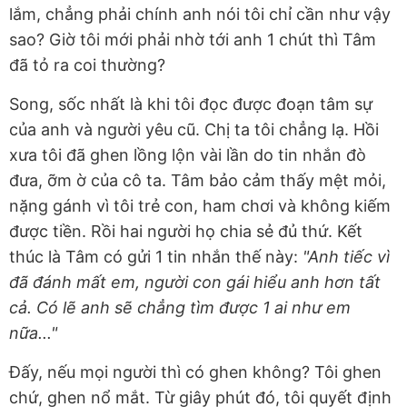
lắm, chẳng phải chính anh nói tôi chỉ cần như vậy
sao? Giờ tôi mới phải nhờ tới anh 1 chút thì Tâm
đã tỏ ra coi thường?
Song, sốc nhất là khi tôi đọc được đoạn tâm sự
của anh và người yêu cũ. Chị ta tôi chẳng lạ. Hồi
xưa tôi đã ghen lồng lộn vài lần do tin nhắn đò
đưa, ỡm ờ của cô ta. Tâm bảo cảm thấy mệt mỏi,
nặng gánh vì tôi trẻ con, ham chơi và không kiếm
được tiền. Rồi hai người họ chia sẻ đủ thứ. Kết
thúc là Tâm có gửi 1 tin nhắn thế này:
"Anh tiếc vì
đã đánh mất em, người con gái hiểu anh hơn tất
cả. Có lẽ anh sẽ chẳng tìm được 1 ai như em
nữa..."
Đấy, nếu mọi người thì có ghen không? Tôi ghen
chứ, ghen nổ mắt. Từ giây phút đó, tôi quyết định