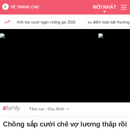
MỚI NHẤT
VỀ TRANG CHỦ
Anh trai vượt ngàn chông gai 2026
vụ điểm toán bất thường
Tâm sự - Gia đình
Chồng sắp cưới chê vợ lương thấp rồi