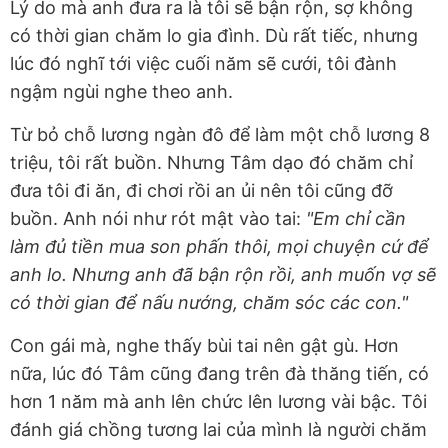
Lý do mà anh đưa ra là tôi sẽ bận rộn, sợ không
có thời gian chăm lo gia đình. Dù rất tiếc, nhưng
lúc đó nghĩ tới việc cuối năm sẽ cưới, tôi đành
ngậm ngùi nghe theo anh.
Từ bỏ chỗ lương ngàn đô để làm một chỗ lương 8
triệu, tôi rất buồn. Nhưng Tâm dạo đó chăm chỉ
đưa tôi đi ăn, đi chơi rồi an ủi nên tôi cũng đỡ
buồn. Anh nói như rót mật vào tai:
"Em chỉ cần
làm đủ tiền mua son phấn thôi, mọi chuyện cứ để
anh lo. Nhưng anh đã bận rộn rồi, anh muốn vợ sẽ
có thời gian để nấu nướng, chăm sóc các con."
Con gái mà, nghe thấy bùi tai nên gật gù. Hơn
nữa, lúc đó Tâm cũng đang trên đà thăng tiến, có
hơn 1 năm mà anh lên chức lên lương vài bậc. Tôi
đánh giá chồng tương lai của mình là người chăm