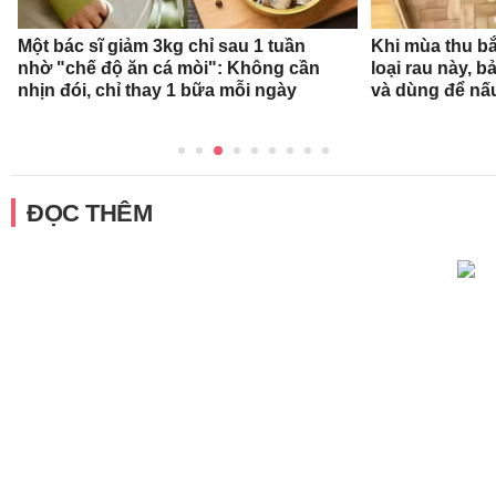
Một bác sĩ giảm 3kg chỉ sau 1 tuần
Khi mùa thu bắ
nhờ "chế độ ăn cá mòi": Không cần
loại rau này, b
nhịn đói, chỉ thay 1 bữa mỗi ngày
và dùng để nấ
ĐỌC THÊM