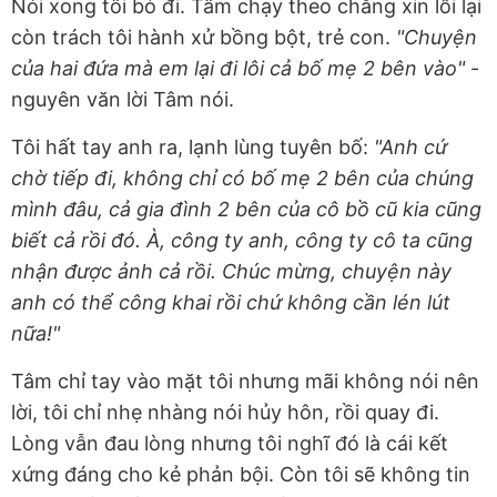
Nói xong tôi bỏ đi. Tâm chạy theo chẳng xin lỗi lại
còn trách tôi hành xử bồng bột, trẻ con.
"Chuyện
của hai đứa mà em lại đi lôi cả bố mẹ 2 bên vào"
-
nguyên văn lời Tâm nói.
Tôi hất tay anh ra, lạnh lùng tuyên bố:
"Anh cứ
chờ tiếp đi, không chỉ có bố mẹ 2 bên của chúng
mình đâu, cả gia đình 2 bên của cô bồ cũ kia cũng
biết cả rồi đó. À, công ty anh, công ty cô ta cũng
nhận được ảnh cả rồi. Chúc mừng, chuyện này
anh có thể công khai rồi chứ không cần lén lút
nữa!"
Tâm chỉ tay vào mặt tôi nhưng mãi không nói nên
lời, tôi chỉ nhẹ nhàng nói hủy hôn, rồi quay đi.
Lòng vẫn đau lòng nhưng tôi nghĩ đó là cái kết
xứng đáng cho kẻ phản bội. Còn tôi sẽ không tin