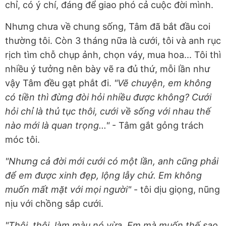
chỉ, có ý chí, đáng để giao phó cả cuộc đời mình.
Nhưng chưa về chung sống, Tâm đã bắt đầu coi
thường tôi. Còn 3 tháng nữa là cưới, tôi và anh rục
rịch tìm chỗ chụp ảnh, chọn váy, mua hoa... Tôi thì
nhiều ý tưởng nên bày vẽ ra đủ thứ, mỗi lần như
vậy Tâm đều gạt phắt đi.
"Vẽ chuyện, em không
có tiền thì đừng đòi hỏi nhiều được không? Cưới
hỏi chỉ là thủ tục thôi, cưới về sống với nhau thế
nào mới là quan trọng..."
- Tâm gắt gỏng trách
móc tôi.
"Nhưng cả đời mới cưới có một lần, anh cũng phải
để em được xinh đẹp, lộng lẫy chứ. Em không
muốn mất mặt với mọi người"
- tôi dịu giọng, nũng
nịu với chồng sắp cưới.
"Thôi, thôi, làm màu nó vừa. Em mà muốn thế sao