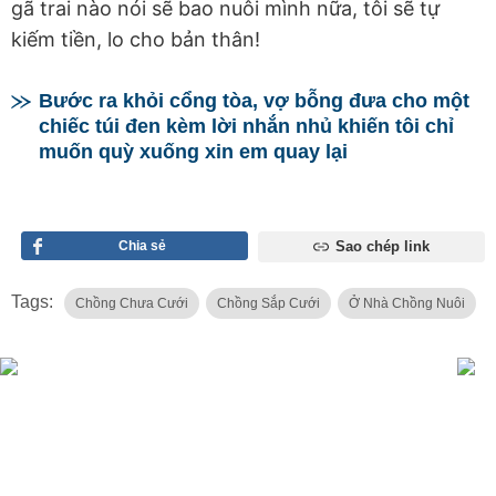
gã trai nào nói sẽ bao nuôi mình nữa, tôi sẽ tự
kiếm tiền, lo cho bản thân!
Bước ra khỏi cổng tòa, vợ bỗng đưa cho một
chiếc túi đen kèm lời nhắn nhủ khiến tôi chỉ
muốn quỳ xuống xin em quay lại
Chia sẻ
Sao chép link
Tags:
Chồng Chưa Cưới
Chồng Sắp Cưới
Ở Nhà Chồng Nuôi