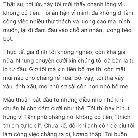
Thật sự, tới lúc này tôi mới thấy chạnh lòng vì...
không có tiền. Tôi ân hận vì mình đã không đi làm
công việc nhiều thử thách và lương cao mà mình
muốn, lại đi đâm đầu vào chỗ an nhàn, lương bèo
bọt.
Thực tế, gia đình tôi không nghèo, còn khá giả
nữa. Nhưng chuyện cưới xin chúng tôi đã bàn là tự
lo từ đầu. Giờ tôi mà xin tiền bố mẹ thì còn mặt
mũi nào cho chàng rể nữa. Bởi vậy, tôi thà váy
xấu, ảnh xấu, mọi thứ sơ sài còn hơn nhờ bố mẹ.
Mâu thuẫn bắt đầu từ những điều nho nhỏ khi
chuẩn bị cho đám cưới như thế. Tôi thì hay bị tụt
hứng vì Tâm phũ phàng nói không có tiền, "thích
thì em tự lo đi". Chưa kể, đôi khi anh còn dè bỉu tôi
làm công việc chẳng ra gì, lương thấp. Tôi buồn