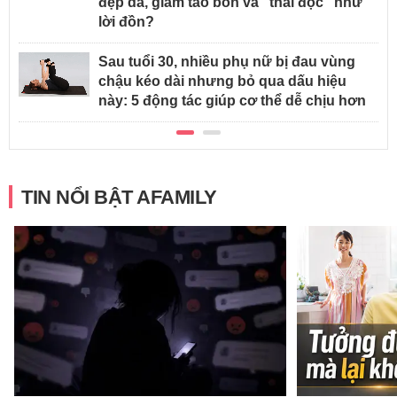
đẹp da, giảm táo bón và "thải độc" như
lời đồn?
Sau tuổi 30, nhiều phụ nữ bị đau vùng
chậu kéo dài nhưng bỏ qua dấu hiệu
này: 5 động tác giúp cơ thể dễ chịu hơn
TIN NỔI BẬT AFAMILY