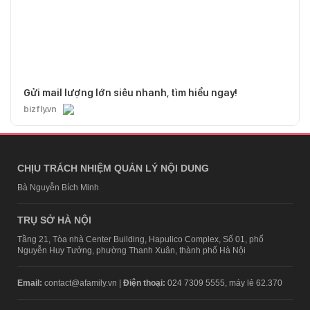
Gửi mail lượng lớn siêu nhanh, tìm hiểu ngay!
bizfly.vn
CHỊU TRÁCH NHIỆM QUẢN LÝ NỘI DUNG
Bà Nguyễn Bích Minh
TRỤ SỞ HÀ NỘI
Tầng 21, Tòa nhà Center Building, Hapulico Complex, Số 01, phố
Nguyễn Huy Tưởng, phường Thanh Xuân, thành phố Hà Nội
Email:
contact@afamily.vn |
Điện thoại:
024 7309 5555, máy lẻ 62.370