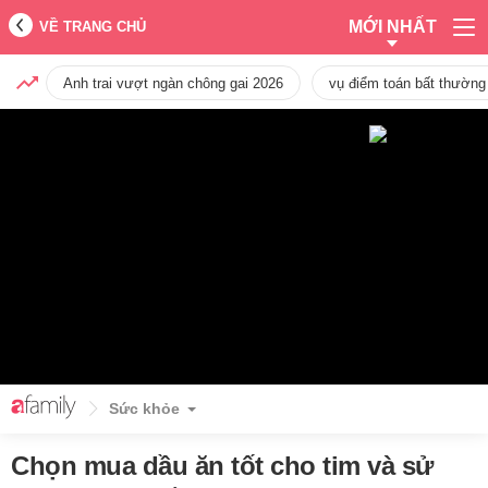
MỚI NHẤT
VỀ TRANG CHỦ
Anh trai vượt ngàn chông gai 2026
vụ điểm toán bất thường
Sức khỏe
Chọn mua dầu ăn tốt cho tim và sử