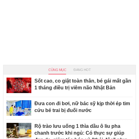
CÙNG MỤC
ĐANG HOT
Sốt cao, co giật toàn thân, bé gái mất gần
1 tháng điều trị viêm não Nhật Bản
Đưa con đi bơi, nữ bác sỹ kịp thời ép tim
cứu bé trai bị đuối nước
Rộ trào lưu uống 1 thìa dầu ô liu pha
chanh trước khi ngủ: Có thực sự giúp