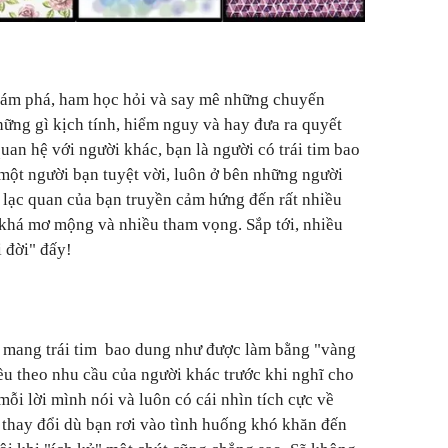
hám phá, ham học hỏi và say mê những chuyến
hững gì kịch tính, hiểm nguy và hay đưa ra quyết
uan hệ với người khác, bạn là người có trái tim bao
một người bạn tuyệt vời, luôn ở bên những người
n lạc quan của bạn truyền cảm hứng đến rất nhiều
 khá mơ mộng và nhiều tham vọng. Sắp tới, nhiều
i đời" đấy!
 mang trái tim bao dung như được làm bằng "vàng
ều theo nhu cầu của người khác trước khi nghĩ cho
ỗi lời mình nói và luôn có cái nhìn tích cực về
thay đổi dù bạn rơi vào tình huống khó khăn đến