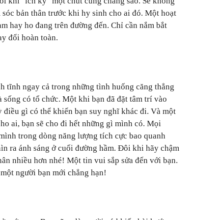
đôi khi "ích kỷ" một chút cũng chẳng sao. Sẽ không
 sóc bản thân trước khi hy sinh cho ai đó. Một hoạt
làm hay ho đang trên đường đến. Chỉ cần nắm bắt
ay đổi hoàn toàn.
ình tĩnh ngay cả trong những tình huống căng thẳng
và sống có tổ chức. Một khi bạn đã đặt tâm trí vào
ỳ điều gì có thể khiến bạn suy nghĩ khác đi. Và một
ho ai, bạn sẽ cho đi hết những gì mình có. Mọi
mình trong dòng năng lượng tích cực bao quanh
hìn ra ánh sáng ở cuối đường hầm. Đôi khi hãy chậm
hân nhiều hơn nhé! Một tin vui sắp sửa đến với bạn.
 một người bạn mới chẳng hạn!