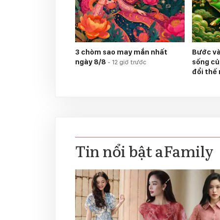
3 chòm sao may mắn nhất
Bước và
ngày 8/8
sống củ
-
12 giờ trước
đổi thế
Tin nổi bật aFamily