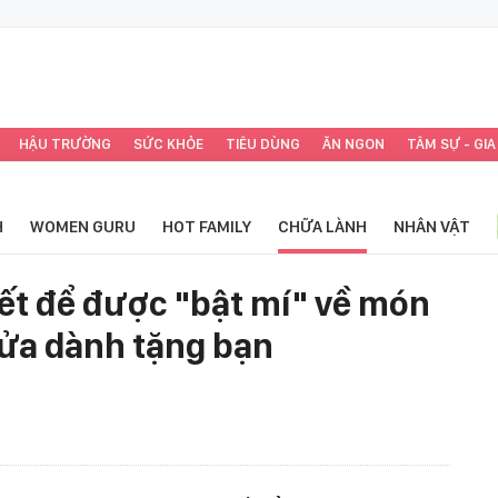
HẬU TRƯỜNG
SỨC KHỎE
TIÊU DÙNG
ĂN NGON
TÂM SỰ - GIA
H
WOMEN GURU
HOT FAMILY
CHỮA LÀNH
NHÂN VẬT
iết để được "bật mí" về món
ửa dành tặng bạn