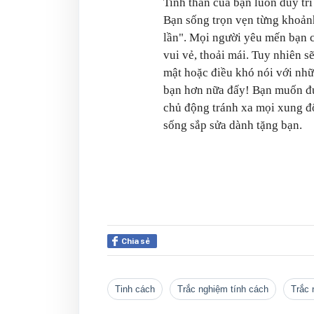
Tinh thần của bạn luôn duy tr
Bạn sống trọn vẹn từng khoản
lần". Mọi người yêu mến bạn c
vui vẻ, thoải mái. Tuy nhiên s
mật hoặc điều khó nói với nhữ
bạn hơn nữa đấy! Bạn muốn đư
chủ động tránh xa mọi xung đ
sống sắp sửa dành tặng bạn.
Chia sẻ
tinh cách
trắc nghiệm tính cách
trắc