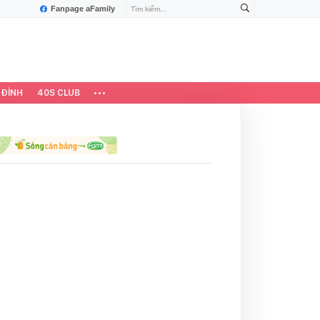
Fanpage aFamily
 ĐÌNH
40S CLUB