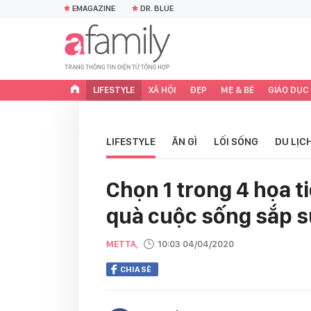
EMAGAZINE
DR. BLUE
LIFESTYLE
XÃ HỘI
ĐẸP
MẸ & BÉ
GIÁO DỤC
LIFESTYLE
ĂN GÌ
LỐI SỐNG
DU LỊC
Chọn 1 trong 4 họa t
quà cuộc sống sắp s
METTA,
10:03 04/04/2020
CHIA SẺ