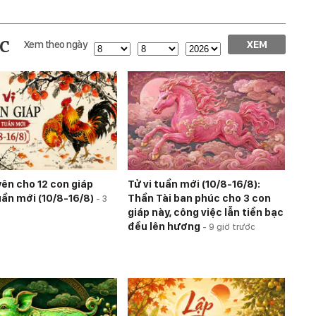
c
Xem theo ngày
XEM
yên cho 12 con giáp
Tử vi tuần mới (10/8-16/8):
uần mới (10/8-16/8)
Thần Tài ban phúc cho 3 con
-
3
giáp này, công việc lẫn tiền bạc
đều lên hương
-
9 giờ trước