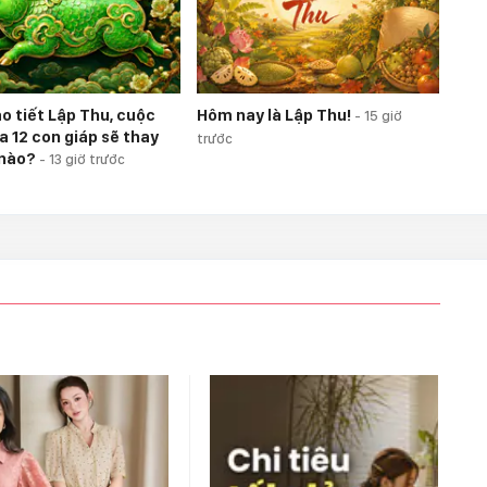
o tiết Lập Thu, cuộc
Hôm nay là Lập Thu!
-
15 giờ
a 12 con giáp sẽ thay
trước
 nào?
-
13 giờ trước