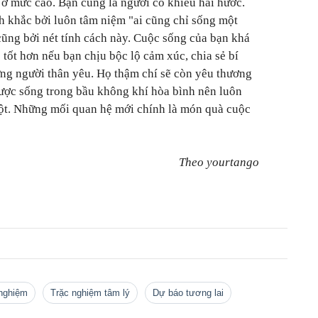
ì ở mức cao. Bạn cũng là người có khiếu hài hước.
h khắc bởi luôn tâm niệm "ai cũng chỉ sống một
ũng bởi nét tính cách này. Cuộc sống của bạn khá
ẽ tốt hơn nếu bạn chịu bộc lộ cảm xúc, chia sẻ bí
ng người thân yêu. Họ thậm chí sẽ còn yêu thương
ợc sống trong bầu không khí hòa bình nên luôn
ột. Những mối quan hệ mới chính là món quà cuộc
Theo yourtango
 nghiệm
Trặc nghiệm tâm lý
dự báo tương lai