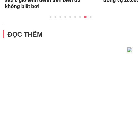
sau 8 giờ lênh đênh trên biển dù
trong vụ 28.00
không biết bơi
ĐỌC THÊM