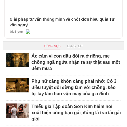
Giải pháp tư vấn thông minh và chốt đơn hiệu quả! Tư
vấn ngay!
bizfly.vn
CÙNG MỤC
ĐANG HOT
Ác cảm vì con dâu đòi ra ở riêng, mẹ
chồng ngã ngửa nhận ra sự thật sau một
đêm mưa
Phụ nữ càng khôn càng phải nhớ: Có 3
điều tuyệt đối đừng làm với chồng, kẻo
tự tay làm hao vận may của gia đình
Thiếu gia Tập đoàn Sơn Kim hiếm hoi
xuất hiện cùng bạn gái, đúng là trai tài gái
giỏi