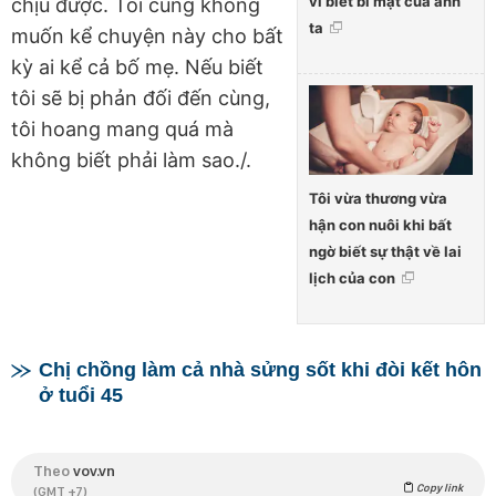
vì biết bí mật của anh
chịu được. Tôi cũng không
ta
muốn kể chuyện này cho bất
kỳ ai kể cả bố mẹ. Nếu biết
tôi sẽ bị phản đối đến cùng,
tôi hoang mang quá mà
không biết phải làm sao./.
Tôi vừa thương vừa
hận con nuôi khi bất
ngờ biết sự thật về lai
lịch của con
Chị chồng làm cả nhà sửng sốt khi đòi kết hôn
ở tuổi 45
Theo
vov.vn
Copy link
(GMT +7)