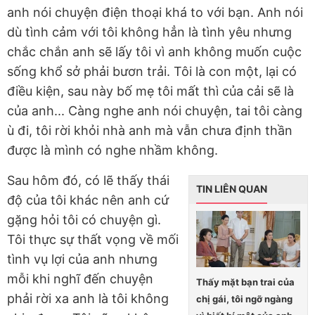
anh nói chuyện điện thoại khá to với bạn. Anh nói
dù tình cảm với tôi không hẳn là tình yêu nhưng
chắc chắn anh sẽ lấy tôi vì anh không muốn cuộc
sống khổ sở phải bươn trải. Tôi là con một, lại có
điều kiện, sau này bố mẹ tôi mất thì của cải sẽ là
của anh... Càng nghe anh nói chuyện, tai tôi càng
ù đi, tôi rời khỏi nhà anh mà vẫn chưa định thần
được là mình có nghe nhầm không.
Sau hôm đó, có lẽ thấy thái
TIN LIÊN QUAN
độ của tôi khác nên anh cứ
gặng hỏi tôi có chuyện gì.
Tôi thực sự thất vọng về mối
tình vụ lợi của anh nhưng
mỗi khi nghĩ đến chuyện
Thấy mặt bạn trai của
phải rời xa anh là tôi không
chị gái, tôi ngỡ ngàng