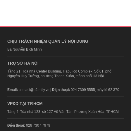
CHỊU TRÁCH NHIỆM QUẢN LÝ NỘI DUNG
Bà Nguyễn Bích Minh
TRỤ SỞ HÀ NỘI
Tầng 21, Tòa nhà Center Building, Hapulico Complex, Số 01, phố
Nguyễn Huy Tưởng, phường Thanh Xuân, thành phố Hà Nội
Email:
contact@afamily.vn |
Điện thoại:
024 7309 5555, máy lẻ 62.370
VPĐD TẠI TP.HCM
Tầng 4, Tòa nhà 123, số 127 Võ Văn Tần, Phường Xuân Hòa, TPHCM
Điện thoại:
028 7307 7979