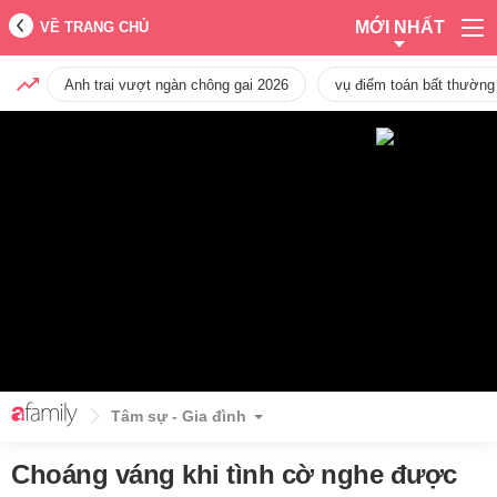
MỚI NHẤT
VỀ TRANG CHỦ
Anh trai vượt ngàn chông gai 2026
vụ điểm toán bất thường
Tâm sự - Gia đình
Choáng váng khi tình cờ nghe được