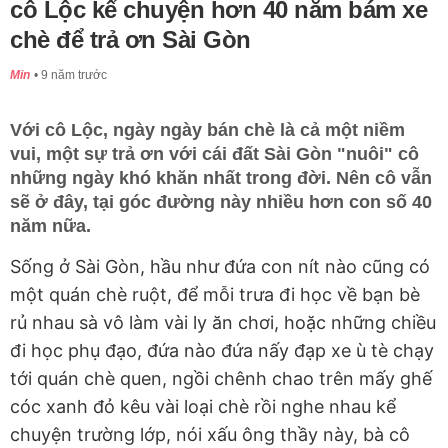
cô Lộc kể chuyện hơn 40 năm bám xe
chè để trả ơn Sài Gòn
Min
9 năm trước
Với cô Lộc, ngày ngày bán chè là cả một niềm
vui, một sự trả ơn với cái đất Sài Gòn "nuôi" cô
những ngày khó khăn nhất trong đời. Nên cô vẫn
sẽ ở đây, tại góc đường này nhiều hơn con số 40
năm nữa.
Sống ở Sài Gòn, hầu như đứa con nít nào cũng có
một quán chè ruột, để mỗi trưa đi học về bạn bè
rủ nhau sà vô làm vài ly ăn chơi, hoặc những chiều
đi học phụ đạo, đứa nào đứa nấy đạp xe ù tè chạy
tới quán chè quen, ngồi chênh chao trên mấy ghế
cóc xanh đỏ kêu vài loại chè rồi nghe nhau kể
chuyện trường lớp, nói xấu ông thầy này, bà cô