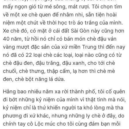
mấy ngọn gió từ mé sông, mát rượi. Tôi chọn tìm
về một xe chè quen để nhâm nhi, sẵn tiện hoài
niệm một chút về thời học trò áo trắng của mình.
Xe chè đó, có mặt ở cái đất Sài Gòn này cũng hơn
40 năm, từ hồi nó chỉ có bán món chè đậu ván
vàng mượt đặc sản của xứ miền Trung thì đến nay
nó đã có 22 loại chè các loại, loại nào cũng có từ
chè đậu đen, đậu trắng, đậu xanh, cho tới chè
chuối, chè thưng, thập cẩm, lạ hơn thì chè mè
đen, chè bột năng lá dứa.
Hằng bao nhiêu năm xa rời thành phố, tôi cố quên
đi bớt những kỷ niệm của mình vì thật tình mà nói,
kỷ niệm chỉ là thứ khiến người ta khó lòng mà tha
phương đi xứ khác, nhưng những ly chè ở đây, do
chính tay cô Lộc múc cho tôi cùng đám bạn mỗi