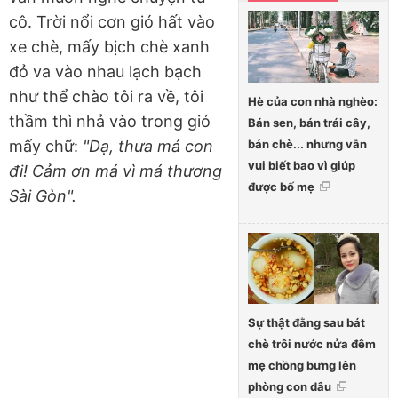
cô. Trời nổi cơn gió hất vào
xe chè, mấy bịch chè xanh
đỏ va vào nhau lạch bạch
như thể chào tôi ra về, tôi
Hè của con nhà nghèo:
thầm thì nhả vào trong gió
Bán sen, bán trái cây,
bán chè... nhưng vẫn
mấy chữ:
"Dạ, thưa má con
vui biết bao vì giúp
đi! Cảm ơn má vì má thương
được bố mẹ
Sài Gòn".
Sự thật đằng sau bát
chè trôi nước nửa đêm
mẹ chồng bưng lên
phòng con dâu