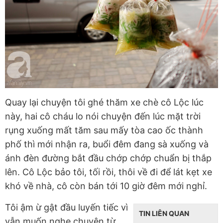
Quay lại chuyện tôi ghé thăm xe chè cô Lộc lúc
này, hai cô cháu lo nói chuyện đến lúc mặt trời
rụng xuống mất tăm sau mấy tòa cao ốc thành
phố thì mới nhận ra, buổi đêm đang sà xuống và
ánh đèn đường bắt đầu chớp chớp chuẩn bị thắp
lên. Cô Lộc bảo tôi, tối rồi, thôi về đi để lát kẹt xe
khó về nhà, cô còn bán tới 10 giờ đêm mới nghỉ.
Tôi ậm ừ gật đầu luyến tiếc vì
TIN LIÊN QUAN
vẫn muốn nghe chuyện từ