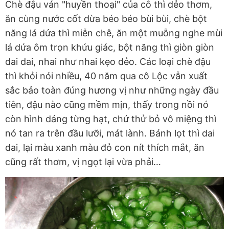
Chè đậu ván "huyền thoại" của cô thì dẻo thơm,
ăn cùng nước cốt dừa béo béo bùi bùi, chè bột
năng lá dứa thì miễn chê, ăn một muỗng nghe mùi
lá dứa ôm trọn khứu giác, bột năng thì giòn giòn
dai dai, nhai như nhai kẹo dẻo. Các loại chè đậu
thì khỏi nói nhiều, 40 năm qua cô Lộc vẫn xuất
sắc bảo toàn đúng hương vị như những ngày đầu
tiên, đậu nào cũng mềm mịn, thấy trong nồi nó
còn hình dáng từng hạt, chứ thử bỏ vô miệng thì
nó tan ra trên đầu lưỡi, mát lành. Bánh lọt thì dai
dai, lại màu xanh màu đỏ con nít thích mắt, ăn
cũng rất thơm, vị ngọt lại vừa phải…