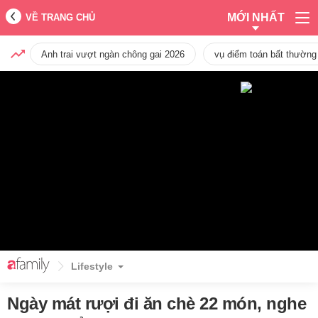
MỚI NHẤT
VỀ TRANG CHỦ
Anh trai vượt ngàn chông gai 2026
vụ điểm toán bất thường
Lifestyle
Ngày mát rượi đi ăn chè 22 món, nghe