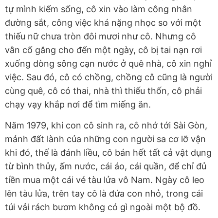
tự mình kiếm sống, cô xin vào làm công nhân
đường sắt, công việc khá nặng nhọc so với một
thiếu nữ chưa tròn đôi mươi như cô. Nhưng cô
vẫn cố gắng cho đến một ngày, cô bị tai nạn rơi
xuống dòng sông cạn nước ở quê nhà, cô xin nghỉ
việc. Sau đó, cô có chồng, chồng cô cũng là người
cùng quê, cô có thai, nhà thì thiếu thốn, cô phải
chạy vạy khắp nơi để tìm miếng ăn.
Năm 1979, khi con cô sinh ra, cô nhớ tới Sài Gòn,
mảnh đất lành của những con người sa cơ lỡ vận
khi đó, thế là đánh liều, cô bán hết tất cả vật dụng
từ bình thủy, ấm nước, cái áo, cái quần, để chỉ đủ
tiền mua một cái vé tàu lửa vô Nam. Ngày cô leo
lên tàu lửa, trên tay cô là đứa con nhỏ, trong cái
túi vải rách bươm không có gì ngoài một bộ đồ.