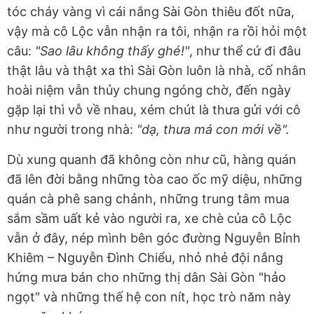
tóc cháy vàng vì cái nắng Sài Gòn thiêu đốt nữa,
vậy mà cô Lộc vẫn nhận ra tôi, nhận ra rồi hỏi một
câu:
"Sao lâu không thấy ghé!"
, như thể cứ đi đâu
thật lâu và thật xa thì Sài Gòn luôn là nhà, cố nhân
hoài niệm vẫn thủy chung ngóng chờ, đến ngày
gặp lại thì vỗ về nhau, xém chút là thưa gửi với cô
như người trong nhà:
"dạ, thưa má con mới về".
Dù xung quanh đã không còn như cũ, hàng quán
đã lên đời bằng những tòa cao ốc mỹ diệu, những
quán cà phê sang chảnh, những trung tâm mua
sắm sầm uất kẻ vào người ra, xe chè của cô Lộc
vẫn ở đây, nép mình bên góc đường Nguyễn Bỉnh
Khiêm – Nguyễn Đình Chiểu, nhỏ nhẻ đội nắng
hứng mưa bán cho những thị dân Sài Gòn "hảo
ngọt" và những thế hệ con nít, học trò năm này