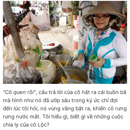
"Cô quen rồi"
, câu trả lời của cô hắt ra cái buồn bã
mà hình như nó đã ướp sâu trong ký ức chỉ đợi
đến lúc tôi hỏi, nó vùng vằng bật ra, khiến cô rưng
rưng nước mắt. Tôi hiểu gì, biết gì về những cuộc
chia ly của cô Lộc?