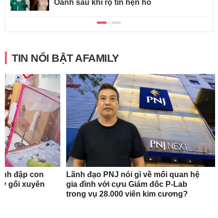
Oanh sau khi rộ tin hẹn hò
TIN NỔI BẬT AFAMILY
ánh đập con
Lãnh đạo PNJ nói gì về mối quan hệ
quỳ gối xuyên
gia đình với cựu Giám đốc P-Lab
trong vụ 28.000 viên kim cương?