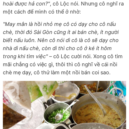
hoài được hả con?"
, cô Lộc nói. Nhưng cô nghĩ ra
một cách để mình có thể ở nhờ:
"May mắn là hồi nhỏ mẹ cô có dạy cho cô nấu
chè, thời đó Sài Gòn cũng ít ai bán chè, ít người
biết nấu luôn. Nên cô nói dì cô là cô sẽ dạy cho
nhà dì nấu chè, còn dì thì cho cô ở ké ít hôm
trong khi tìm việc"
– cô Lộc cười nói. Xong cô tìm
mãi chẳng có việc gì, thôi thì cô nghĩ về cái nồi
chè mẹ dạy, cô thử làm một nồi bán coi sao.