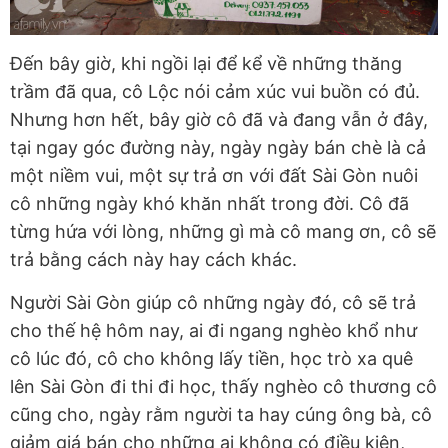
Đến bây giờ, khi ngồi lại để kể về những thăng
trầm đã qua, cô Lộc nói cảm xúc vui buồn có đủ.
Nhưng hơn hết, bây giờ cô đã và đang vẫn ở đây,
tại ngay góc đường này, ngày ngày bán chè là cả
một niềm vui, một sự trả ơn với đất Sài Gòn nuôi
cô những ngày khó khăn nhất trong đời. Cô đã
từng hứa với lòng, những gì mà cô mang ơn, cô sẽ
trả bằng cách này hay cách khác.
Người Sài Gòn giúp cô những ngày đó, cô sẽ trả
cho thế hệ hôm nay, ai đi ngang nghèo khổ như
cô lúc đó, cô cho không lấy tiền, học trò xa quê
lên Sài Gòn đi thi đi học, thấy nghèo cô thương cô
cũng cho, ngày rằm người ta hay cúng ông bà, cô
giảm giá bán cho những ai không có điều kiện,