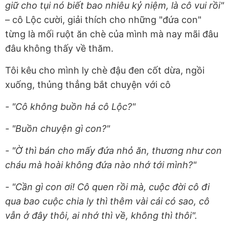
giữ cho tụi nó biết bao nhiêu kỷ niệm, là cô vui rồi"
– cô Lộc cười, giải thích cho những "đứa con"
từng là mối ruột ăn chè của mình mà nay mãi đâu
đâu không thấy về thăm.
Tôi kêu cho mình ly chè đậu đen cốt dừa, ngồi
xuống, thủng thẳng bắt chuyện với cô
- "Cô không buồn hả cô Lộc?"
- "Buồn chuyện gì con?"
- "Ờ thì bán cho mấy đứa nhỏ ăn, thương như con
cháu mà hoài không đứa nào nhớ tới mình?"
- "Cần gì con ơi! Cô quen rồi mà, cuộc đời cô đi
qua bao cuộc chia ly thì thêm vài cái có sao, cô
vẫn ở đây thôi, ai nhớ thì về, không thì thôi".