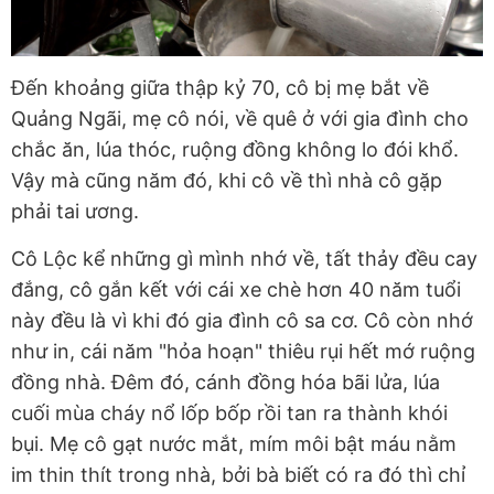
Đến khoảng giữa thập kỷ 70, cô bị mẹ bắt về
Quảng Ngãi, mẹ cô nói, về quê ở với gia đình cho
chắc ăn, lúa thóc, ruộng đồng không lo đói khổ.
Vậy mà cũng năm đó, khi cô về thì nhà cô gặp
phải tai ương.
Cô Lộc kể những gì mình nhớ về, tất thảy đều cay
đắng, cô gắn kết với cái xe chè hơn 40 năm tuổi
này đều là vì khi đó gia đình cô sa cơ. Cô còn nhớ
như in, cái năm "hỏa hoạn" thiêu rụi hết mớ ruộng
đồng nhà. Đêm đó, cánh đồng hóa bãi lửa, lúa
cuối mùa cháy nổ lốp bốp rồi tan ra thành khói
bụi. Mẹ cô gạt nước mắt, mím môi bật máu nằm
im thin thít trong nhà, bởi bà biết có ra đó thì chỉ