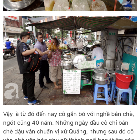
Vậy là từ đó đến nay cô gắn bó với nghề bán chè,
ngót cũng 40 năm. Những ngày đầu cô chỉ bán
chè đậu ván chuẩn vị xứ Quảng, nhưng sau đó cô