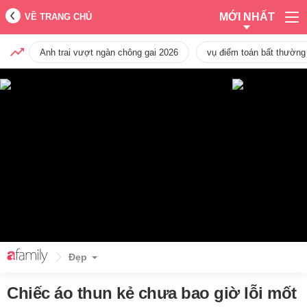
MỚI NHẤT
VỀ TRANG CHỦ
Anh trai vượt ngàn chông gai 2026
vụ điểm toán bất thường
Đẹp
Chiếc áo thun kẻ chưa bao giờ lỗi mốt