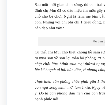
Sau một thời gian sinh sống, dù con trai
đình chị Mùi đã có dấu hiệu ẩm mốc gây m
chỗ cho bé chơi. Nghĩ là làm, mẹ bỉm bắt
con. Nhưng với chi phí chỉ 1 triệu đồng,
nên đẹp như vậy?.
Mẹ bỉm t
Cụ thể, chị Mùi cho biết không hề sắm s
tự mua sơn về sơn lại toàn bộ phòng.
''Ch
chật chội lắm. Mình mua mọi thứ và tự tay
lên kế hoạch gì bài bản đâu, vì phòng cũ
Thực hiện căn phòng chắc phải gần 1 thán
con ngủ xong mình mới làm 1 xíu. Ngày vẽ 
ý. Đó là căn phòng đầu tiên của con trai
hạnh phúc nói.