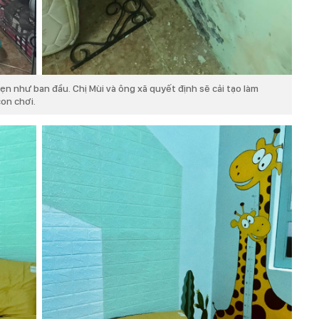
n như ban đầu. Chị Mùi và ông xã quyết định sẽ cải tạo làm
con chơi.