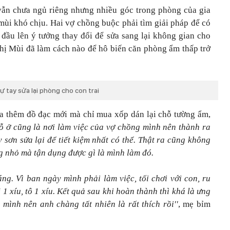
 vẫn chưa ngủ riêng nhưng nhiều góc trong phòng của gia
ùi khó chịu. Hai vợ chồng buộc phải tìm giải pháp để có
 đầu lên ý tưởng thay đổi để sửa sang lại không gian cho
 chị Mùi đã làm cách nào để hô biến căn phòng ẩm thấp trở
ự tay sửa lại phòng cho con trai
ửa thêm đồ đạc mới mà chỉ mua xốp dán lại chỗ tường ẩm,
ỗ ở cũng là nơi làm việc của vợ chồng mình nên thành ra
 sơn sửa lại để tiết kiệm nhất có thể. Thật ra cũng không
ng nhỏ mà tận dụng được gì là mình làm đó.
g. Vì ban ngày mình phải làm việc, tối chơi với con, ru
1 xíu, tô 1 xíu. Kết quả sau khi hoàn thành thì khá là ưng
 mình nên anh chàng tất nhiên là rất thích rồi''
, mẹ bỉm