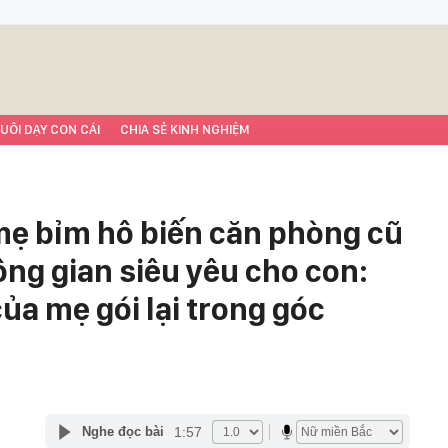
UÔI DẠY CON CÁI
CHIA SẺ KINH NGHIỆM
, mẹ bỉm hô biến căn phòng cũ
ông gian siêu yêu cho con:
của mẹ gói lại trong góc
1:57
Nghe đọc bài