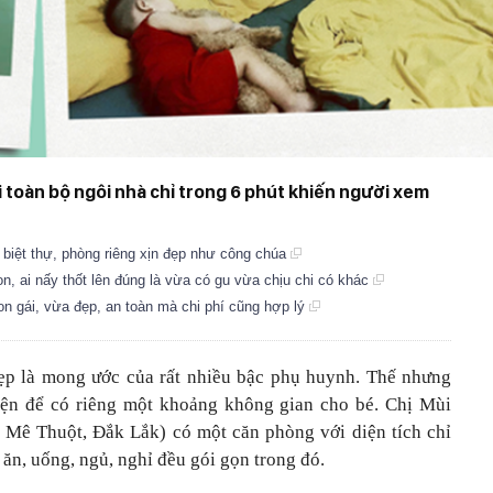
i toàn bộ ngôi nhà chỉ trong 6 phút khiến người xem
 biệt thự, phòng riêng xịn đẹp như công chúa
n, ai nấy thốt lên đúng là vừa có gu vừa chịu chi có khác
on gái, vừa đẹp, an toàn mà chi phí cũng hợp lý
ẹp là mong ước của rất nhiều bậc phụ huynh. Thế nhưng
iện để có riêng một khoảng không gian cho bé. Chị Mùi
 Mê Thuột, Đắk Lắk) có một căn phòng với diện tích chỉ
 ăn, uống, ngủ, nghỉ đều gói gọn trong đó.