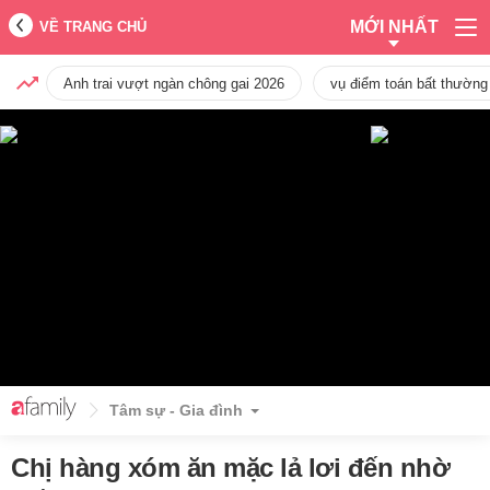
MỚI NHẤT
VỀ TRANG CHỦ
Anh trai vượt ngàn chông gai 2026
vụ điểm toán bất thường
Tâm sự - Gia đình
Chị hàng xóm ăn mặc lả lơi đến nhờ