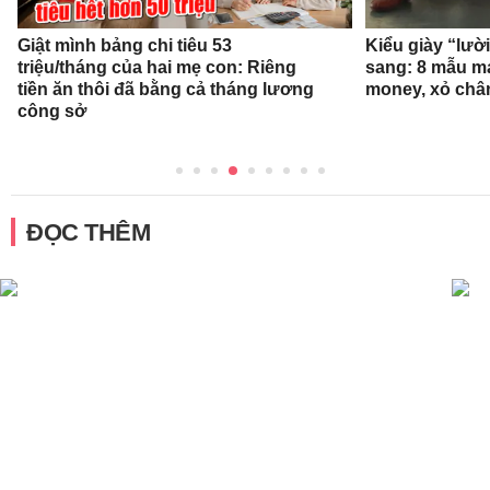
Giật mình bảng chi tiêu 53
Kiểu giày “lườ
triệu/tháng của hai mẹ con: Riêng
sang: 8 mẫu ma
tiền ăn thôi đã bằng cả tháng lương
money, xỏ chân 
công sở
ĐỌC THÊM