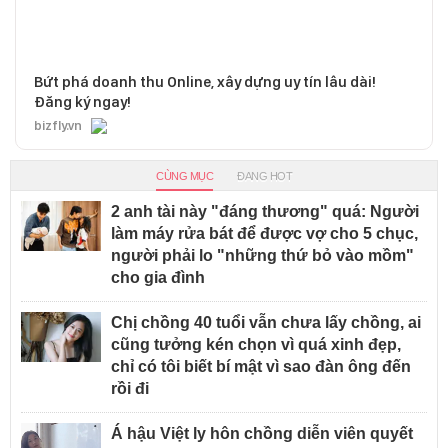
Bứt phá doanh thu Online, xây dựng uy tín lâu dài!
Đăng ký ngay!
bizfly.vn
CÙNG MỤC
ĐANG HOT
2 anh tài này "đáng thương" quá: Người
làm máy rửa bát để được vợ cho 5 chục,
người phải lo "những thứ bỏ vào mồm"
cho gia đình
Chị chồng 40 tuổi vẫn chưa lấy chồng, ai
cũng tưởng kén chọn vì quá xinh đẹp,
chỉ có tôi biết bí mật vì sao đàn ông đến
rồi đi
Á hậu Việt ly hôn chồng diễn viên quyết