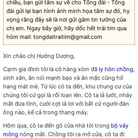
chiều, bạn gửi tâm sự về cho Tổng đài - Tổng
đài gửi lại bạn hình ảnh minh họa tâm sự đó, hy
vọng rằng đây sẽ là nơi gửi gắm tin tưởng của
chị em. Ngay bây giờ, hãy dốc hết trái tim qua
hòm mail: tongdaitraitim@gmail.com
Xin chào chị Hướng Dương,
Cạnh gia đình tôi là cô hàng xóm đã
ly hôn chồng
,
xinh xắn, ăn nói mạnh bạo và ăn mặc cũng hở
hang mát mẻ. Từ lúc cô ta đến, khu chung cư của
chúng tôi cứ gọi là rối loạn lên. Cô ta lả lướt, nháy
mắt đưa tình, cười cợt lả lơi với bất cứ người đàn
ông nào, kể cả trong thang máy.
Hôm qua, cô ta đến gõ cửa nhà tôi trong
bộ váy
mỏng
nóng mắt. Chồng tôi ra mở cửa, cô ta đi