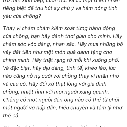
trở nên xinh đẹp, cuốn hút và có một điểm nhấn
riêng biệt để thu hút sự chú ý và hâm nóng tình
yêu của chồng?
Thay vì chăm chăm kiểm soát từng hành động
của chồng, bạn hãy dành thời gian cho mình. Hãy
chăm sóc vóc dáng, nhan sắc. Hãy mua những bộ
váy đắt tiền như một món quà dành tặng cho
chính mình. Hãy thật rạng rỡ mỗi khi xuống phố.
Và đặc biệt, hãy dịu dàng, tinh tế, khéo léo, lúc
nào cũng nở nụ cười với chồng thay vì nhăn nhó
và cau có. Hãy đối xử thật lòng với gia đình
chồng, nhiệt tình với mọi người xung quanh.
Chẳng có một người đàn ông nào có thể từ chối
một người vợ hấp dẫn, hiểu chuyện và tâm lý như
thế cả.