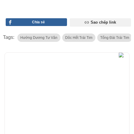
Chia sẻ
Sao chép link
Tags:
Hướng Dương Tư Vân
Dôc Hết Trái Tim
Tổng Đài Trái Tim