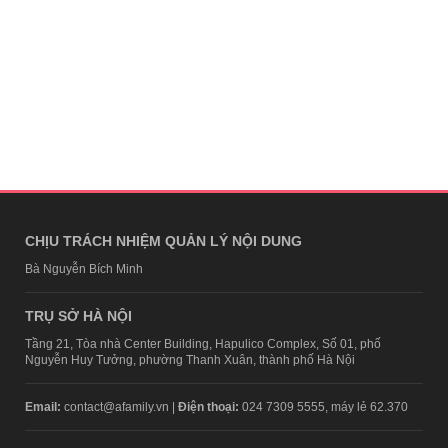
CHỊU TRÁCH NHIỆM QUẢN LÝ NỘI DUNG
Bà Nguyễn Bích Minh
TRỤ SỞ HÀ NỘI
Tầng 21, Tòa nhà Center Building, Hapulico Complex, Số 01, phố
Nguyễn Huy Tưởng, phường Thanh Xuân, thành phố Hà Nội
Email:
contact@afamily.vn |
Điện thoại:
024 7309 5555, máy lẻ 62.370