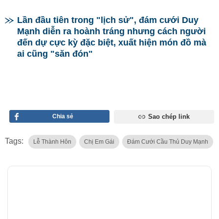
Lần đầu tiên trong "lịch sử", đám cưới Duy
Mạnh diễn ra hoành tráng nhưng cách người
đến dự cực kỳ đặc biệt, xuất hiện món đồ mà
ai cũng "săn đón"
Chia sẻ
Sao chép link
Tags:
Lễ Thành Hôn
Chị Em Gái
Đám Cưới Cầu Thủ Duy Mạnh