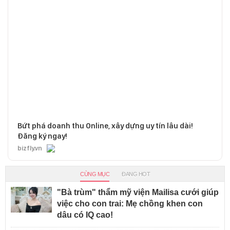
Bứt phá doanh thu Online, xây dựng uy tín lâu dài!
Đăng ký ngay!
bizfly.vn
CÙNG MỤC
ĐANG HOT
"Bà trùm" thẩm mỹ viện Mailisa cưới giúp
việc cho con trai: Mẹ chồng khen con
dâu có IQ cao!