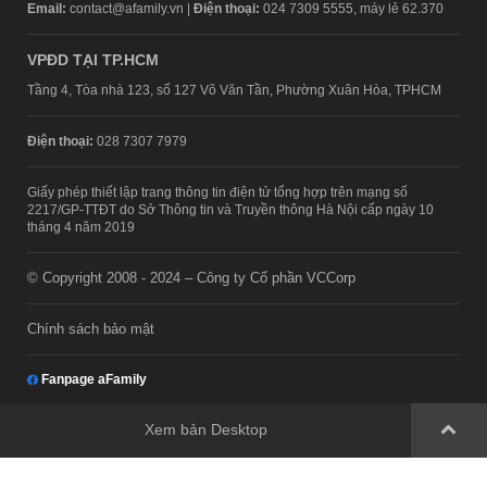
Email:
contact@afamily.vn |
Điện thoại:
024 7309 5555, máy lẻ 62.370
VPĐD TẠI TP.HCM
Tầng 4, Tòa nhà 123, số 127 Võ Văn Tần, Phường Xuân Hòa, TPHCM
Điện thoại:
028 7307 7979
Giấy phép thiết lập trang thông tin điện tử tổng hợp trên mạng số
2217/GP-TTĐT do Sở Thông tin và Truyền thông Hà Nội cấp ngày 10
tháng 4 năm 2019
© Copyright 2008 - 2024 – Công ty Cổ phần VCCorp
Chính sách bảo mật
Fanpage aFamily
Xem bản Desktop