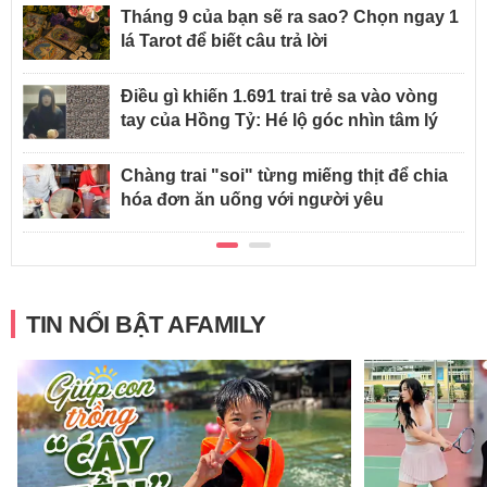
Tháng 9 của bạn sẽ ra sao? Chọn ngay 1
lá Tarot để biết câu trả lời
Điều gì khiến 1.691 trai trẻ sa vào vòng
tay của Hồng Tỷ: Hé lộ góc nhìn tâm lý
Chàng trai "soi" từng miếng thịt để chia
hóa đơn ăn uống với người yêu
TIN NỔI BẬT AFAMILY