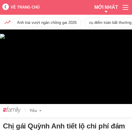
MỚI NHẤT
VỀ TRANG CHỦ
Anh trai vượt ngàn chông gai 2026
vụ điểm toán bất thường
Yêu
Chị gái Quỳnh Anh tiết lộ chi phí đám