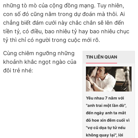
những tò mò của cộng đồng mạng. Tuy nhiên,
con số đó cũng nằm trong dự đoán mà thôi. Ai
chẳng biết đám cưới này chắc chắn sẽ lên đến
tiền tỷ, có điều, bao nhiêu tỷ hay bao nhiêu chục
tỷ thì chỉ có người trong cuộc mới rõ.
Cùng chiêm ngưỡng những
TIN LIÊN QUAN
khoảnh khắc ngọt ngào của
đôi trẻ nhé:
Yêu nhau 7 năm với
"anh trai một lần đò",
đến ngày anh ta mắt
đỏ hoe xin đêm cuối vì
"vợ cũ dọa tự tử nếu
không quay lại", lời