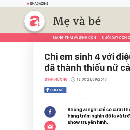
EMAGAZINE
Mẹ và bé
MANG THAI VÀ SINH CON
NUÔI DẠY CON C
Chị em sinh 4 với điệ
đã thành thiếu nữ cả
ĐINH HƯƠNG,
12:00 21/09/2017
CHIA SẺ
Không ai nghĩ chỉ có cười t
hàng trăm nghìn đô la và t
show truyền hình.