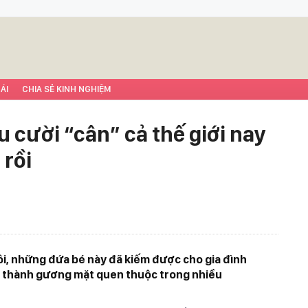
ÁI
CHIA SẺ KINH NGHIỆM
u cười “cân” cả thế giới nay
 rồi
hôi, những đứa bé này đã kiếm được cho gia đình
rở thành gương mặt quen thuộc trong nhiều