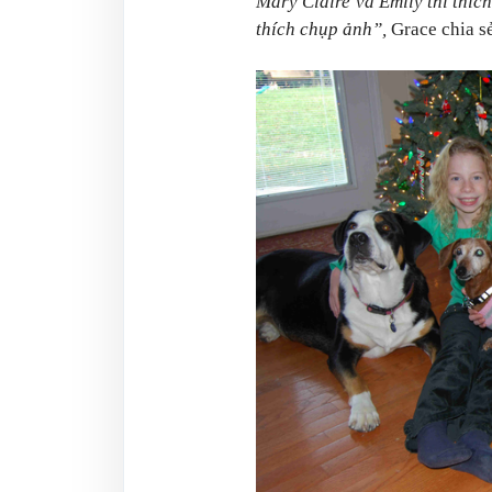
Mary Claire và Emily thì thích
thích chụp ảnh”,
Grace chia sẻ