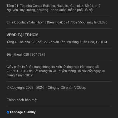
Tầng 21, Tòa nhà Center Building, Hapulico Complex, Số 01, phố
Nguyễn Huy Tưởng, phường Thanh Xuân, thành phố Hà Nội
Email:
contact@afamily.vn |
Điện thoại:
024 7309 5555, máy lẻ 62.370
VPĐD TẠI TP.HCM
Tầng 4, Tòa nhà 123, số 127 Võ Văn Tần, Phường Xuân Hòa, TPHCM
Điện thoại:
028 7307 7979
Giấy phép thiết lập trang thông tin điện tử tổng hợp trên mạng số
2217/GP-TTĐT do Sở Thông tin và Truyền thông Hà Nội cấp ngày 10
tháng 4 năm 2019
© Copyright 2008 - 2024 – Công ty Cổ phần VCCorp
Chính sách bảo mật
Fanpage aFamily