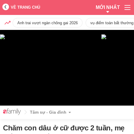
MỚI NHẤT
VỀ TRANG CHỦ
Anh trai vượt ngàn chông gai 2026
vụ điểm toán bất thường
Tâm sự - Gia đình
Chăm con dâu ở cữ được 2 tuần, mẹ