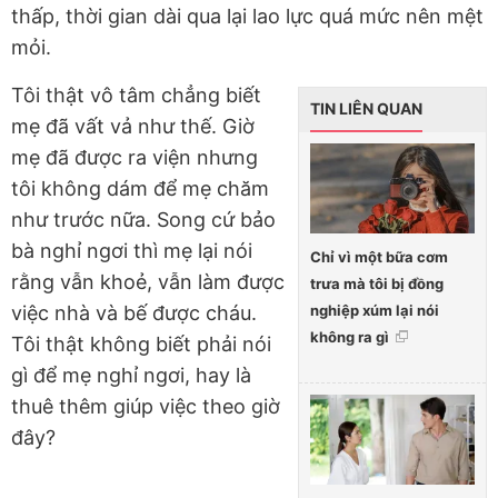
thấp, thời gian dài qua lại lao lực quá mức nên mệt
mỏi.
Tôi thật vô tâm chẳng biết
TIN LIÊN QUAN
mẹ đã vất vả như thế. Giờ
mẹ đã được ra viện nhưng
tôi không dám để mẹ chăm
như trước nữa. Song cứ bảo
bà nghỉ ngơi thì mẹ lại nói
Chỉ vì một bữa cơm
rằng vẫn khoẻ, vẫn làm được
trưa mà tôi bị đồng
nghiệp xúm lại nói
việc nhà và bế được cháu.
không ra gì
Tôi thật không biết phải nói
gì để mẹ nghỉ ngơi, hay là
thuê thêm giúp việc theo giờ
đây?