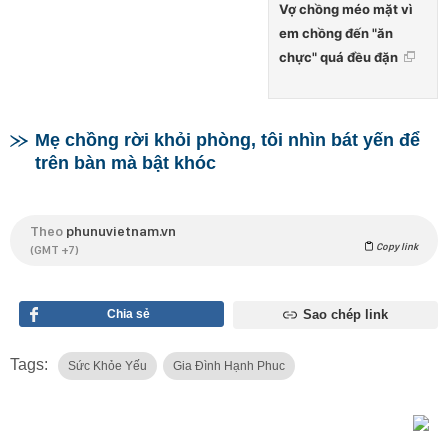
Vợ chồng méo mặt vì
em chồng đến "ăn
chực" quá đều đặn
Mẹ chồng rời khỏi phòng, tôi nhìn bát yến để
trên bàn mà bật khóc
Theo
phunuvietnam.vn
Copy link
(GMT +7)
Chia sẻ
Sao chép link
Tags:
Sức Khỏe Yếu
Gia Đình Hạnh Phuc