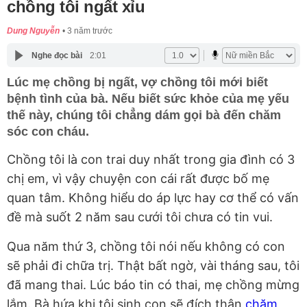
chồng tôi ngất xỉu
Dung Nguyễn
3 năm trước
Nghe đọc bài
2:01
Lúc mẹ chồng bị ngất, vợ chồng tôi mới biết
bệnh tình của bà. Nếu biết sức khỏe của mẹ yếu
thế này, chúng tôi chẳng dám gọi bà đến chăm
sóc con cháu.
Chồng tôi là con trai duy nhất trong gia đình có 3
chị em, vì vậy chuyện con cái rất được bố mẹ
quan tâm. Không hiểu do áp lực hay cơ thể có vấn
đề mà suốt 2 năm sau cưới tôi chưa có tin vui.
Qua năm thứ 3, chồng tôi nói nếu không có con
sẽ phải đi chữa trị. Thật bất ngờ, vài tháng sau, tôi
đã mang thai. Lúc báo tin có thai, mẹ chồng mừng
lắm. Bà hứa khi tôi sinh con sẽ đích thân
chăm