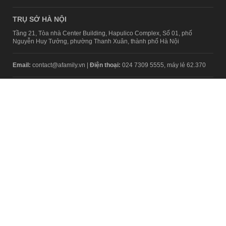
TRỤ SỞ HÀ NỘI
Tầng 21, Tòa nhà Center Building, Hapulico Complex, Số 01, phố
Nguyễn Huy Tưởng, phường Thanh Xuân, thành phố Hà Nội
Email:
contact@afamily.vn |
Điện thoại:
024 7309 5555, máy lẻ 62.370
VPĐD TẠI TP.HCM
Tầng 4, Tòa nhà 123, số 127 Võ Văn Tần, Phường Xuân Hòa, TPHCM
Điện thoại:
028 7307 7979
Giấy phép thiết lập trang thông tin điện tử tổng hợp trên mạng số
2217/GP-TTĐT do Sở Thông tin và Truyền thông Hà Nội cấp ngày 10
tháng 4 năm 2019
© Copyright 2008 - 2024 – Công ty Cổ phần VCCorp
Chính sách bảo mật