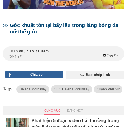
Góc khuất tồn tại bấy lâu trong làng bóng đá
nữ thế giới
Theo
Phụ nữ Việt Nam
Copy link
(GMT +7)
Chia sẻ
Sao chép link
Tags:
Helena Morrissey
CEO Helena Morrissey
Quyền Phụ Nữ
CÙNG MỤC
ĐANG HOT
Phát hiện 5 đoạn video bất thường trong
máy tính nam sinh gây nổ súng ở trường