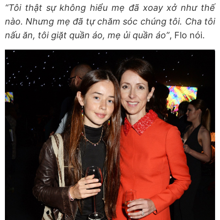
“Tôi thật sự không hiểu mẹ đã xoay xở như thế
nào. Nhưng mẹ đã tự chăm sóc chúng tôi. Cha tôi
nấu ăn, tôi giặt quần áo, mẹ ủi quần áo”
, Flo nói.