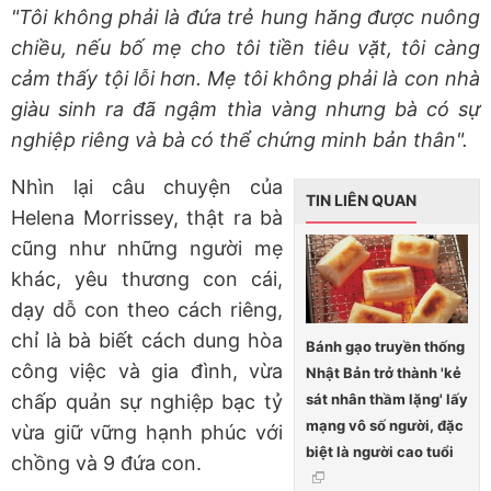
"Tôi không phải là đứa trẻ hung hăng được nuông
chiều, nếu bố mẹ cho tôi tiền tiêu vặt, tôi càng
cảm thấy tội lỗi hơn. Mẹ tôi không phải là con nhà
giàu sinh ra đã ngậm thìa vàng nhưng bà có sự
nghiệp riêng và bà có thể chứng minh bản thân".
Nhìn lại câu chuyện của
TIN LIÊN QUAN
Helena Morrissey, thật ra bà
cũng như những người mẹ
khác, yêu thương con cái,
dạy dỗ con theo cách riêng,
chỉ là bà biết cách dung hòa
Bánh gạo truyền thống
công việc và gia đình, vừa
Nhật Bản trở thành 'kẻ
sát nhân thầm lặng' lấy
chấp quản sự nghiệp bạc tỷ
mạng vô số người, đặc
vừa giữ vững hạnh phúc với
biệt là người cao tuổi
chồng và 9 đứa con.