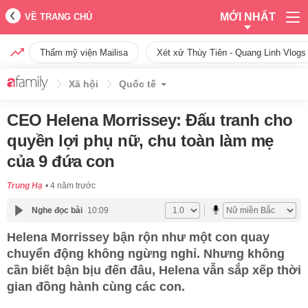
MỚI NHẤT
VỀ TRANG CHỦ
Thẩm mỹ viện Mailisa
Xét xử Thùy Tiên - Quang Linh Vlogs
Xã hội
Quốc tế
CEO Helena Morrissey: Đấu tranh cho
quyền lợi phụ nữ, chu toàn làm mẹ
của 9 đứa con
Trung Hạ
4 năm trước
Nghe đọc bài
10:09
Helena Morrissey bận rộn như một con quay
chuyển động không ngừng nghỉ. Nhưng không
cần biết bận bịu đến đâu, Helena vẫn sắp xếp thời
gian đồng hành cùng các con.