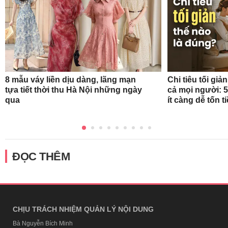
8 mẫu váy liền dịu dàng, lãng mạn
Chi tiêu tối gi
tựa tiết thời thu Hà Nội những ngày
cả mọi người: 
qua
ít càng dễ tốn t
ĐỌC THÊM
CHỊU TRÁCH NHIỆM QUẢN LÝ NỘI DUNG
Bà Nguyễn Bích Minh