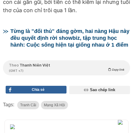
con cái gần gũi, bởi tiền có thể kiếm lại nhưng tuổi
thơ của con chỉ trôi qua 1 lần.
Từng là "đối thủ" đáng gờm, hai nàng Hậu này
đều quyết định rời showbiz, tập trung học
hành: Cuộc sống hiện tại giống nhau ở 1 điểm
Theo
Thanh Niên Việt
Copy link
(GMT +7)
Chia sẻ
Sao chép link
Tags:
Tranh Cãi
Mạng Xã Hội