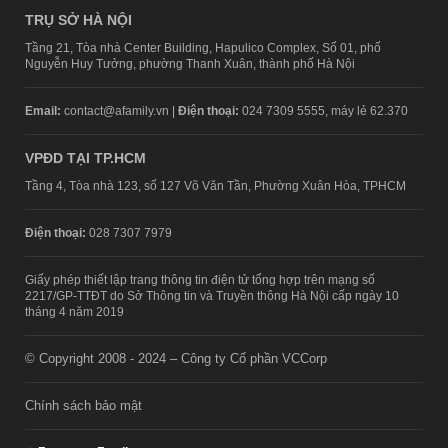
TRỤ SỞ HÀ NỘI
Tầng 21, Tòa nhà Center Building, Hapulico Complex, Số 01, phố
Nguyễn Huy Tưởng, phường Thanh Xuân, thành phố Hà Nội
Email:
contact@afamily.vn |
Điện thoại:
024 7309 5555, máy lẻ 62.370
VPĐD TẠI TP.HCM
Tầng 4, Tòa nhà 123, số 127 Võ Văn Tần, Phường Xuân Hòa, TPHCM
Điện thoại:
028 7307 7979
Giấy phép thiết lập trang thông tin điện tử tổng hợp trên mạng số
2217/GP-TTĐT do Sở Thông tin và Truyền thông Hà Nội cấp ngày 10
tháng 4 năm 2019
© Copyright 2008 - 2024 – Công ty Cổ phần VCCorp
Chính sách bảo mật