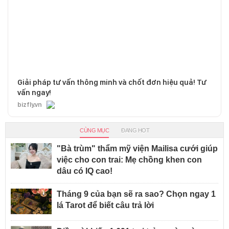
Giải pháp tư vấn thông minh và chốt đơn hiệu quả! Tư
vấn ngay!
bizfly.vn
CÙNG MỤC
ĐANG HOT
"Bà trùm" thẩm mỹ viện Mailisa cưới giúp
việc cho con trai: Mẹ chồng khen con
dâu có IQ cao!
Tháng 9 của bạn sẽ ra sao? Chọn ngay 1
lá Tarot để biết câu trả lời