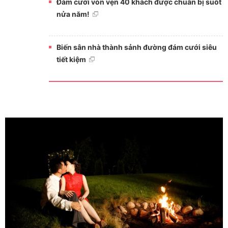
Đám cưới vỏn vẹn 40 khách được chuẩn bị suốt
nửa năm!
Biến sân nhà thành sảnh đường đám cưới siêu
tiết kiệm