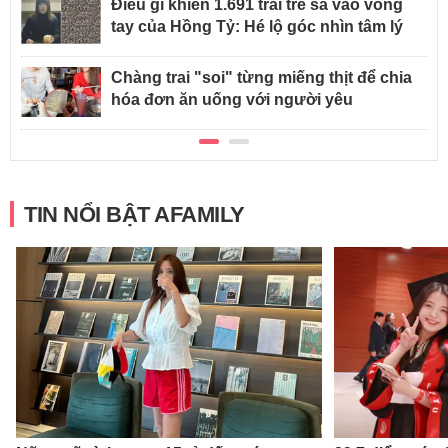
Điều gì khiến 1.691 trai trẻ sa vào vòng
tay của Hồng Tỷ: Hé lộ góc nhìn tâm lý
Chàng trai "soi" từng miếng thịt để chia
hóa đơn ăn uống với người yêu
TIN NỔI BẬT AFAMILY