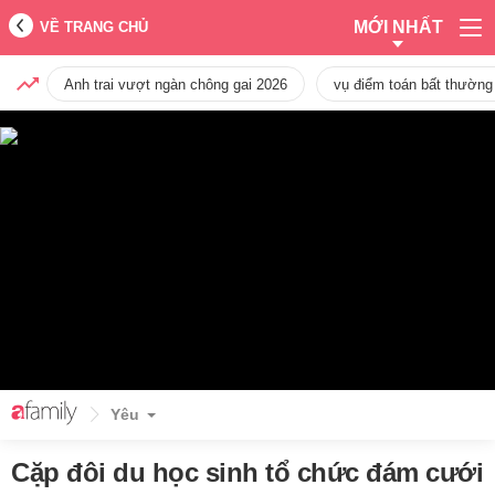
MỚI NHẤT
VỀ TRANG CHỦ
Anh trai vượt ngàn chông gai 2026
vụ điểm toán bất thường
Yêu
Cặp đôi du học sinh tổ chức đám cưới