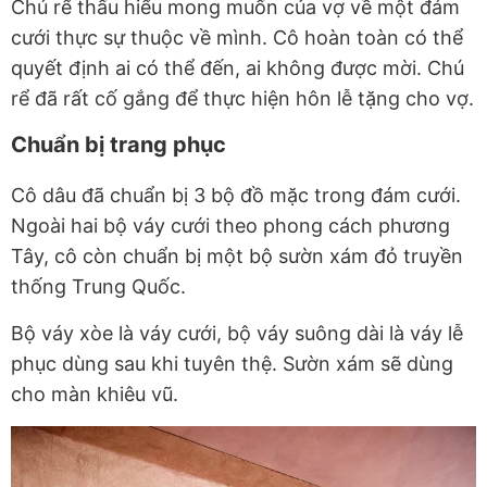
Chú rể thấu hiểu mong muốn của vợ về một đám
cưới thực sự thuộc về mình. Cô hoàn toàn có thể
quyết định ai có thể đến, ai không được mời. Chú
rể đã rất cố gắng để thực hiện hôn lễ tặng cho vợ.
Chuẩn bị trang phục
Cô dâu đã chuẩn bị 3 bộ đồ mặc trong đám cưới.
Ngoài hai bộ váy cưới theo phong cách phương
Tây, cô còn chuẩn bị một bộ sườn xám đỏ truyền
thống Trung Quốc.
Bộ váy xòe là váy cưới, bộ váy suông dài là váy lễ
phục dùng sau khi tuyên thệ. Sườn xám sẽ dùng
cho màn khiêu vũ.