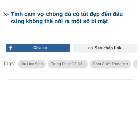
Tình cảm vợ chồng dù có tốt đẹp đến đâu
cũng không thể nói ra một số bí mật
Chia sẻ
Sao chép link
Tags:
Du Học Sinh
Trang Phục Cô Dâu
Đám Cưới Trong Mơ
X