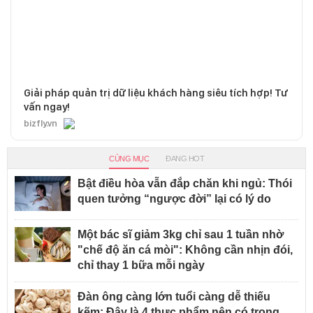
Giải pháp quản trị dữ liệu khách hàng siêu tích hợp! Tư
vấn ngay!
bizfly.vn
CÙNG MỤC
ĐANG HOT
Bật điều hòa vẫn đắp chăn khi ngủ: Thói
quen tưởng “ngược đời” lại có lý do
Một bác sĩ giảm 3kg chỉ sau 1 tuần nhờ
"chế độ ăn cá mòi": Không cần nhịn đói,
chỉ thay 1 bữa mỗi ngày
Đàn ông càng lớn tuổi càng dễ thiếu
kẽm: Đây là 4 thực phẩm nên có trong