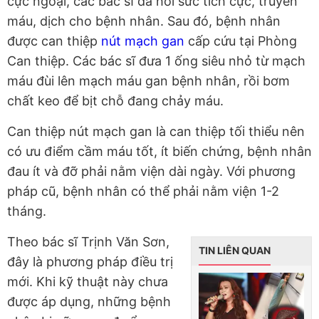
cực ngoại, các bác sĩ đã hồi sức tích cực, truyền
máu, dịch cho bệnh nhân. Sau đó, bệnh nhân
được can thiệp
nút mạch gan
cấp cứu tại Phòng
Can thiệp. Các bác sĩ đưa 1 ống siêu nhỏ từ mạch
máu đùi lên mạch máu gan bệnh nhân, rồi bơm
chất keo để bịt chỗ đang chảy máu.
Can thiệp nút mạch gan là can thiệp tối thiểu nên
có ưu điểm cầm máu tốt, ít biến chứng, bệnh nhân
đau ít và đỡ phải nằm viện dài ngày. Với phương
pháp cũ, bệnh nhân có thể phải nằm viện 1-2
tháng.
Theo bác sĩ Trịnh Văn Sơn,
TIN LIÊN QUAN
đây là phương pháp điều trị
mới. Khi kỹ thuật này chưa
được áp dụng, những bệnh