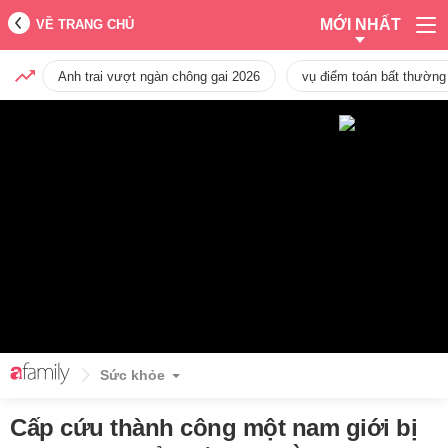
MỚI NHẤT
VỀ TRANG CHỦ
Anh trai vượt ngàn chông gai 2026
vụ điểm toán bất thường
Sức khỏe
Cấp cứu thành công một nam giới bị