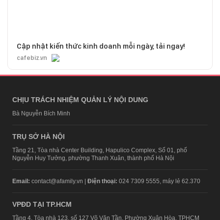
Cập nhật kiến thức kinh doanh mỗi ngày, tải ngay!
cafebiz.vn
CHỊU TRÁCH NHIỆM QUẢN LÝ NỘI DUNG
Bà Nguyễn Bích Minh
TRỤ SỞ HÀ NỘI
Tầng 21, Tòa nhà Center Building, Hapulico Complex, Số 01, phố
Nguyễn Huy Tưởng, phường Thanh Xuân, thành phố Hà Nội
Email:
contact@afamily.vn |
Điện thoại:
024 7309 5555, máy lẻ 62.370
VPĐD TẠI TP.HCM
Tầng 4, Tòa nhà 123, số 127 Võ Văn Tần, Phường Xuân Hòa, TPHCM