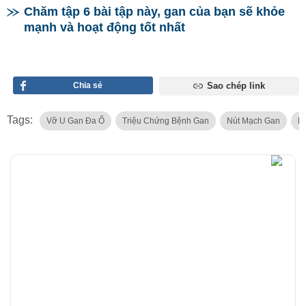
Chăm tập 6 bài tập này, gan của bạn sẽ khỏe
mạnh và hoạt động tốt nhất
Chia sẻ
Sao chép link
Tags:
Vỡ U Gan Đa Ổ
Triệu Chứng Bệnh Gan
Nút Mạch Gan
B