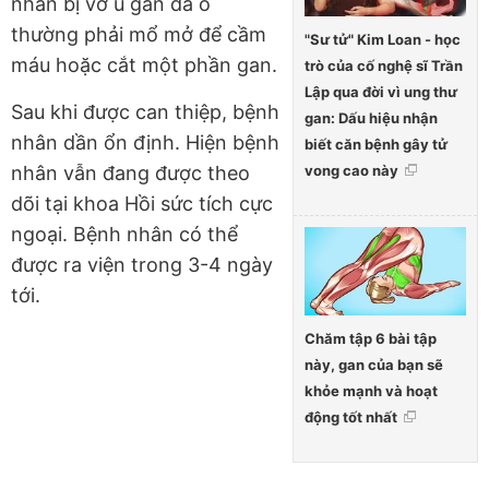
nhân bị vỡ u gan đa ổ
thường phải mổ mở để cầm
"Sư tử" Kim Loan - học
máu hoặc cắt một phần gan.
trò của cố nghệ sĩ Trần
Lập qua đời vì ung thư
Sau khi được can thiệp, bệnh
gan: Dấu hiệu nhận
nhân dần ổn định. Hiện bệnh
biết căn bệnh gây tử
nhân vẫn đang được theo
vong cao này
dõi tại khoa Hồi sức tích cực
ngoại. Bệnh nhân có thể
được ra viện trong 3-4 ngày
tới.
Chăm tập 6 bài tập
này, gan của bạn sẽ
khỏe mạnh và hoạt
động tốt nhất