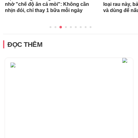
nhờ "chế độ ăn cá mòi": Không cần
loại rau này, b
nhịn đói, chỉ thay 1 bữa mỗi ngày
và dùng để nấ
ĐỌC THÊM