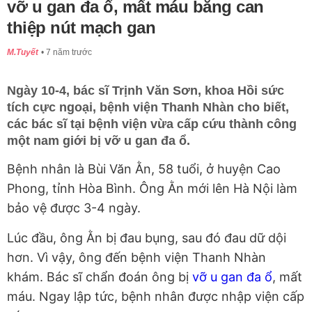
vỡ u gan đa ổ, mất máu bằng can
thiệp nút mạch gan
M.Tuyết
7 năm trước
Ngày 10-4, bác sĩ Trịnh Văn Sơn, khoa Hồi sức
tích cực ngoại, bệnh viện Thanh Nhàn cho biết,
các bác sĩ tại bệnh viện vừa cấp cứu thành công
một nam giới bị vỡ u gan đa ổ.
Bệnh nhân là Bùi Văn Ằn, 58 tuổi, ở huyện Cao
Phong, tỉnh Hòa Bình. Ông Ằn mới lên Hà Nội làm
bảo vệ được 3-4 ngày.
Lúc đầu, ông Ằn bị đau bụng, sau đó đau dữ dội
hơn. Vì vậy, ông đến bệnh viện Thanh Nhàn
khám. Bác sĩ chẩn đoán ông bị
vỡ u gan đa ổ
, mất
máu. Ngay lập tức, bệnh nhân được nhập viện cấp