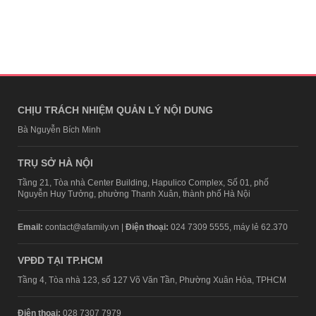
CHỊU TRÁCH NHIỆM QUẢN LÝ NỘI DUNG
Bà Nguyễn Bích Minh
TRỤ SỞ HÀ NỘI
Tầng 21, Tòa nhà Center Building, Hapulico Complex, Số 01, phố
Nguyễn Huy Tưởng, phường Thanh Xuân, thành phố Hà Nội
Email:
contact@afamily.vn |
Điện thoại:
024 7309 5555, máy lẻ 62.370
VPĐD TẠI TP.HCM
Tầng 4, Tòa nhà 123, số 127 Võ Văn Tần, Phường Xuân Hòa, TPHCM
Điện thoại:
028 7307 7979