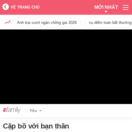
MỚI NHẤT
VỀ TRANG CHỦ
Anh trai vượt ngàn chông gai 2026
vụ điểm toán bất thường
Yêu
Cặp bồ với bạn thân