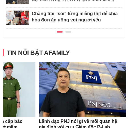
Chàng trai "soi" từng miếng thịt để chia
hóa đơn ăn uống với người yêu
TIN NỔI BẬT AFAMILY
ẩn cấp bảo
Lãnh đạo PNJ nói gì về mối quan hệ
ơ sở mầm
gia đình với cựu Giám đốc P-Lab