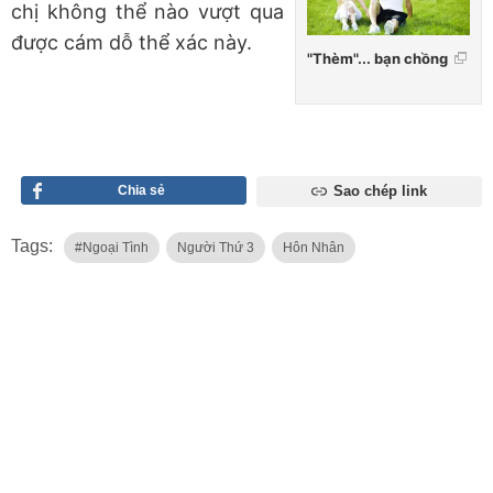
chị không thể nào vượt qua
được cám dỗ thể xác này.
"Thèm"... bạn chồng
Chia sẻ
Sao chép link
Tags:
#ngoại Tình
Người Thứ 3
Hôn Nhân