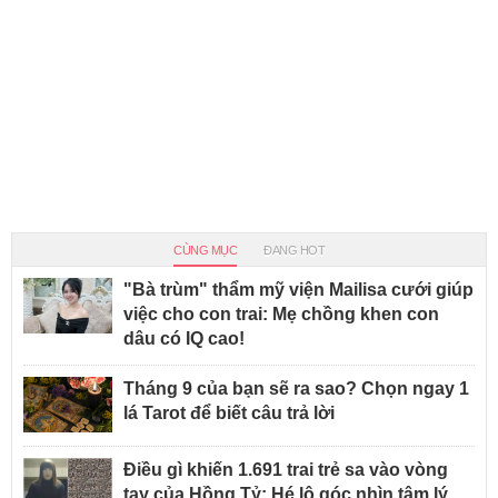
CÙNG MỤC
ĐANG HOT
"Bà trùm" thẩm mỹ viện Mailisa cưới giúp
việc cho con trai: Mẹ chồng khen con
dâu có IQ cao!
Tháng 9 của bạn sẽ ra sao? Chọn ngay 1
lá Tarot để biết câu trả lời
Điều gì khiến 1.691 trai trẻ sa vào vòng
tay của Hồng Tỷ: Hé lộ góc nhìn tâm lý