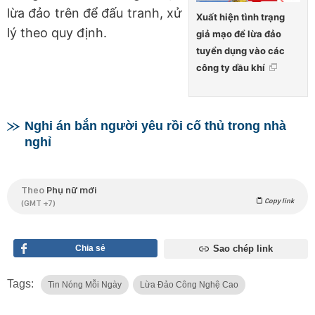
lừa đảo trên để đấu tranh, xử
Xuất hiện tình trạng
lý theo quy định.
giả mạo để lừa đảo
tuyển dụng vào các
công ty dầu khí
Nghi án bắn người yêu rồi cố thủ trong nhà
nghỉ
Theo
Phụ nữ mới
Copy link
(GMT +7)
Chia sẻ
Sao chép link
Tags:
Tin Nóng Mỗi Ngày
Lừa Đảo Công Nghệ Cao