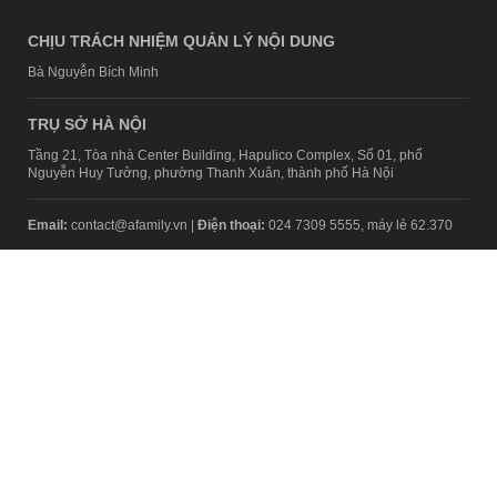
CHỊU TRÁCH NHIỆM QUẢN LÝ NỘI DUNG
Bà Nguyễn Bích Minh
TRỤ SỞ HÀ NỘI
Tầng 21, Tòa nhà Center Building, Hapulico Complex, Số 01, phố
Nguyễn Huy Tưởng, phường Thanh Xuân, thành phố Hà Nội
Email:
contact@afamily.vn |
Điện thoại:
024 7309 5555, máy lẻ 62.370
VPĐD TẠI TP.HCM
Tầng 4, Tòa nhà 123, số 127 Võ Văn Tần, Phường Xuân Hòa, TPHCM
Điện thoại:
028 7307 7979
Giấy phép thiết lập trang thông tin điện tử tổng hợp trên mạng số
2217/GP-TTĐT do Sở Thông tin và Truyền thông Hà Nội cấp ngày 10
tháng 4 năm 2019