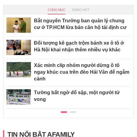
CÙNG MỤC
ĐANG HOT
Bắt nguyên Trưởng ban quản lý chung
cư ở TP.HCM lừa bán căn hộ tái định cư
Đối tượng kê gạch trộm bánh xe ô tô ở
Hà Nội khai nhận thêm nhiều vụ khác
Xác minh clip nhóm người dừng ô tô
ngay khúc cua trên đèo Hải Vân để ngắm
cảnh
Tường bất ngờ đổ sập, một người tử
vong
TIN NỔI BẬT AFAMILY