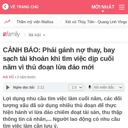
MỚI NHẤT
VỀ TRANG CHỦ
Thẩm mỹ viện Mailisa
Xét xử Thùy Tiên - Quang Linh Vlogs
Xã hội
CẢNH BÁO: Phải gánh nợ thay, bay
sạch tài khoản khi tìm việc dịp cuối
năm vì thủ đoạn lừa đảo mới
HẠ VŨ
3 năm trước
Nghe đọc bài
2:12
Lợi dụng nhu cầu tìm việc làm cuối năm, các đối
tượng xấu đã sử dụng nhiều thủ đoạn để thực
hiện hành vi lừa đảo chiếm đoạt tài sản, thu thập
thông tin cá nhân,... Người lao động có nhu cầu
tìm việc làm cần lưu ý.