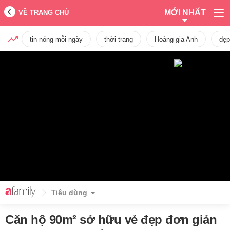
MỚI NHẤT
VỀ TRANG CHỦ
tin nóng mỗi ngày
thời trang
Hoàng gia Anh
dẹp
Tiêu dùng
Căn hộ 90m² sở hữu vẻ đẹp đơn giản