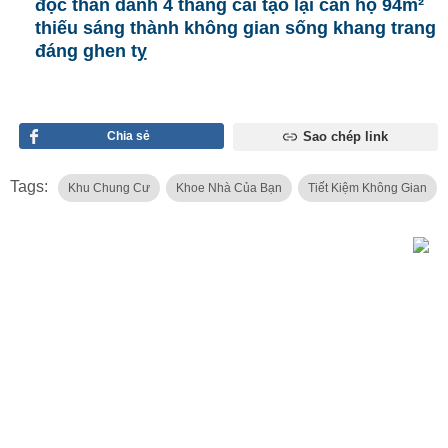
độc thân dành 4 tháng cải tạo lại căn hộ 94m²
thiếu sáng thành không gian sống khang trang
đáng ghen tỵ
Chia sẻ
Sao chép link
Tags:
Khu Chung Cư
Khoe Nhà Của Bạn
Tiết Kiệm Không Gian