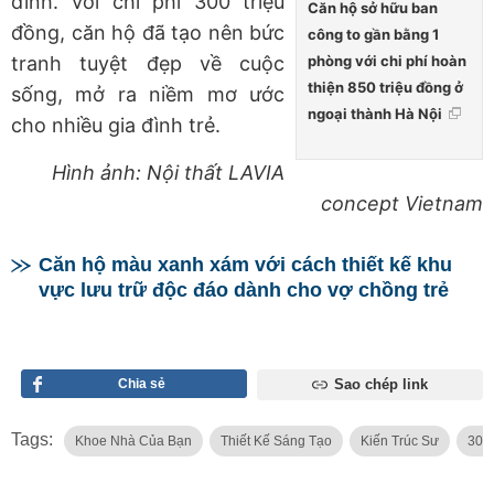
đình. Với chi phí 300 triệu
Căn hộ sở hữu ban
đồng, căn hộ đã tạo nên bức
công to gần bằng 1
phòng với chi phí hoàn
tranh tuyệt đẹp về cuộc
thiện 850 triệu đồng ở
sống, mở ra niềm mơ ước
ngoại thành Hà Nội
cho nhiều gia đình trẻ.
Hình ảnh: Nội thất LAVIA
concept Vietnam
Căn hộ màu xanh xám với cách thiết kế khu
vực lưu trữ độc đáo dành cho vợ chồng trẻ
Chia sẻ
Sao chép link
Tags:
Khoe Nhà Của Bạn
Thiết Kế Sáng Tạo
Kiến Trúc Sư
300