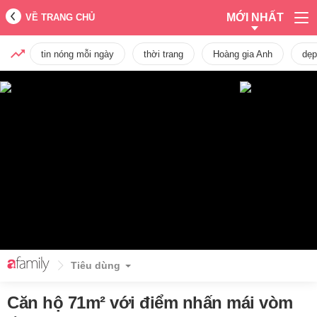
MỚI NHẤT
VỀ TRANG CHỦ
tin nóng mỗi ngày
thời trang
Hoàng gia Anh
dẹp
Tiêu dùng
Căn hộ 71m² với điểm nhấn mái vòm