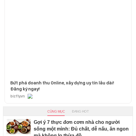
Bứt phá doanh thu Online, xây dựng uy tín lâu dài!
Đăng ký ngay!
bizfly.vn
CÙNG MỤC
ĐANG HOT
Gợi ý 7 thực đơn cơm nhà cho người
sống một mình: Đủ chất, dễ nấu, ăn ngon
mà không lo thừa đồ