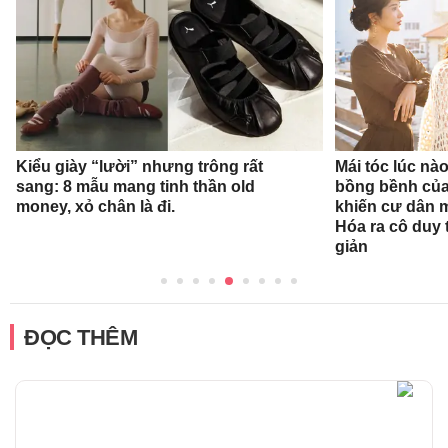
Kiểu giày “lười” nhưng trông rất
Mái tóc lúc nà
sang: 8 mẫu mang tinh thần old
bồng bềnh củ
money, xỏ chân là đi.
khiến cư dân 
Hóa ra cô duy t
giản
ĐỌC THÊM