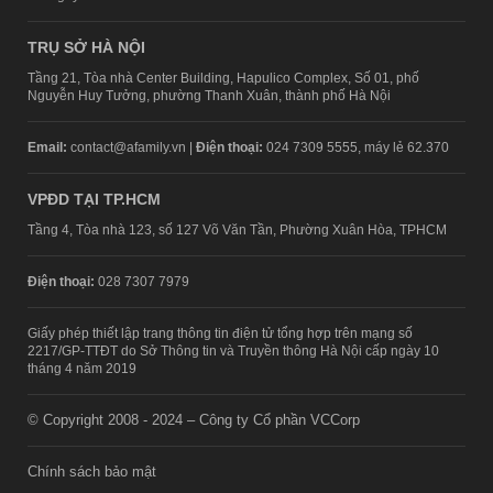
TRỤ SỞ HÀ NỘI
Tầng 21, Tòa nhà Center Building, Hapulico Complex, Số 01, phố
Nguyễn Huy Tưởng, phường Thanh Xuân, thành phố Hà Nội
Email:
contact@afamily.vn |
Điện thoại:
024 7309 5555, máy lẻ 62.370
VPĐD TẠI TP.HCM
Tầng 4, Tòa nhà 123, số 127 Võ Văn Tần, Phường Xuân Hòa, TPHCM
Điện thoại:
028 7307 7979
Giấy phép thiết lập trang thông tin điện tử tổng hợp trên mạng số
2217/GP-TTĐT do Sở Thông tin và Truyền thông Hà Nội cấp ngày 10
tháng 4 năm 2019
© Copyright 2008 - 2024 – Công ty Cổ phần VCCorp
Chính sách bảo mật