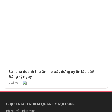
Bứt phá doanh thu Online, xây dựng uy tín lâu dài!
Đăng ký ngay!
bizfly.vn
CHỊU TRÁCH NHIỆM QUẢN LÝ NỘI DUNG
Bà Nguyễn Bích Minh