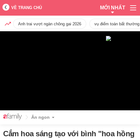
MỚI NHẤT
VỀ TRANG CHỦ
Anh trai vượt ngàn chông gai 2026
vụ điểm toán bất thường
Ăn ngon
Cắm hoa sáng tạo với bình "hoa hồng