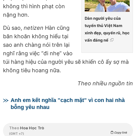
không thì hình phạt còn
nặng hơn.
Dàn người yêu của
tuyển thủ Việt Nam
Dù sao,
netizen
Hàn cũng
xinh đẹp, quyến rũ, học
băn khoăn không hiểu tại
vấn đáng nể
sao anh chàng nói trên lại
nghĩ rằng việc “đi nhẹ” vào
túi hàng hiệu của người yêu sẽ khiến cô ấy sợ mà
không tiêu hoang nữa.
Theo nhiều nguồn tin
Anh em kết nghĩa "cạch mặt" vì con hai nhà
bỗng yêu nhau
Theo
Hoa Học Trò
Copy link
(GMT +7)