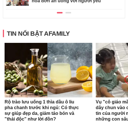
hóa đơn ăn uống với người yêu
TIN NỔI BẬT AFAMILY
Rộ trào lưu uống 1 thìa dầu ô liu
Vụ "cô giáo mầ
pha chanh trước khi ngủ: Có thực
dây chun vào c
sự giúp đẹp da, giảm táo bón và
tin của người
"thải độc" như lời đồn?
những con sâ