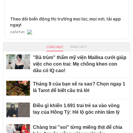
Theo dõi biến động thị trường mọi lúc, mọi nơi, tải app
ngay!
cafef.vn
CÙNG MỤC
ĐANG HOT
"Bà trùm" thẩm mỹ viện Mailisa cưới giúp
việc cho con trai: Mẹ chồng khen con
dâu có IQ cao!
Tháng 9 của bạn sẽ ra sao? Chọn ngay 1
lá Tarot để biết câu trả lời
Điều gì khiến 1.691 trai trẻ sa vào vòng
tay của Hồng Tỷ: Hé lộ góc nhìn tâm lý
Chàng trai "soi" từng miếng thịt để chia