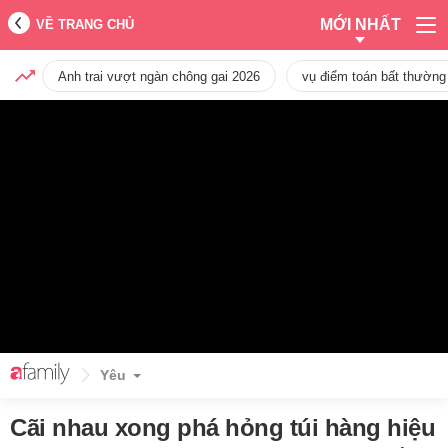
MỚI NHẤT
VỀ TRANG CHỦ
Anh trai vượt ngàn chông gai 2026
vụ điểm toán bất thường
Yêu
Cãi nhau xong phá hỏng túi hàng hiệu