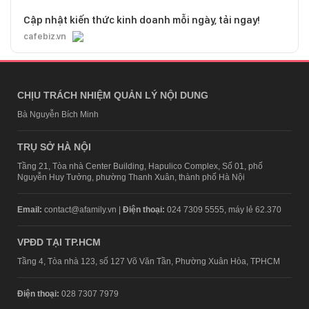
Cập nhật kiến thức kinh doanh mỗi ngày, tải ngay!
cafebiz.vn
CHỊU TRÁCH NHIỆM QUẢN LÝ NỘI DUNG
Bà Nguyễn Bích Minh
TRỤ SỞ HÀ NỘI
Tầng 21, Tòa nhà Center Building, Hapulico Complex, Số 01, phố
Nguyễn Huy Tưởng, phường Thanh Xuân, thành phố Hà Nội
Email:
contact@afamily.vn |
Điện thoại:
024 7309 5555, máy lẻ 62.370
VPĐD TẠI TP.HCM
Tầng 4, Tòa nhà 123, số 127 Võ Văn Tần, Phường Xuân Hòa, TPHCM
Điện thoại:
028 7307 7979