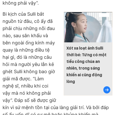
không phải vậy”.
Bi kịch của Sulli bắt
nguồn từ đâu, cô ấy đã
phải chịu những nỗi đau
nào, sau sân khấu và
bên ngoài ống kính máy
Xót xa loạt ảnh Sulli
quay là những điều tệ
thời bé: Từng có một
hại gì, đó là những câu
tiểu công chúa an
hỏi mà người yêu lẫn kẻ
nhiên, trong sáng
ghét Sulli không bao giờ
khiến ai cũng động
giải mã được. “Làm
lòng
nghệ sĩ, nhiều khi coi
vậy mà nó không phải
vậy”. Đáp số sẽ được giữ
kín vì sứ mệnh tồn tại của làng giải trí. Và bởi đáp
số ấy vốn dĩ có sự mê hoặc khủng khiếp mà