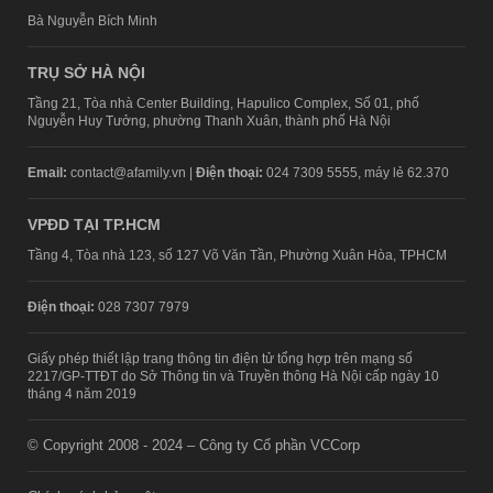
Bà Nguyễn Bích Minh
TRỤ SỞ HÀ NỘI
Tầng 21, Tòa nhà Center Building, Hapulico Complex, Số 01, phố
Nguyễn Huy Tưởng, phường Thanh Xuân, thành phố Hà Nội
Email:
contact@afamily.vn |
Điện thoại:
024 7309 5555, máy lẻ 62.370
VPĐD TẠI TP.HCM
Tầng 4, Tòa nhà 123, số 127 Võ Văn Tần, Phường Xuân Hòa, TPHCM
Điện thoại:
028 7307 7979
Giấy phép thiết lập trang thông tin điện tử tổng hợp trên mạng số
2217/GP-TTĐT do Sở Thông tin và Truyền thông Hà Nội cấp ngày 10
tháng 4 năm 2019
© Copyright 2008 - 2024 – Công ty Cổ phần VCCorp