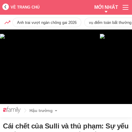
MỚI NHẤT
VỀ TRANG CHỦ
Anh trai vượt ngàn chông gai 2026
vụ điểm toán bất thường
Hậu trường
Cái chết của Sulli và thủ phạm: Sự yếu