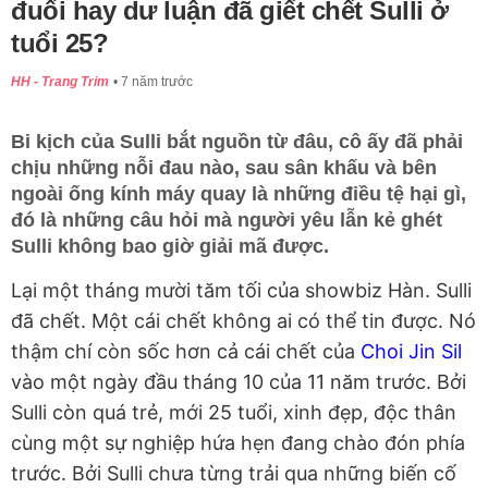
đuối hay dư luận đã giết chết Sulli ở
tuổi 25?
HH - Trang Trim
7 năm trước
Bi kịch của Sulli bắt nguồn từ đâu, cô ấy đã phải
chịu những nỗi đau nào, sau sân khấu và bên
ngoài ống kính máy quay là những điều tệ hại gì,
đó là những câu hỏi mà người yêu lẫn kẻ ghét
Sulli không bao giờ giải mã được.
Lại một tháng mười tăm tối của showbiz Hàn. Sulli
đã chết. Một cái chết không ai có thể tin được. Nó
thậm chí còn sốc hơn cả cái chết của
Choi Jin Sil
vào một ngày đầu tháng 10 của 11 năm trước. Bởi
Sulli còn quá trẻ, mới 25 tuổi, xinh đẹp, độc thân
cùng một sự nghiệp hứa hẹn đang chào đón phía
trước. Bởi Sulli chưa từng trải qua những biến cố