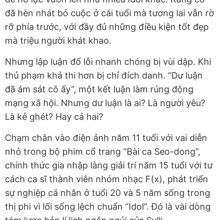
đã hèn nhát bỏ cuộc ở cái tuổi mà tương lai vẫn rờ
rỡ phía trước, với đầy đủ những điều kiện tốt đẹp
mà triệu người khát khao.
Nhưng lập luận đổ lỗi nhanh chóng bị vùi dập. Khi
thủ phạm khả thi hơn bị chỉ đích danh. “Dư luận
đã ám sát cô ấy”, một kết luận làm rúng động
mạng xã hội. Nhưng dư luận là ai? Là người yêu?
Là kẻ ghét? Hay cả hai?
Chạm chân vào điện ảnh năm 11 tuổi với vai diễn
nhỏ trong bộ phim cổ trang “Bài ca Seo-dong”,
chính thức gia nhập làng giải trí năm 15 tuổi với tư
cách ca sĩ thành viên nhóm nhạc F(x), phát triển
sự nghiệp cá nhân ở tuổi 20 và 5 năm sống trong
thị phi vì lối sống lệch chuẩn “Idol”. Đó là vài dòng