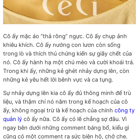
Cô ấy mặc áo “thả rông” ngực. Cô ấy chụp ảnh
khiêu khích. Cô ấy nướng con lươn còn sống
trong lò và thích thú chứng kiến sự giãy chết của
nó. Cô ấy hành hạ một chú mèo và cười khoái trá.
Trong khi ấy, những kẻ ghét nhảy dựng lên, còn
những kẻ yêu hết lời bênh vực và ca tụng.
Sự nhảy dựng lên kia cô ấy đủ thông minh để trù
liệu, và thậm chí nó nằm trong kế hoạch của cô
ấy, không ngoại trừ là kế hoạch của chính
công ty
quản lý
cô ấy nữa. Cô ấy có lẽ chẳng sợ đâu. Vì
ngay bên dưới những comment báng bổ, kiểu gì
cũng có một comment ra sức biện hộ, chở che.