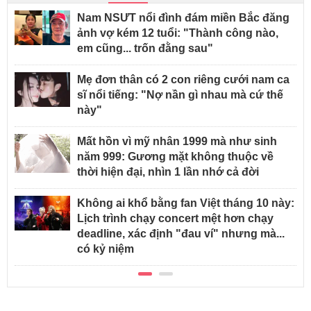
Nam NSƯT nổi đình đám miền Bắc đăng
ảnh vợ kém 12 tuổi: "Thành công nào,
em cũng... trốn đằng sau"
Mẹ đơn thân có 2 con riêng cưới nam ca
sĩ nổi tiếng: "Nợ nần gì nhau mà cứ thế
này"
Mất hồn vì mỹ nhân 1999 mà như sinh
năm 999: Gương mặt không thuộc về
thời hiện đại, nhìn 1 lần nhớ cả đời
Không ai khổ bằng fan Việt tháng 10 này:
Lịch trình chạy concert mệt hơn chạy
deadline, xác định "đau ví" nhưng mà...
có kỷ niệm