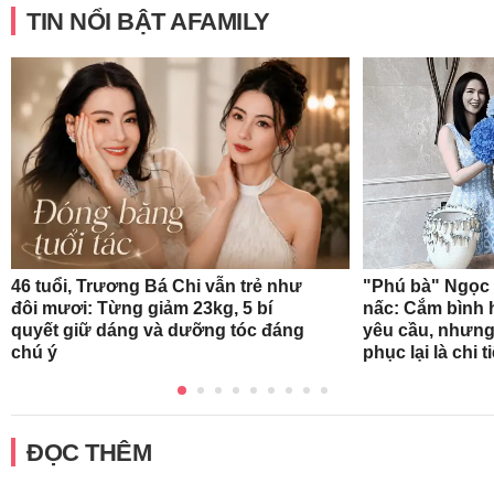
TIN NỔI BẬT AFAMILY
46 tuổi, Trương Bá Chi vẫn trẻ như
"Phú bà" Ngọc 
đôi mươi: Từng giảm 23kg, 5 bí
nấc: Cắm bình 
quyết giữ dáng và dưỡng tóc đáng
yêu cầu, nhưng
chú ý
phục lại là chi t
ĐỌC THÊM