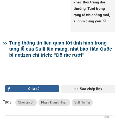
khắc thời trang đời
thường: Tươi trong
rạng rỡ như nắng mai,
ai nhìn cũng yêu
Tung thông tin liên quan tới tình hình trong
tang lễ của Sulli lên mạng, nhà báo Hàn Quốc
bị netizen chỉ trích: "Đồ rác rưởi"
Chia sẻ
Sao chép link
Tags:
Choi Jin Sil
Phan Thanh Nhàn
Sulli Tự Tử