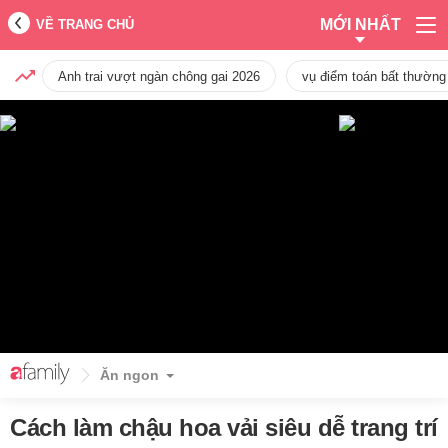
MỚI NHẤT
VỀ TRANG CHỦ
Anh trai vượt ngàn chông gai 2026
vụ điểm toán bất thường
Ăn ngon
Cách làm chậu hoa vải siêu dễ trang trí