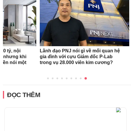
10 tỷ, nội
Lãnh đạo PNJ nói gì về mối quan hệ
óc nhưng khi
gia đình với cựu Giám đốc P-Lab
 liền nói một
trong vụ 28.000 viên kim cương?
g
ĐỌC THÊM