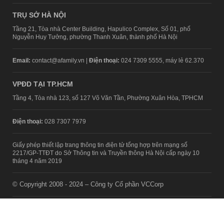
TRỤ SỞ HÀ NỘI
Tầng 21, Tòa nhà Center Building, Hapulico Complex, Số 01, phố
Nguyễn Huy Tưởng, phường Thanh Xuân, thành phố Hà Nội
Email:
contact@afamily.vn |
Điện thoại:
024 7309 5555, máy lẻ 62.370
VPĐD TẠI TP.HCM
Tầng 4, Tòa nhà 123, số 127 Võ Văn Tần, Phường Xuân Hòa, TPHCM
Điện thoại:
028 7307 7979
Giấy phép thiết lập trang thông tin điện tử tổng hợp trên mạng số
2217/GP-TTĐT do Sở Thông tin và Truyền thông Hà Nội cấp ngày 10
tháng 4 năm 2019
© Copyright 2008 - 2024 – Công ty Cổ phần VCCorp
Chính sách bảo mật