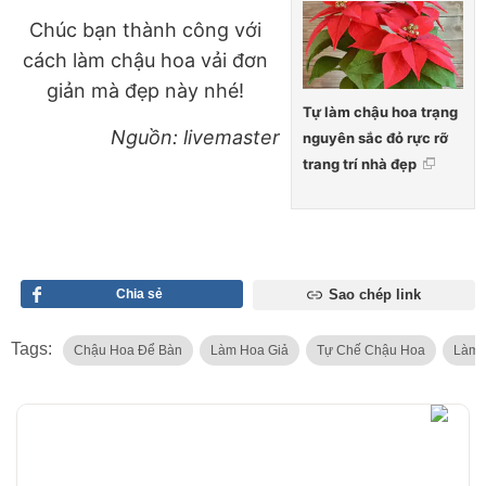
Chúc bạn thành công với
cách làm chậu hoa vải đơn
giản mà đẹp này nhé!
Tự làm chậu hoa trạng
Nguồn: livemaster
nguyên sắc đỏ rực rỡ
trang trí nhà đẹp
Chia sẻ
Sao chép link
Tags:
Chậu Hoa Để Bàn
Làm Hoa Giả
Tự Chế Chậu Hoa
Làm 