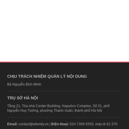
CHỊU TRÁCH NHIỆM QUẢN LÝ NỘI DUNG
Bà Nguyễn Bích Minh
TRỤ SỞ HÀ NỘI
Tầng 21, Tòa nhà Center Building, Hapulico Complex, Số 01, phố
Nguyễn Huy Tưởng, phường Thanh Xuân, thành phố Hà Nội
Email:
contact@afamily.vn |
Điện thoại:
024 7309 5555, máy lẻ 62.370