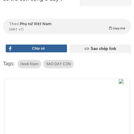
Theo
Phụ nữ Việt Nam
Copy link
(GMT +7)
Chia sẻ
Sao chép link
Tags:
Heidi Klum
SAO DẠY CON