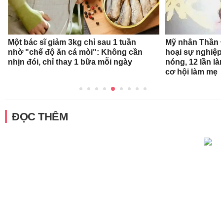
Một bác sĩ giảm 3kg chỉ sau 1 tuần
Mỹ nhân Thần Đ
nhờ "chế độ ăn cá mòi": Không cần
hoại sự nghiệp
nhịn đói, chỉ thay 1 bữa mỗi ngày
nóng, 12 lần l
cơ hội làm mẹ
ĐỌC THÊM