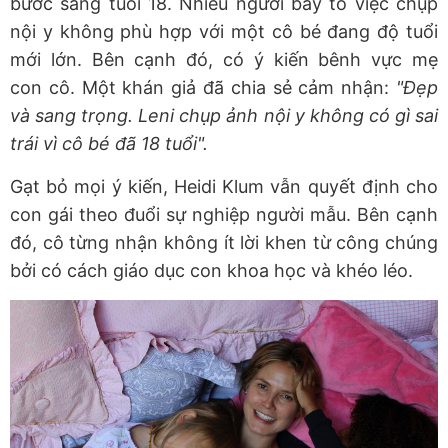
bước sang tuổi 18. Nhiều người bày tỏ việc chụp
nội y không phù hợp với một cô bé đang độ tuổi
mới lớn. Bên cạnh đó, có ý kiến bênh vực mẹ
con cô. Một khán giả đã chia sẻ cảm nhận:
"Đẹp
và sang trọng. Leni chụp ảnh nội y không có gì sai
trái vì cô bé đã 18 tuổi".
Gạt bỏ mọi ý kiến, Heidi Klum vẫn quyết định cho
con gái theo đuổi sự nghiệp người mẫu. Bên cạnh
đó, cô từng nhận không ít lời khen từ công chúng
bởi có cách giáo dục con khoa học và khéo léo.