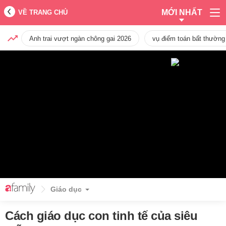
MỚI NHẤT
VỀ TRANG CHỦ
Anh trai vượt ngàn chông gai 2026
vụ điểm toán bất thường
Giáo dục
Cách giáo dục con tinh tế của siêu