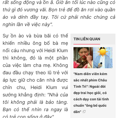
rất sống động và ồn ã. Giờ ăn tối lúc nào cũng có
thứ gì đó vương vãi. Bọn trẻ để đồ ăn rơi vào quần
áo và dính đầy tay. Tôi cứ phải nhắc chúng cả
nghìn lần về việc này".
Sự ồn ào và bừa bãi có thể
TIN LIÊN QUAN
khiến nhiều ông bố bà mẹ
nổi cáu nhưng với Heidi Klum
thì không, đó là một phần
của việc làm cha mẹ. Không
đau đầu chạy theo lũ trẻ với
"Nam diễn viên kém
áp lực giữ cho căn nhà được
sắc nhất phim Châu
Tinh Trì": Ngoài đời
chỉn chu, Heidi Klum vui
đẹp trai học giỏi, có
sướng khẳng định:
"Nhà của
cách dạy con tài tình
tôi không phải là bảo tàng.
chuẩn "ông bố quốc
Bạn có thể nhìn ra ngay là
dân"
có trẻ con sống ở đây".