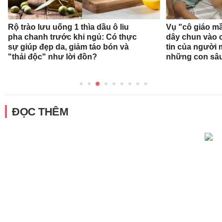
Rộ trào lưu uống 1 thìa dầu ô liu
Vụ "cô giáo mầ
pha chanh trước khi ngủ: Có thực
dây chun vào c
sự giúp đẹp da, giảm táo bón và
tin của người
"thải độc" như lời đồn?
những con sâ
ĐỌC THÊM