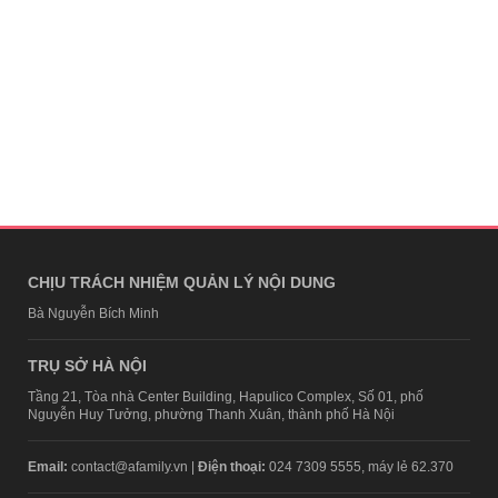
CHỊU TRÁCH NHIỆM QUẢN LÝ NỘI DUNG
Bà Nguyễn Bích Minh
TRỤ SỞ HÀ NỘI
Tầng 21, Tòa nhà Center Building, Hapulico Complex, Số 01, phố
Nguyễn Huy Tưởng, phường Thanh Xuân, thành phố Hà Nội
Email:
contact@afamily.vn |
Điện thoại:
024 7309 5555, máy lẻ 62.370