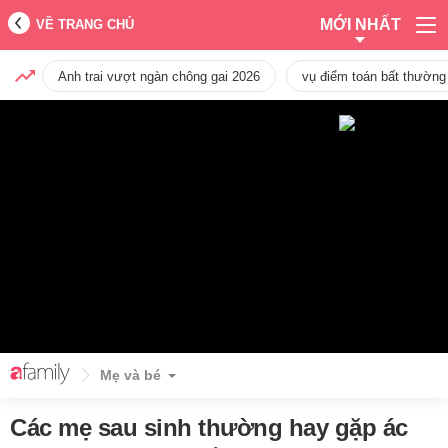
MỚI NHẤT
VỀ TRANG CHỦ
Anh trai vượt ngàn chông gai 2026
vụ điểm toán bất thường
Mẹ và bé
Các mẹ sau sinh thường hay gặp ác