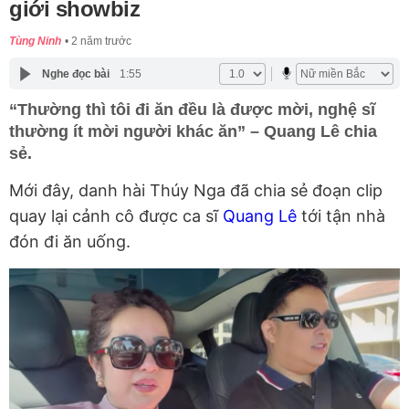
giới showbiz
Tùng Ninh
2 năm trước
Nghe đọc bài
1:55
“Thường thì tôi đi ăn đều là được mời, nghệ sĩ
thường ít mời người khác ăn” – Quang Lê chia
sẻ.
Mới đây, danh hài Thúy Nga đã chia sẻ đoạn clip
quay lại cảnh cô được ca sĩ
Quang Lê
tới tận nhà
đón đi ăn uống.