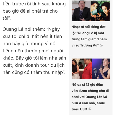
tiền trước rồi tính sau, không
bao giờ để ai phải trả cho
tôi”.
Nhạc sĩ nổi tiếng tiết
Quang Lê nói thêm: “Ngày
lộ: “Quang Lê bị một
xưa tôi chỉ đi hát nên ít tiền
trung tâm giam 1 năm
hơn bây giờ nhưng vì nổi
vì sợ Trường Vũ”
tiếng nên thường mời người
khác. Bây giờ tôi làm nhà sản
xuất, kinh doanh tour du lịch
nên cũng có thêm thu nhập”.
Nữ ca sĩ 12 giờ đêm
vẫn được chồng cho đi
chơi với Quang Lê: Sở
hữu 4 căn nhà, chục
triệu USD