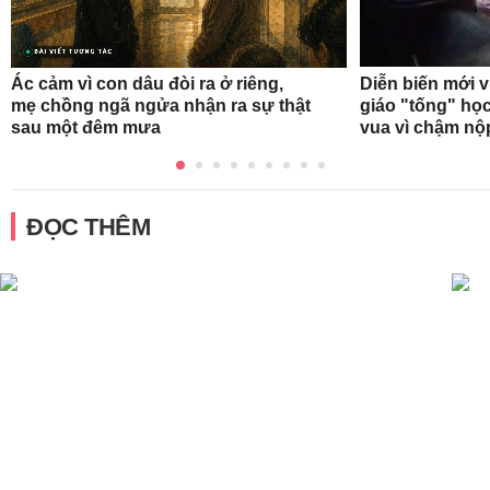
Ác cảm vì con dâu đòi ra ở riêng,
Diễn biến mới 
mẹ chồng ngã ngửa nhận ra sự thật
giáo "tống" học
sau một đêm mưa
vua vì chậm nộ
ĐỌC THÊM