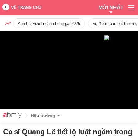
MỚI NHẤT
VỀ TRANG CHỦ
Anh trai vượt ngàn chông gai 2026
vụ điểm toán bất thường
Hậu trường
Ca sĩ Quang Lê tiết lộ luật ngầm trong