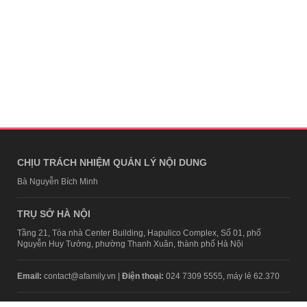
CHỊU TRÁCH NHIỆM QUẢN LÝ NỘI DUNG
Bà Nguyễn Bích Minh
TRỤ SỞ HÀ NỘI
Tầng 21, Tòa nhà Center Building, Hapulico Complex, Số 01, phố
Nguyễn Huy Tưởng, phường Thanh Xuân, thành phố Hà Nội
Email:
contact@afamily.vn |
Điện thoại:
024 7309 5555, máy lẻ 62.370