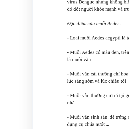
virus Dengue nhưng không biểu
đó đốt người khỏe mạnh và tru
Đặc điểm của muỗi Aedes:
- Loại muỗi Aedes aegypti là 
- Muỗi Aedes có màu đen, trê
là muỗi vằn
- Muỗi vằn cái thường chỉ hoạ
lúc sáng sớm và lúc chiều tối
- Muỗi vằn thường cư trú tại g
nhà.
- Muỗi vằn sinh sản, đẻ trứng
dụng cụ chứa nước...