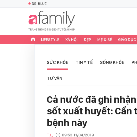
DR. BLUE
LIFESTYLE
XÃ HỘI
ĐẸP
MẸ & BÉ
GIÁO DỤC
SỨC KHỎE
TIN Y TẾ
SỐNG KHỎE
PH
TƯ VẤN
Cả nước đã ghi nhậ
sốt xuất huyết: Cẩn 
bệnh này
T.L,
09:53 11/04/2019