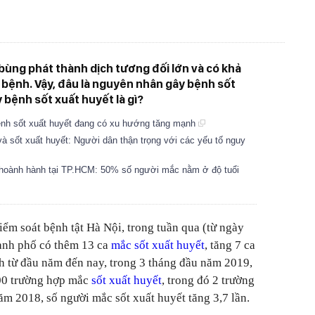
bùng phát thành dịch tương đối lớn và có khả
 bệnh. Vậy, đâu là nguyên nhân gây bệnh sốt
 bệnh sốt xuất huyết là gì?
ệnh sốt xuất huyết đang có xu hướng tăng mạnh
à sốt xuất huyết: Người dân thận trọng với các yếu tố nguy
g hoành hành tại TP.HCM: 50% số người mắc nằm ở độ tuổi
iểm soát bệnh tật Hà Nội, trong tuần qua (từ ngày
hành phố có thêm 13 ca
mắc sốt xuất huyết
, tăng 7 ca
ính từ đầu năm đến nay, trong 3 tháng đầu năm 2019,
00 trường hợp mắc
sốt xuất huyết
, trong đó 2 trường
ăm 2018, số người mắc sốt xuất huyết tăng 3,7 lần.