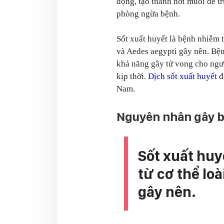
đọng, tạo thành nơi muỗi đẻ t
phòng ngừa bệnh.
Sốt xuất huyết là bệnh nhiễm 
và Aedes aegypti gây nên. Bện
khả năng gây tử vong cho ngư
kịp thời.
Dịch sốt xuất huyết
đ
Nam.
Nguyên nhân gây bệ
Sốt xuất huy
từ cơ thể lo
gây nên.