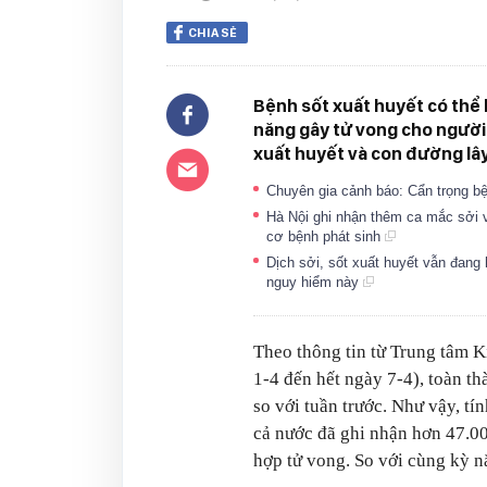
CHIA SẺ
Bệnh sốt xuất huyết có thể 
năng gây tử vong cho người
xuất huyết và con đường lây
Chuyên gia cảnh báo: Cẩn trọng b
Hà Nội ghi nhận thêm ca mắc sởi v
cơ bệnh phát sinh
Dịch sởi, sốt xuất huyết vẫn đan
nguy hiểm này
Theo thông tin từ Trung tâm K
1-4 đến hết ngày 7-4), toàn t
so với tuần trước. Như vậy, t
cả nước đã ghi nhận hơn 47.0
hợp tử vong. So với cùng kỳ n