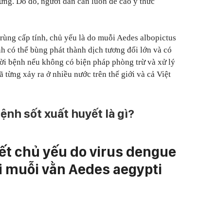
rứng. Do đó, người dân cần luôn đề cao ý thức
trùng cấp tính, chủ yếu là do muỗi Aedes albopictus
h có thể bùng phát thành dịch tương đối lớn và có
ời bệnh nếu không có biện pháp phòng trừ và xử lý
ã từng xảy ra ở nhiều nước trên thế giới và cả Việt
nh sốt xuất huyết là gì?
ết chủ yếu do virus dengue
ài muỗi vằn Aedes aegypti