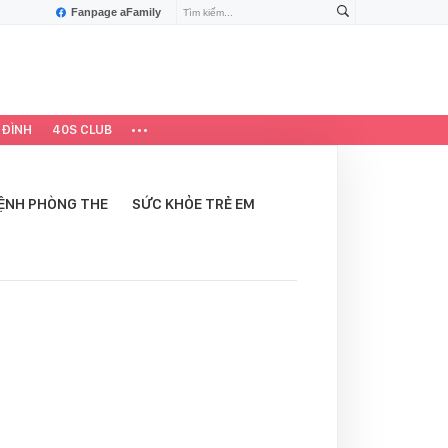
Fanpage aFamily
 ĐÌNH
40S CLUB
ỆNH PHÒNG THE
SỨC KHỎE TRẺ EM