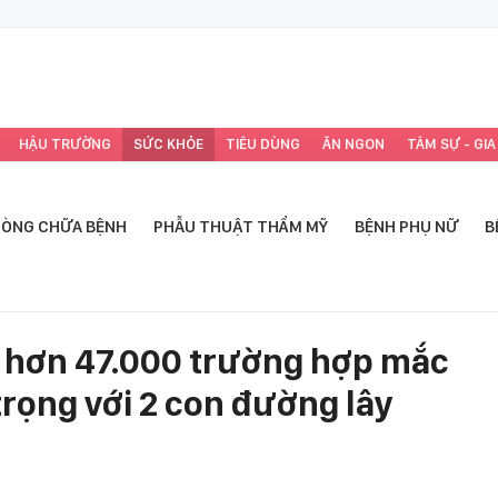
HẬU TRƯỜNG
SỨC KHỎE
TIÊU DÙNG
ĂN NGON
TÂM SỰ - GIA
ÒNG CHỮA BỆNH
PHẪU THUẬT THẨM MỸ
BỆNH PHỤ NỮ
B
n hơn 47.000 trường hợp mắc
trọng với 2 con đường lây