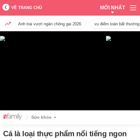
MỚI NHẤT
VỀ TRANG CHỦ
Anh trai vượt ngàn chông gai 2026
vụ điểm toán bất thường
Sức khỏe
Cá là loại thực phẩm nổi tiếng ngon