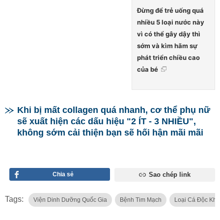
Đừng để trẻ uống quá
nhiều 5 loại nước này
vì có thể gây dậy thì
sớm và kìm hãm sự
phát triển chiều cao
của bé
Khi bị mất collagen quá nhanh, cơ thể phụ nữ
sẽ xuất hiện các dấu hiệu "2 ÍT - 3 NHIỀU",
không sớm cải thiện bạn sẽ hối hận mãi mãi
Chia sẻ
Sao chép link
Tags:
Viện Dinh Dưỡng Quốc Gia
Bệnh Tim Mạch
Loại Cá Độc Kh