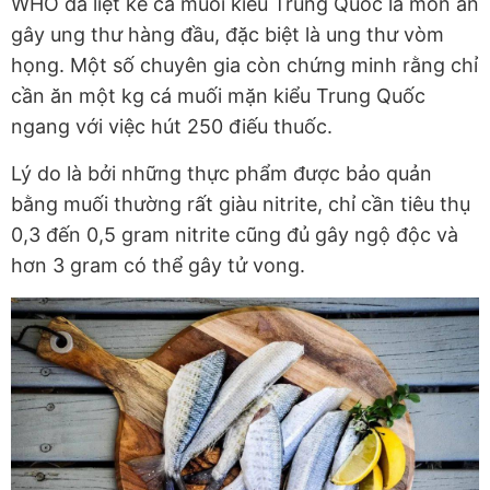
WHO đã liệt kê cá muối kiểu Trung Quốc là món ăn
gây ung thư hàng đầu, đặc biệt là ung thư vòm
họng. Một số chuyên gia còn chứng minh rằng chỉ
cần ăn một kg cá muối mặn kiểu Trung Quốc
ngang với việc hút 250 điếu thuốc.
Lý do là bởi những thực phẩm được bảo quản
bằng muối thường rất giàu nitrite, chỉ cần tiêu thụ
0,3 đến 0,5 gram nitrite cũng đủ gây ngộ độc và
hơn 3 gram có thể gây tử vong.