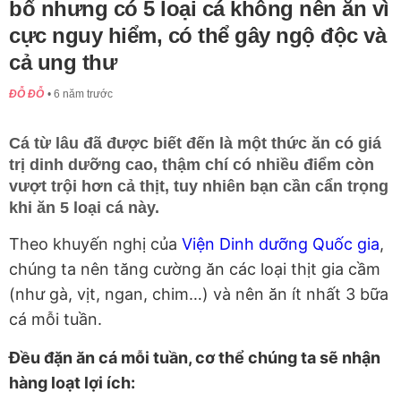
bổ nhưng có 5 loại cá không nên ăn vì
cực nguy hiểm, có thể gây ngộ độc và
cả ung thư
ĐỖ ĐỖ
6 năm trước
Cá từ lâu đã được biết đến là một thức ăn có giá
trị dinh dưỡng cao, thậm chí có nhiều điểm còn
vượt trội hơn cả thịt, tuy nhiên bạn cần cẩn trọng
khi ăn 5 loại cá này.
Theo khuyến nghị của
Viện Dinh dưỡng Quốc gia
,
chúng ta nên tăng cường ăn các loại thịt gia cầm
(như gà, vịt, ngan, chim…) và nên ăn ít nhất 3 bữa
cá mỗi tuần.
Đều đặn ăn cá mỗi tuần, cơ thể chúng ta sẽ nhận
hàng loạt lợi ích: