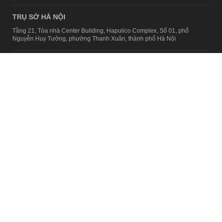
TRỤ SỞ HÀ NỘI
Tầng 21, Tòa nhà Center Building, Hapulico Complex, Số 01, phố
Nguyễn Huy Tưởng, phường Thanh Xuân, thành phố Hà Nội
Email:
contact@afamily.vn |
Điện thoại:
024 7309 5555, máy lẻ 62.370
VPĐD TẠI TP.HCM
Tầng 4, Tòa nhà 123, số 127 Võ Văn Tần, Phường Xuân Hòa, TPHCM
Điện thoại:
028 7307 7979
Giấy phép thiết lập trang thông tin điện tử tổng hợp trên mạng số
2217/GP-TTĐT do Sở Thông tin và Truyền thông Hà Nội cấp ngày 10
tháng 4 năm 2019
© Copyright 2008 - 2024 – Công ty Cổ phần VCCorp
Chính sách bảo mật