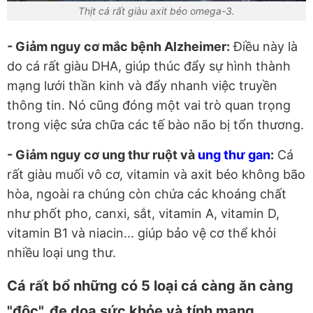
Thịt cá rất giàu axit béo omega-3.
- Giảm nguy cơ mắc bệnh Alzheimer:
Điều này là
do cá rất giàu DHA, giúp thúc đẩy sự hình thành
mạng lưới thần kinh và đẩy nhanh việc truyền
thông tin. Nó cũng đóng một vai trò quan trọng
trong việc sửa chữa các tế bào não bị tổn thương.
- Giảm nguy cơ ung thư ruột và
ung thư gan
:
Cá
rất giàu muối vô cơ, vitamin và axit béo không bão
hòa, ngoài ra chúng còn chứa các khoáng chất
như phốt pho, canxi, sắt, vitamin A, vitamin D,
vitamin B1 và niacin... giúp bảo vệ cơ thể khỏi
nhiều loại ung thư.
Cá rất bổ những có 5 loại cá càng ăn càng
"độc", đe dọa sức khỏe và tính mạng