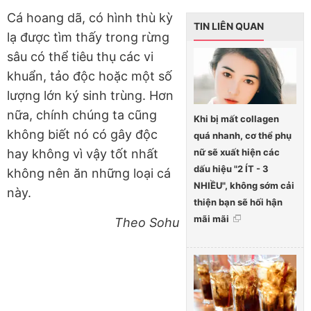
Cá hoang dã, có hình thù kỳ
TIN LIÊN QUAN
lạ được tìm thấy trong rừng
sâu có thể tiêu thụ các vi
khuẩn, tảo độc hoặc một số
lượng lớn ký sinh trùng. Hơn
nữa, chính chúng ta cũng
Khi bị mất collagen
không biết nó có gây độc
quá nhanh, cơ thể phụ
nữ sẽ xuất hiện các
hay không vì vậy tốt nhất
dấu hiệu "2 ÍT - 3
không nên ăn những loại cá
NHIỀU", không sớm cải
này.
thiện bạn sẽ hối hận
mãi mãi
Theo Sohu