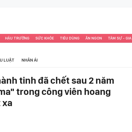
HẬU TRƯỜNG
SỨC KHỎE
TIÊU DÙNG
ĂN NGON
TÂM SỰ - GIA
ỂU LUẬT
NHÂN ÁI
hành tinh đã chết sau 2 năm
 ma" trong công viên hoang
 xa