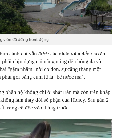
g viên đã dừng hoạt động.
him cánh cụt vẫn được các nhân viên đến cho ăn
 phải chịu đựng cái nắng nóng đến bỏng da và
phải "gặm nhấm" nỗi cơ đơn, sự căng thẳng một
 phải gọi bằng cụm từ là "bể nước ma".
ng phẫn nộ không chỉ ở Nhật Bản mà còn trên khắp
 không làm thay đổi số phận của Honey. Sau gần 2
ết trong cô độc vào tháng trước.