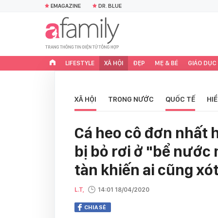
EMAGAZINE
DR. BLUE
LIFESTYLE
XÃ HỘI
ĐẸP
MẸ & BÉ
GIÁO DỤC
XÃ HỘI
TRONG NƯỚC
QUỐC TẾ
HI
Cá heo cô đơn nhất 
bị bỏ rơi ở "bể nước
tàn khiến ai cũng xót
L.T,
14:01 18/04/2020
CHIA SẺ