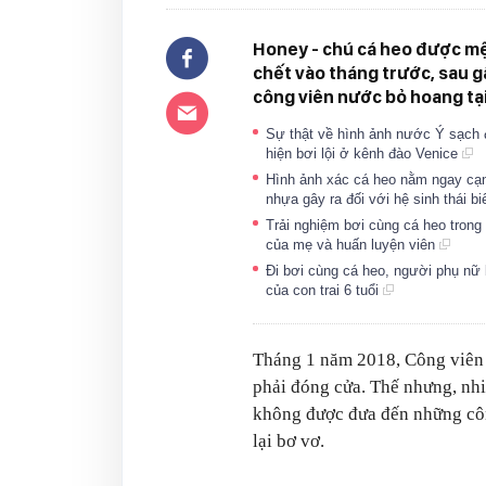
Honey - chú cá heo được mện
chết vào tháng trước, sau gầ
công viên nước bỏ hoang tạ
Sự thật về hình ảnh nước Ý sạch đ
hiện bơi lội ở kênh đào Venice
Hình ảnh xác cá heo nằm ngay cạn
nhựa gây ra đối với hệ sinh thái b
Trải nghiệm bơi cùng cá heo trong 
của mẹ và huấn luyện viên
Đi bơi cùng cá heo, người phụ nữ 
của con trai 6 tuổi
Tháng 1 năm 2018, Công viên 
phải đóng cửa. Thế nhưng, nhi
không được đưa đến những côn
lại bơ vơ.