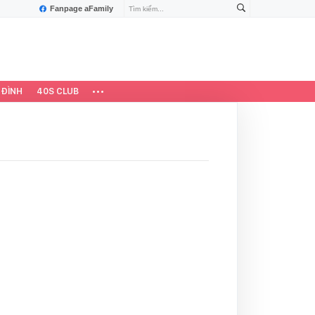
Fanpage aFamily
 ĐÌNH
40S CLUB