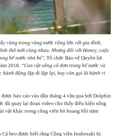
vẫy vùng trong vùng nước rộng lớn với gia đình,
ãnh thổ mới cùng nhau. Nhưng đối với Honey, cuộc
rong bể nước nhỏ bé"
, Tổ chức Bảo vệ Quyền lợi
 năm 2018.
“Con vật sống cô đơn trong bể nước và
c hành động lặp đi lặp lại, hay còn gọi là hành vi
ã được báo cáo vào đầu tháng 4 vừa qua bởi Dolphin
ức đã quay lại đoạn video cho thấy điều kiện sống
oài vật khác trong công viên bỏ hoang hồi năm
 Cá heo được biết rằng Công viên Inubosaki bị