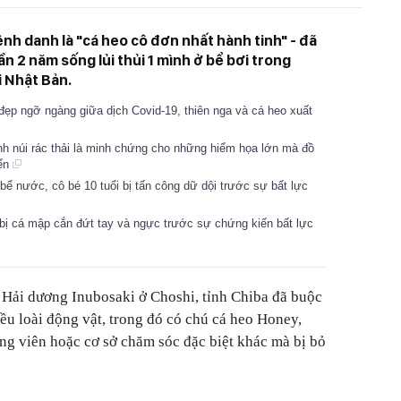
h danh là "cá heo cô đơn nhất hành tinh" - đã
n 2 năm sống lủi thủi 1 mình ở bể bơi trong
i Nhật Bản.
ẹp ngỡ ngàng giữa dịch Covid-19, thiên nga và cá heo xuất
h núi rác thải là minh chứng cho những hiểm họa lớn mà đồ
iển
bể nước, cô bé 10 tuổi bị tấn công dữ dội trước sự bất lực
bị cá mập cắn đứt tay và ngực trước sự chứng kiến bất lực
Hải dương Inubosaki ở Choshi, tỉnh Chiba đã buộc
ều loài động vật, trong đó có chú cá heo Honey,
g viên hoặc cơ sở chăm sóc đặc biệt khác mà bị bỏ