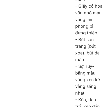
- Giấy có hoa
văn nhỏ màu
vàng làm
phong bì
đựng thiệp
- Bút sơn
trắng (bút
xóa), bút dạ
màu
- Sợi ruy-
băng màu
vàng xen kẻ
vàng sáng
nhạt
- Kéo, dao
trổ, keo dán,