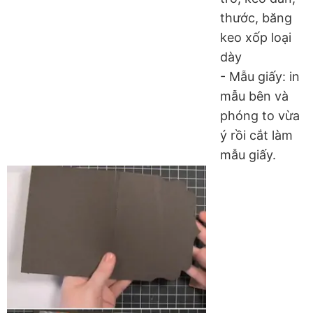
thước, băng
keo xốp loại
dày
- Mẫu giấy: in
mẫu bên và
phóng to vừa
ý rồi cắt làm
mẫu giấy.