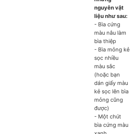
nguyên vật
liệu như sau:
- Bìa cứng
màu nâu làm
bìa thiệp
- Bìa mỏng kẻ
sọc nhiều
màu sắc
(hoặc bạn
dán giấy màu
kẻ sọc lên bìa
mỏng cũng
được)
- Một chút
bìa cứng màu
xanh