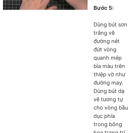
Bước 5:
Dùng bút sơn
trắng vẽ
đường nét
đứt vòng
quanh mép
bìa màu trên
thiệp vờ như
đường may.
Dùng bút dạ
vẽ tương tự
cho vòng bầu
dục phía
trong bông
hoa trang trí.