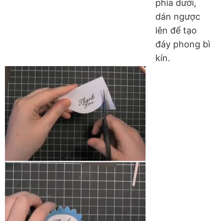
phía dưới,
dán ngược
lên để tạo
đáy phong bì
kín.