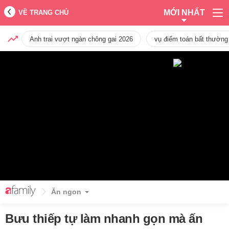
MỚI NHẤT
VỀ TRANG CHỦ
Anh trai vượt ngàn chông gai 2026
vụ điểm toán bất thường
Ăn ngon
Bưu thiếp tự làm nhanh gọn mà ấn