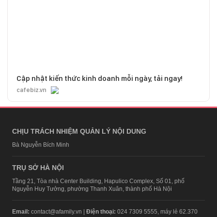
Cập nhật kiến thức kinh doanh mỗi ngày, tải ngay!
cafebiz.vn
CHỊU TRÁCH NHIỆM QUẢN LÝ NỘI DUNG
Bà Nguyễn Bích Minh
TRỤ SỞ HÀ NỘI
Tầng 21, Tòa nhà Center Building, Hapulico Complex, Số 01, phố
Nguyễn Huy Tưởng, phường Thanh Xuân, thành phố Hà Nội
Email:
contact@afamily.vn |
Điện thoại:
024 7309 5555, máy lẻ 62.370