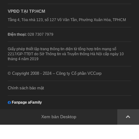
VPĐD TẠI TP.HCM
Tầng 4, Tòa nhà 123, số 127 Võ Văn Tần, Phường Xuân Hòa, TPHCM
Điện thoại:
028 7307 7979
Giấy phép thiết lập trang thông tin điện tử tổng hợp trên mạng số
2217/GP-TTĐT do Sở Thông tin và Truyền thông Hà Nội cấp ngày 10
tháng 4 năm 2019
© Copyright 2008 - 2024 – Công ty Cổ phần VCCorp
Chính sách bảo mật
Fanpage aFamily
Xem bản Desktop