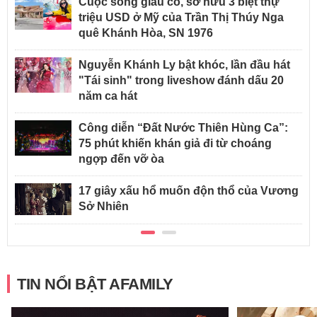
Cuộc sống giàu có, sở hữu 3 biệt thự
triệu USD ở Mỹ của Trần Thị Thúy Nga
quê Khánh Hòa, SN 1976
Nguyễn Khánh Ly bật khóc, lần đầu hát
"Tái sinh" trong liveshow đánh dấu 20
năm ca hát
Công diễn “Đất Nước Thiên Hùng Ca”:
75 phút khiến khán giả đi từ choáng
ngợp đến vỡ òa
17 giây xấu hổ muốn độn thổ của Vương
Sở Nhiên
TIN NỔI BẬT AFAMILY