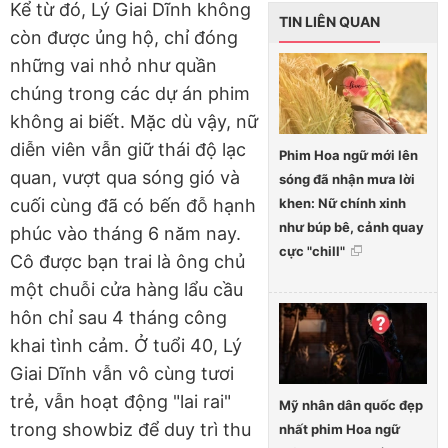
Kể từ đó, Lý Giai Dĩnh không
TIN LIÊN QUAN
còn được ủng hộ, chỉ đóng
những vai nhỏ như quần
chúng trong các dự án phim
không ai biết. Mặc dù vậy, nữ
diễn viên vẫn giữ thái độ lạc
Phim Hoa ngữ mới lên
quan, vượt qua sóng gió và
sóng đã nhận mưa lời
khen: Nữ chính xinh
cuối cùng đã có bến đỗ hạnh
như búp bê, cảnh quay
phúc vào tháng 6 năm nay.
cực "chill"
Cô được bạn trai là ông chủ
một chuỗi cửa hàng lẩu cầu
hôn chỉ sau 4 tháng công
khai tình cảm. Ở tuổi 40, Lý
Giai Dĩnh vẫn vô cùng tươi
trẻ, vẫn hoạt động "lai rai"
Mỹ nhân dân quốc đẹp
trong showbiz để duy trì thu
nhất phim Hoa ngữ