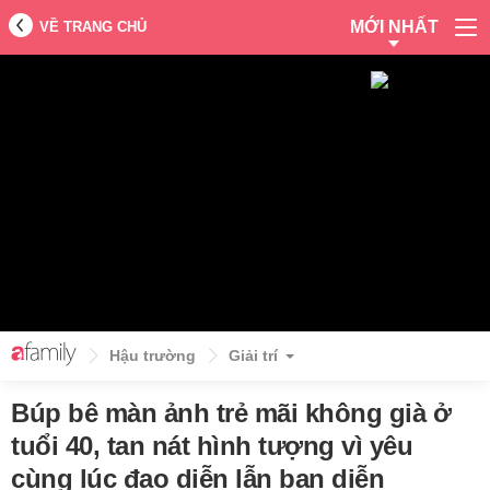
MỚI NHẤT
VỀ TRANG CHỦ
Hậu trường
Giải trí
Búp bê màn ảnh trẻ mãi không già ở
tuổi 40, tan nát hình tượng vì yêu
cùng lúc đạo diễn lẫn bạn diễn