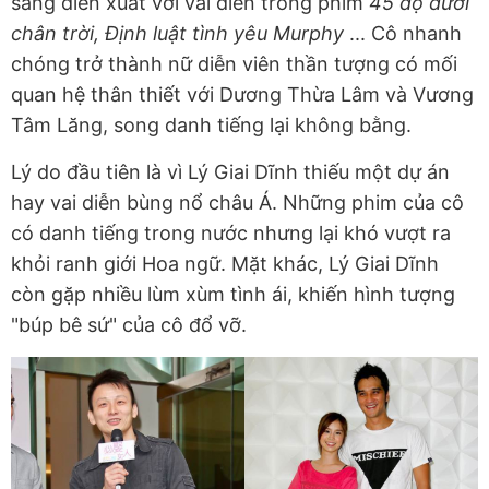
sang diễn xuất với vai diễn trong phim
45 độ dưới
chân trời, Định luật tình yêu Murphy
... Cô nhanh
chóng trở thành nữ diễn viên thần tượng có mối
quan hệ thân thiết với Dương Thừa Lâm và Vương
Tâm Lăng, song danh tiếng lại không bằng.
Lý do đầu tiên là vì Lý Giai Dĩnh thiếu một dự án
hay vai diễn bùng nổ châu Á. Những phim của cô
có danh tiếng trong nước nhưng lại khó vượt ra
khỏi ranh giới Hoa ngữ. Mặt khác, Lý Giai Dĩnh
còn gặp nhiều lùm xùm tình ái, khiến hình tượng
"búp bê sứ" của cô đổ vỡ.