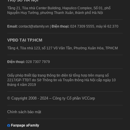
TRỤ SỞ HÀ NỘI
Tầng 21, Tòa nhà Center Building, Hapulico Complex, Số 01, phố
Nguyễn Huy Tưởng, phường Thanh Xuân, thành phố Hà Nội
Email:
contact@afamily.vn |
Điện thoại:
024 7309 5555, máy lẻ 62.370
VPĐD TẠI TP.HCM
Tầng 4, Tòa nhà 123, số 127 Võ Văn Tần, Phường Xuân Hòa, TPHCM
Điện thoại:
028 7307 7979
Giấy phép thiết lập trang thông tin điện tử tổng hợp trên mạng số
2217/GP-TTĐT do Sở Thông tin và Truyền thông Hà Nội cấp ngày 10
tháng 4 năm 2019
© Copyright 2008 - 2024 – Công ty Cổ phần VCCorp
Chính sách bảo mật
Fanpage aFamily