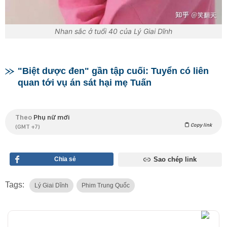
Nhan sắc ở tuổi 40 của Lý Giai Dĩnh
"Biệt dược đen" gần tập cuối: Tuyển có liên
quan tới vụ án sát hại mẹ Tuấn
Theo
Phụ nữ mới
Copy link
(GMT +7)
Chia sẻ
Sao chép link
Tags:
Lý Giai Dĩnh
Phim Trung Quốc