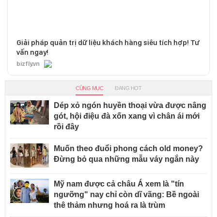
Giải pháp quản trị dữ liệu khách hàng siêu tích hợp! Tư
vấn ngay!
bizfly.vn
CÙNG MỤC
ĐANG HOT
Dép xỏ ngón huyền thoại vừa được nâng
gót, hội điệu đà xốn xang vì chân ái mới
rồi đây
Muốn theo đuổi phong cách old money?
Đừng bỏ qua những mẫu váy ngắn này
Mỹ nam được cả châu Á xem là "tín
ngưỡng" nay chỉ còn dĩ vãng: Bề ngoài
thê thảm nhưng hoá ra là trùm