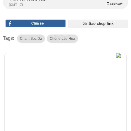
Copy link
(GMT +7)
Chia sẻ
Sao chép link
Tags:
Cham Soc Da
Chống Lão Hóa