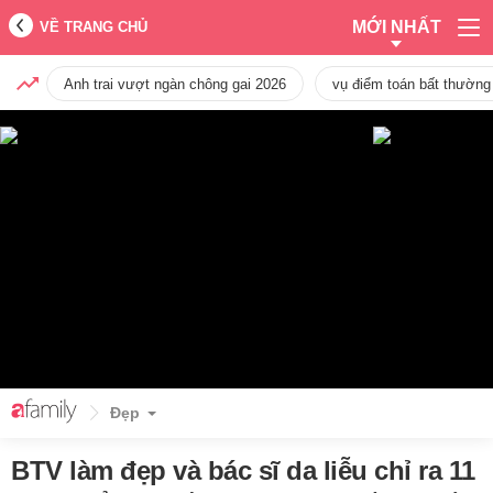
MỚI NHẤT
VỀ TRANG CHỦ
Anh trai vượt ngàn chông gai 2026
vụ điểm toán bất thường
Đẹp
BTV làm đẹp và bác sĩ da liễu chỉ ra 11