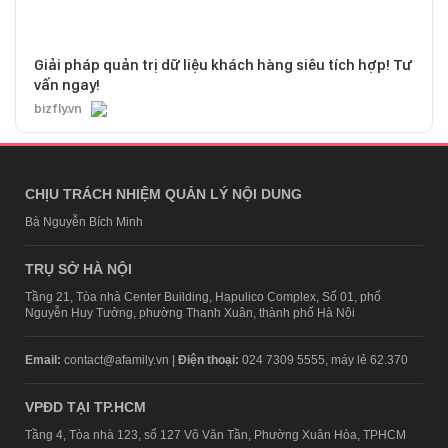
Giải pháp quản trị dữ liệu khách hàng siêu tích hợp! Tư
vấn ngay!
bizfly.vn
CHỊU TRÁCH NHIỆM QUẢN LÝ NỘI DUNG
Bà Nguyễn Bích Minh
TRỤ SỞ HÀ NỘI
Tầng 21, Tòa nhà Center Building, Hapulico Complex, Số 01, phố
Nguyễn Huy Tưởng, phường Thanh Xuân, thành phố Hà Nội
Email:
contact@afamily.vn |
Điện thoại:
024 7309 5555, máy lẻ 62.370
VPĐD TẠI TP.HCM
Tầng 4, Tòa nhà 123, số 127 Võ Văn Tần, Phường Xuân Hòa, TPHCM