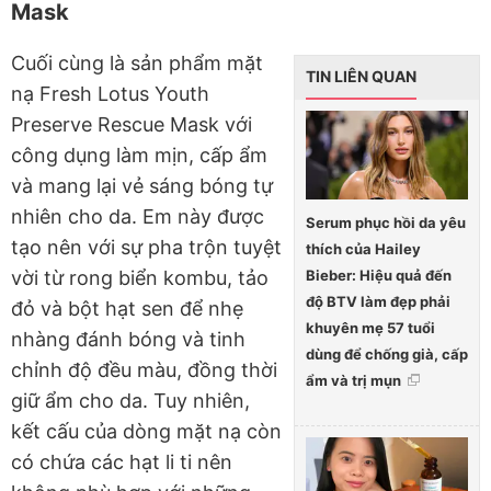
Mask
Cuối cùng là sản phẩm mặt
TIN LIÊN QUAN
nạ Fresh Lotus Youth
Preserve Rescue Mask với
công dụng làm mịn, cấp ẩm
và mang lại vẻ sáng bóng tự
nhiên cho da. Em này được
Serum phục hồi da yêu
tạo nên với sự pha trộn tuyệt
thích của Hailey
Bieber: Hiệu quả đến
vời từ rong biển kombu, tảo
độ BTV làm đẹp phải
đỏ và bột hạt sen để nhẹ
khuyên mẹ 57 tuổi
nhàng đánh bóng và tinh
dùng để chống già, cấp
chỉnh độ đều màu, đồng thời
ẩm và trị mụn
giữ ẩm cho da. Tuy nhiên,
kết cấu của dòng mặt nạ còn
có chứa các hạt li ti nên