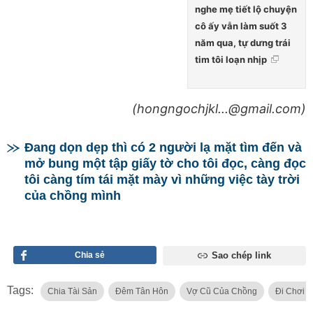
nghe mẹ tiết lộ chuyện
cô ấy vẫn làm suốt 3
năm qua, tự dưng trái
tim tôi loạn nhịp
(hongngochjkl...@gmail.com)
Đang dọn dẹp thì có 2 người lạ mặt tìm đến và
mở bung một tập giấy tờ cho tôi đọc, càng đọc
tôi càng tím tái mặt mày vì những việc tày trời
của chồng mình
Chia sẻ
Sao chép link
Tags:
Chia Tài Sản
Đêm Tân Hôn
Vợ Cũ Của Chồng
Đi Chơi 