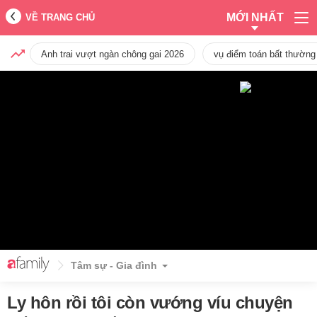
MỚI NHẤT
VỀ TRANG CHỦ
Anh trai vượt ngàn chông gai 2026
vụ điểm toán bất thường
Tâm sự - Gia đình
Ly hôn rồi tôi còn vướng víu chuyện