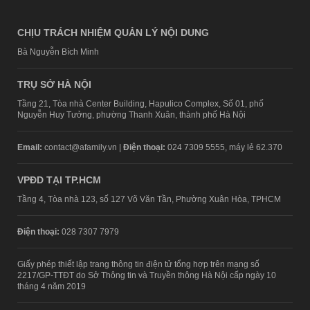
CHỊU TRÁCH NHIỆM QUẢN LÝ NỘI DUNG
Bà Nguyễn Bích Minh
TRỤ SỞ HÀ NỘI
Tầng 21, Tòa nhà Center Building, Hapulico Complex, Số 01, phố
Nguyễn Huy Tưởng, phường Thanh Xuân, thành phố Hà Nội
Email:
contact@afamily.vn |
Điện thoại:
024 7309 5555, máy lẻ 62.370
VPĐD TẠI TP.HCM
Tầng 4, Tòa nhà 123, số 127 Võ Văn Tần, Phường Xuân Hòa, TPHCM
Điện thoại:
028 7307 7979
Giấy phép thiết lập trang thông tin điện tử tổng hợp trên mạng số
2217/GP-TTĐT do Sở Thông tin và Truyền thông Hà Nội cấp ngày 10
tháng 4 năm 2019