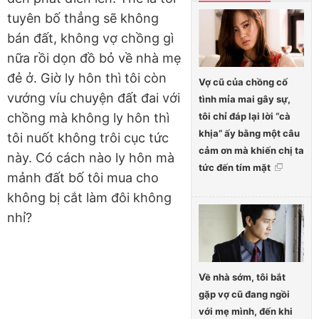
tuyên bố thẳng sẽ không
bán đất, không vợ chồng gì
nữa rồi dọn đồ bỏ về nhà mẹ
đẻ ở. Giờ ly hôn thì tôi còn
Vợ cũ của chồng cố
vướng víu chuyện đất đai với
tình mỉa mai gây sự,
tôi chỉ đáp lại lời “cà
chồng mà không ly hôn thì
khịa” ấy bằng một câu
tôi nuốt không trôi cục tức
cảm ơn mà khiến chị ta
này. Có cách nào ly hôn mà
tức đến tím mặt
mảnh đất bố tôi mua cho
không bị cắt làm đôi không
nhỉ?
Về nhà sớm, tôi bắt
gặp vợ cũ đang ngồi
với mẹ mình, đến khi