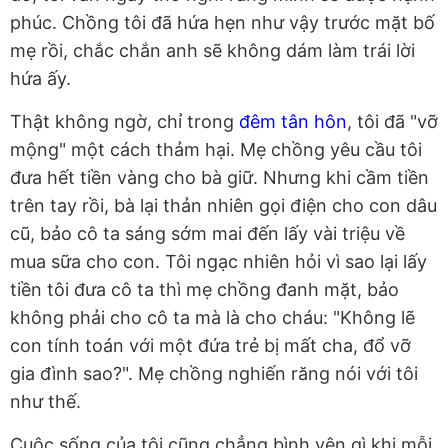
phúc. Chồng tôi đã hứa hẹn như vậy trước mặt bố
mẹ rồi, chắc chắn anh sẽ không dám làm trái lời
hứa ấy.
Thật không ngờ, chỉ trong
đêm tân hôn
, tôi đã "vỡ
mộng" một cách thảm hại. Mẹ chồng yêu cầu tôi
đưa hết tiền vàng cho bà giữ. Nhưng khi cầm tiền
trên tay rồi, bà lại thản nhiên gọi điện cho con dâu
cũ, bảo cô ta sáng sớm mai đến lấy vài triệu về
mua sữa cho con. Tôi ngạc nhiên hỏi vì sao lại lấy
tiền tôi đưa cô ta thì mẹ chồng đanh mặt, bảo
không phải cho cô ta mà là cho cháu: "Không lẽ
con tính toán với một đứa trẻ bị mất cha, đổ vỡ
gia đình sao?". Mẹ chồng nghiến răng nói với tôi
như thế.
Cuộc sống của tôi cũng chẳng bình yên gì khi mỗi