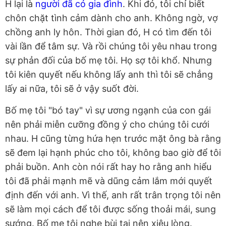
H lại là
người đã có gia đình
. Khi đó, tôi chỉ biết
chôn chặt tình cảm dành cho anh. Không ngờ, vợ
chồng anh ly hôn. Thời gian đó, H có tìm đến tôi
vài lần để tâm sự. Và rồi chúng tôi yêu nhau trong
sự phản đối của bố mẹ tôi. Họ sợ tôi khổ. Nhưng
tôi kiên quyết nếu không lấy anh thì tôi sẽ chẳng
lấy ai nữa, tôi sẽ ở vậy suốt đời.
Bố mẹ tôi "bó tay" vì sự ương ngạnh của con gái
nên phải miễn cưỡng đồng ý cho chúng tôi cưới
nhau. H cũng từng hứa hẹn trước mặt ông bà rằng
sẽ đem lại hạnh phúc cho tôi, không bao giờ để tôi
phải buồn. Anh còn nói rất hay ho rằng anh hiểu
tôi đã phải mạnh mẽ và dũng cảm lắm mới quyết
định đến với anh. Vì thế, anh rất trân trọng tôi nên
sẽ làm mọi cách để tôi được sống thoải mái, sung
sướng. Bố mẹ tôi nghe bùi tai nên xiêu lòng.