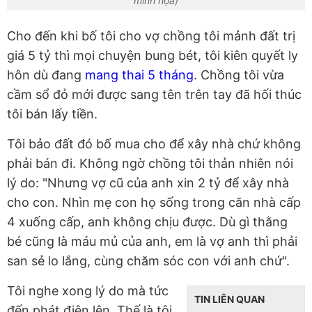
minh họa)
Cho đến khi bố tôi cho vợ chồng tôi mảnh đất trị
giá 5 tỷ thì mọi chuyện bung bét, tôi kiên quyết ly
hôn dù đang
mang thai 5 tháng
. Chồng tôi vừa
cầm sổ đỏ mới được sang tên trên tay đã hối thúc
tôi bán lấy tiền.
Tôi bảo đất đó bố mua cho để xây nhà chứ không
phải bán đi. Không ngờ chồng tôi thản nhiên nói
lý do: "Nhưng vợ cũ của anh xin 2 tỷ để xây nhà
cho con. Nhìn mẹ con họ sống trong căn nhà cấp
4 xuống cấp, anh không chịu được. Dù gì thằng
bé cũng là máu mủ của anh, em là vợ anh thì phải
san sẻ lo lắng, cùng chăm sóc con với anh chứ".
Tôi nghe xong lý do mà tức
TIN LIÊN QUAN
đến phát điên lên. Thế là tôi